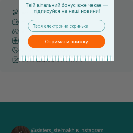
Твій вітальний бонус вже чекає —
підписуйся
на
наші новини!
Безкоштовна доставка від 3000 UAH
Безпечні способи оплати
email
Тільки оригінальна косметика
Система бонусів та лояльності
Отримати знижку
Кращі ціни та топ товари
Рекомендації від косметологів
@sisters_stelmakh в Instagram