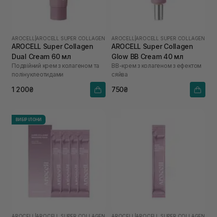
AROCELL
|
AROCELL SUPER COLLAGEN
AROCELL
|
AROCELL SUPER COLLAGEN
AROCELL Super Collagen
AROCELL Super Collagen
Dual Cream 60 мл
Glow BB Cream 40 мл
Подвійний крем з колагеном та
ВВ-крем з колагеном з ефектом
полінуклеотидами
сяйва
1 200₴
750₴
ВИБІР ІЛОНИ
AROCELL
|
AROCELL SUPER COLLAGEN
AROCELL
|
AROCELL SUPER COLLAGEN