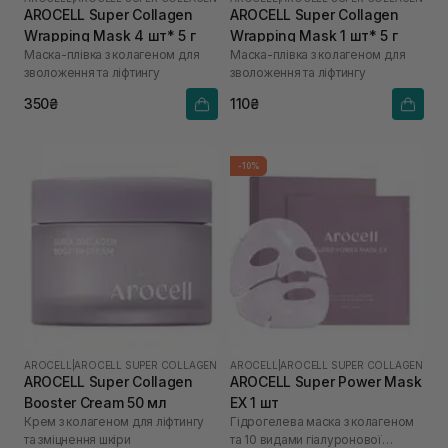
AROCELL Super Collagen
AROCELL Super Collagen
Wrapping Mask 4 шт* 5 г
Wrapping Mask 1 шт* 5 г
Маска-плівка з колагеном для
Маска-плівка з колагеном для
зволоження та ліфтингу
зволоження та ліфтингу
350₴
110₴
-10%
AROCELL
|
AROCELL SUPER COLLAGEN
AROCELL
|
AROCELL SUPER COLLAGEN
AROCELL Super Collagen
AROCELL Super Power Mask
Booster Cream 50 мл
EX 1 шт
Крем з колагеном для ліфтингу
Гідрогелева маска з колагеном
та зміцнення шкіри
та 10 видами гіалуронової