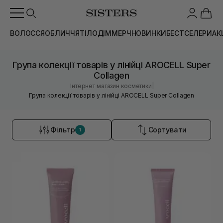
ВОЛОССЯ
ОБЛИЧЧЯ
ТІЛО
ДІМ
МЕРЧ
НОВИНКИ
БЕСТСЕЛЕРИ
АК
Група колекції товарів у лінійці AROCELL Super
Collagen
|
Інтернет магазин косметики
Група колекції товарів у лінійці AROCELL Super Collagen
Фільтр
Сортувати
1