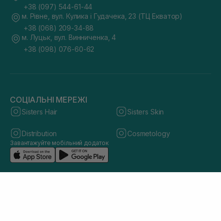
+38 (097) 544-61-44
м. Рівне, вул. Кулика і Гудачека, 23 (ТЦ Екватор)
+38 (068) 209-34-88
м. Луцьк, вул. Винниченка, 4
+38 (098) 076-60-62
СОЦІАЛЬНІ МЕРЕЖІ
Sisters Hair
Sisters Skin
Distribution
Cosmetology
Завантажуйте мобільний додаток
© 2026 sisters.co.ua. Всі права захищено