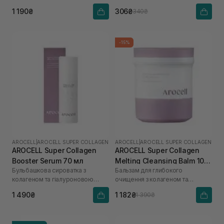
кислоти
1 190₴
306₴
340₴
-15%
AROCELL
|
AROCELL SUPER COLLAGEN
AROCELL
|
AROCELL SUPER COLLAGEN
AROCELL Super Collagen
AROCELL Super Collagen
Booster Serum 70 мл
Melting Cleansing Balm 100
Бульбашкова сироватка з
Бальзам для глибокого
г
колагеном та гіалуроновою
очищення з колагеном та
кислотою
пептидами
1 490₴
1 182₴
1 390₴