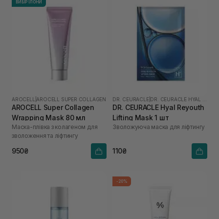
ВИБІР ІЛОНИ
AROCELL
|
AROCELL SUPER COLLAGEN
DR. CEURACLE
|
DR. CEURACLE HYAL REYOUTH
AROCELL Super Collagen
DR. CEURACLE Hyal Reyouth
Wrapping Mask 80 мл
Lifting Mask 1 шт
Маска-плівка з колагеном для
Зволожуюча маска для ліфтингу
зволоження та ліфтингу
950₴
110₴
-20%