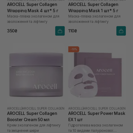
AROCELL Super Collagen
AROCELL Super Collagen
Wrapping Mask 4 шт* 5 г
Wrapping Mask 1 шт* 5 г
Маска-плівка з колагеном для
Маска-плівка з колагеном для
зволоження та ліфтингу
зволоження та ліфтингу
350₴
110₴
-10%
AROCELL
|
AROCELL SUPER COLLAGEN
AROCELL
|
AROCELL SUPER COLLAGEN
AROCELL Super Collagen
AROCELL Super Power Mask
Booster Cream 50 мл
EX 1 шт
Крем з колагеном для ліфтингу
Гідрогелева маска з колагеном
та зміцнення шкіри
та 10 видами гіалуронової