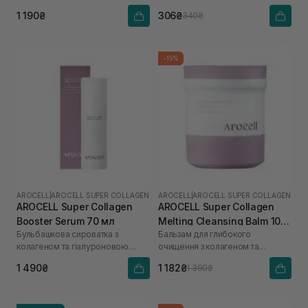
кислоти
1 190₴
306₴
340₴
-15%
AROCELL
|
AROCELL SUPER COLLAGEN
AROCELL
|
AROCELL SUPER COLLAGEN
AROCELL Super Collagen
AROCELL Super Collagen
Booster Serum 70 мл
Melting Cleansing Balm 100
Бульбашкова сироватка з
Бальзам для глибокого
г
колагеном та гіалуроновою
очищення з колагеном та
кислотою
пептидами
1 490₴
1 182₴
1 390₴