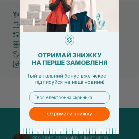
Безкоштовна доставка від 3000 UAH
Безпечні способи оплати
Тільки оригінальна косметика
Система бонусів та лояльності
ОТРИМАЙ ЗНИЖКУ
Кращі ціни та топ товари
НА ПЕРШЕ ЗАМОВЛЕНЯ
Рекомендації від косметологів
Твій вітальний бонус вже чекає —
підписуйся
на
наші новини!
email
Отримати знижку
@sisters_stelmakh в Instagram