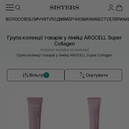
ВОЛОССЯ
ОБЛИЧЧЯ
ТІЛО
ДІМ
МЕРЧ
НОВИНКИ
БЕСТСЕЛЕРИ
АК
Група колекції товарів у лінійці AROCELL Super
Collagen
|
Інтернет магазин косметики
Група колекції товарів у лінійці AROCELL Super Collagen
Фільтр
Сортувати
1