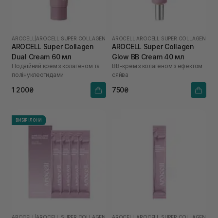
AROCELL
|
AROCELL SUPER COLLAGEN
AROCELL
|
AROCELL SUPER COLLAGEN
AROCELL Super Collagen
AROCELL Super Collagen
Dual Cream 60 мл
Glow BB Cream 40 мл
Подвійний крем з колагеном та
ВВ-крем з колагеном з ефектом
полінуклеотидами
сяйва
1 200₴
750₴
ВИБІР ІЛОНИ
AROCELL
|
AROCELL SUPER COLLAGEN
AROCELL
|
AROCELL SUPER COLLAGEN