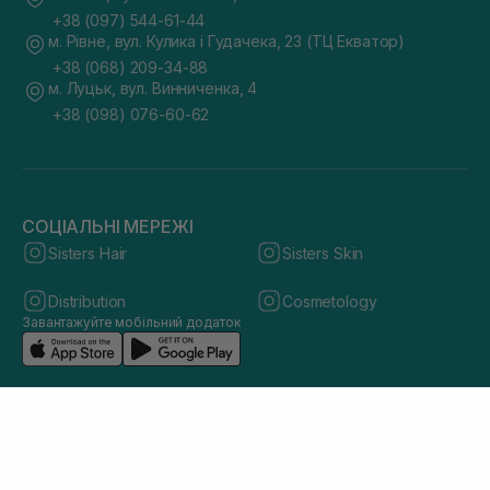
+38 (097) 544-61-44
м. Рівне, вул. Кулика і Гудачека, 23 (ТЦ Екватор)
+38 (068) 209-34-88
м. Луцьк, вул. Винниченка, 4
+38 (098) 076-60-62
СОЦІАЛЬНІ МЕРЕЖІ
Sisters Hair
Sisters Skin
Distribution
Cosmetology
Завантажуйте мобільний додаток
© 2026 sisters.co.ua. Всі права захищено