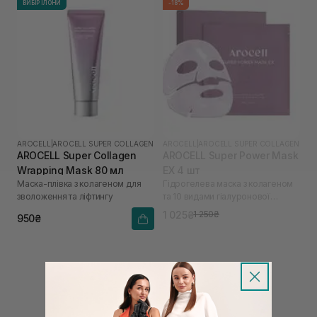
ВИБІР ІЛОНИ
-18%
AROCELL
|
AROCELL SUPER COLLAGEN
AROCELL
|
AROCELL SUPER COLLAGEN
AROCELL Super Collagen
AROCELL Super Power Mask
Wrapping Mask 80 мл
EX 4 шт
Маска-плівка з колагеном для
Гідрогелева маска з колагеном
зволоження та ліфтингу
та 10 видами гіалуронової
кислоти
1 025₴
1 250₴
950₴