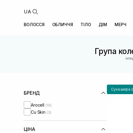
UA
ВОЛОССЯ
ОБЛИЧЧЯ
ТІЛО
ДІМ
МЕРЧ
Група коле
Інт
Суха шкіра 
БРЕНД
Arocell
(10)
Cu Skin
(3)
ЦІНА