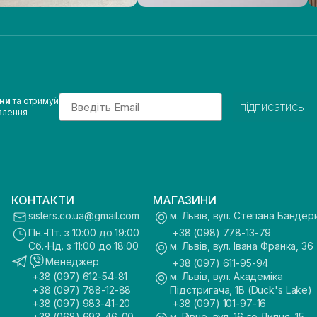
Email
ини
та отримуй
підписатись
влення
КОНТАКТИ
МАГАЗИНИ
sisters.co.ua@gmail.com
м. Львів, вул. Степана Бандер
Пн.-Пт. з 10:00 до 19:00
+38 (098) 778-13-79
Сб.-Нд. з 11:00 до 18:00
м. Львів, вул. Івана Франка, 36
Менеджер
+38 (097) 611-95-94
+38 (097) 612-54-81
м. Львів, вул. Академіка
+38 (097) 788-12-88
Підстригача, 1В (Duck's Lake)
+38 (097) 983-41-20
+38 (097) 101-97-16
+38 (068) 693-46-00
м. Рівне, вул. 16-го Липня, 15