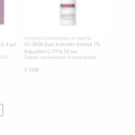
CU SKIN
|
CU SKIN RETINOL ACTIVATOR
EX 4 шт
CU SKIN Dual Activator Retinol 1%
Bakuchiol 0.75% 30 мл
а 10
Серум з ретинолом та бакучіолом
3 138₴