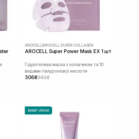
AROCELL
|
AROCELL SUPER COLLAGEN
ster
AROCELL Super Power Mask EX 1 шт
а
Гідрогелева маска з колагеном та 10
видами гіалуронової кислоти
306₴
340₴
ВИБІР ІЛОНИ