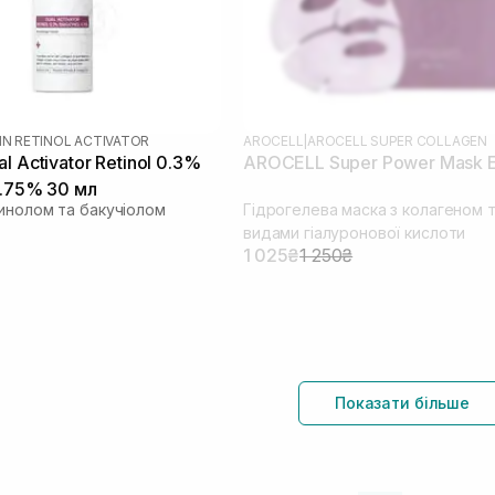
IN RETINOL ACTIVATOR
AROCELL
|
AROCELL SUPER COLLAGEN
l Activator Retinol 0.3%
AROCELL Super Power Mask 
0.75% 30 мл
инолом та бакучіолом
Гідрогелева маска з колагеном т
видами гіалуронової кислоти
1 025₴
1 250₴
Показати більше