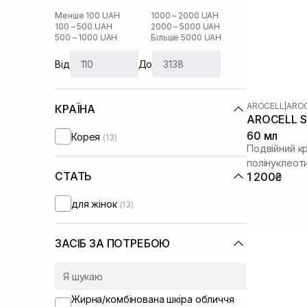
Менше 100 UAH
1000 – 2000 UAH
100 – 500 UAH
2000 – 5000 UAH
500 – 1000 UAH
Більше 5000 UAH
Від
До
AROCELL
|
AROC
КРАЇНА
AROCELL Su
60 мл
Корея
(13)
Подвійний к
полінуклеот
СТАТЬ
1 200₴
для жінок
(13)
ЗАСІБ ЗА ПОТРЕБОЮ
Жирна/комбінована шкіра обличчя