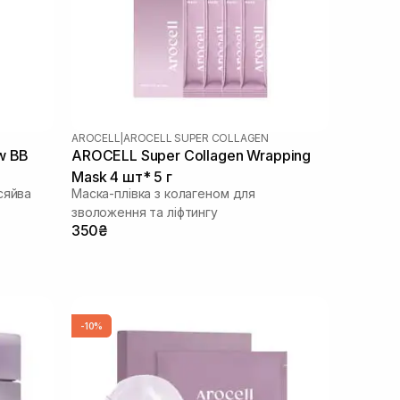
AROCELL
|
AROCELL SUPER COLLAGEN
w BB
AROCELL Super Collagen Wrapping
Mask 4 шт* 5 г
сяйва
Маска-плівка з колагеном для
зволоження та ліфтингу
350₴
-10%