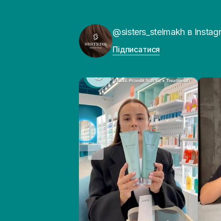
@sisters_stelmakh в Instag
Підписатися