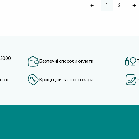
←
1
2
→
 3000
Безпечні способи оплати
ості
Кращі ціни та топ товари