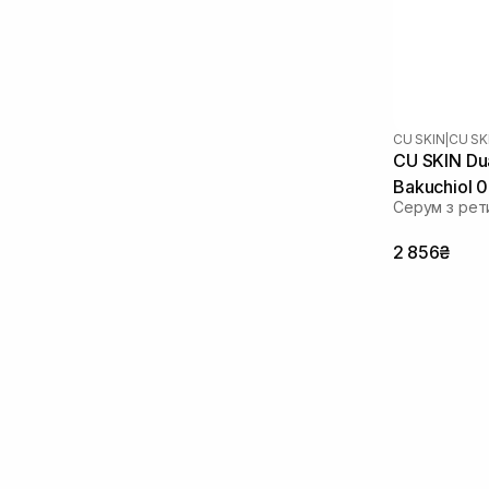
Стовбурові клітини
(1)
Токоферол
(1)
Фактори росту
(1)
Ферулова кислота
(3)
CU SKIN
|
CU SK
CU SKIN Dua
Bakuchiol 
Серум з рет
2 856₴