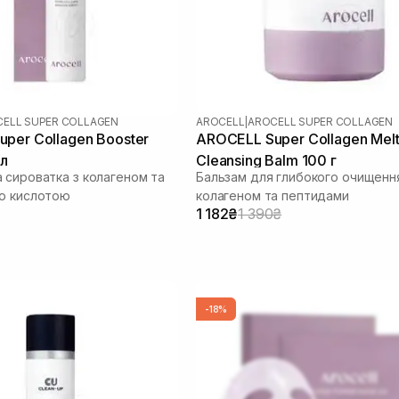
ELL SUPER COLLAGEN
AROCELL
|
AROCELL SUPER COLLAGEN
per Collagen Booster
AROCELL Super Collagen Melt
мл
Cleansing Balm 100 г
 сироватка з колагеном та
Бальзам для глибокого очищенн
ю кислотою
колагеном та пептидами
1 182₴
1 390₴
-18%