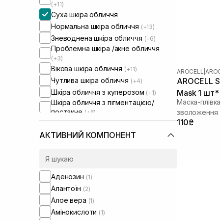
(+11)
Суха шкіра обличчя
Нормальна шкіра обличчя
(+13)
Зневоднена шкіра обличчя
(+6)
Проблемна шкіра /акне обличчя
(+3)
Вікова шкіра обличчя
(+11)
AROCELL
|
AROC
Чутлива шкіра обличчя
AROCELL Su
(+4)
Шкіра обличчя з куперозом
Mask 1 шт* 
(+1)
Маска-плівк
Шкіра обличчя з пігментацією/
постакне
зволоження 
(+6)
Шкіра обличчя з розширеними
110₴
порами
(+5)
АКТИВНИЙ КОМПОНЕНТ
Шкіра обличчя з порушеним
барʼєром
(+5)
Шкіра обличчя з порушеним
мікробіомом
(+4)
Аденозин
(1)
Алантоїн
(2)
Алое вера
(1)
Амінокислоти
(1)