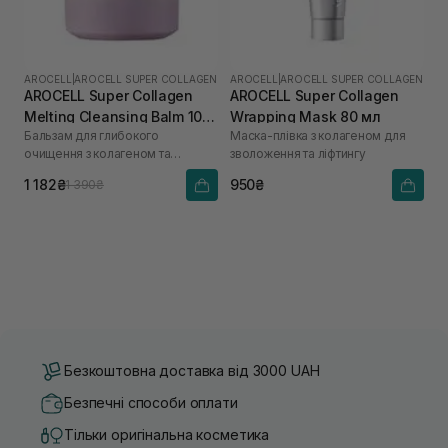
AROCELL
|
AROCELL SUPER COLLAGEN
AROCELL
|
AROCELL SUPER COLLAGEN
AROCELL Super Collagen
AROCELL Super Collagen
Melting Cleansing Balm 100
Wrapping Mask 80 мл
Бальзам для глибокого
Маска-плівка з колагеном для
г
очищення з колагеном та
зволоження та ліфтингу
пептидами
1 182₴
950₴
1 390₴
Безкоштовна доставка від 3000 UAH
Безпечні способи оплати
Тільки оригінальна косметика