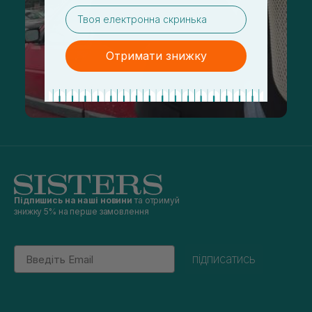
email
Отримати знижку
Підпишись на наші новини
та отримуй
знижку 5% на перше замовлення
Email
підписатись