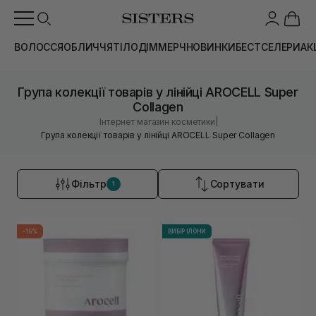
ВОЛОССЯ
ОБЛИЧЧЯ
ТІЛО
ДІМ
МЕРЧ
НОВИНКИ
БЕСТСЕЛЕРИ
АК
Група колекції товарів у лінійці AROCELL Super
Collagen
|
Інтернет магазин косметики
Група колекції товарів у лінійці AROCELL Super Collagen
Фільтр
Сортувати
1
-15%
ВИБІР ІЛОНИ