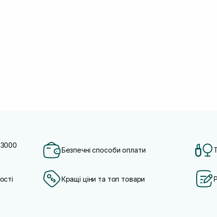
 3000
Безпечні способи оплати
ості
Кращі ціни та топ товари