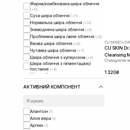
Жирна/комбінована шкіра обличчя
(+11)
Суха шкіра обличчя
(+11)
Нормальна шкіра обличчя
(+14)
Зневоднена шкіра обличчя
(+8)
Проблемна шкіра /акне обличчя
(+5)
CU SKIN
|
CU DR
Вікова шкіра обличчя
(+8)
CU SKIN Dr.
Чутлива шкіра обличчя
(+7)
Cleansing M
Шкіра обличчя з куперозом
(+4)
Очищуюче м
Шкіра обличчя з пігментацією/
постакне
(+4)
1 320₴
Шкіра обличчя з розширеними
порами
Шкіра обличчя з порушеним
АКТИВНИЙ КОМПОНЕНТ
барʼєром
(+8)
Шкіра обличчя з порушеним
мікробіомом
(+7)
Алантоїн
(1)
Алое вера
(1)
Аргінін
(1)