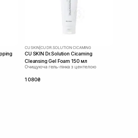
CU SKIN
|
CU DR.SOLUTION CICAMING
pping
CU SKIN Dr.Solution Cicaming
Cleansing Gel Foam 150 мл
Очищуюча гель-пінка з центелою
1 080₴