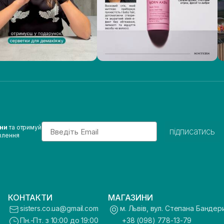
Email
ини
та отримуй
підписатись
влення
КОНТАКТИ
МАГАЗИНИ
sisters.co.ua@gmail.com
м. Львів, вул. Степана Бандер
Пн.-Пт. з 10:00 до 19:00
+38 (098) 778-13-79