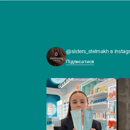
@sisters_stelmakh в Instag
Підписатися