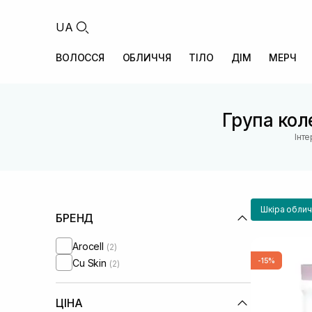
UA
ВОЛОССЯ
ОБЛИЧЧЯ
ТІЛО
ДІМ
МЕРЧ
Група коле
Інт
Шкіра облич
БРЕНД
Arocell
(2)
-15%
Cu Skin
(2)
ЦІНА