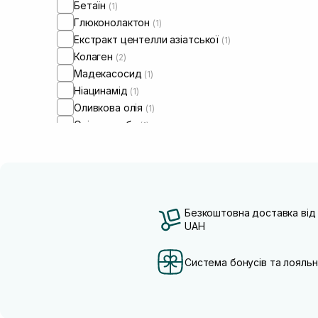
Бетаїн
(1)
Глюконолактон
(1)
Екстракт центелли азіатської
(1)
Колаген
(2)
Мадекасосид
(1)
Ніацинамід
(1)
Оливкова олія
(1)
Олія жожоба
(1)
Олія лаванди
(1)
Розмарин
(1)
Саліцилова кислота
(1)
Токоферол
(1)
Безкоштовна доставка від
UAH
Система бонусів та лояльн