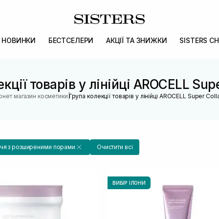
НОВИНКИ
БЕСТСЕЛЕРИ
АКЦІЇ ТА ЗНИЖКИ
SISTERS CH
кції товарів у лінійці AROCELL Sup
|
ернет магазин косметики
Група колекції товарів у лінійці AROCELL Super Col
чя з розширеними порами
Очистити всі
ВИБІР ІЛОНИ