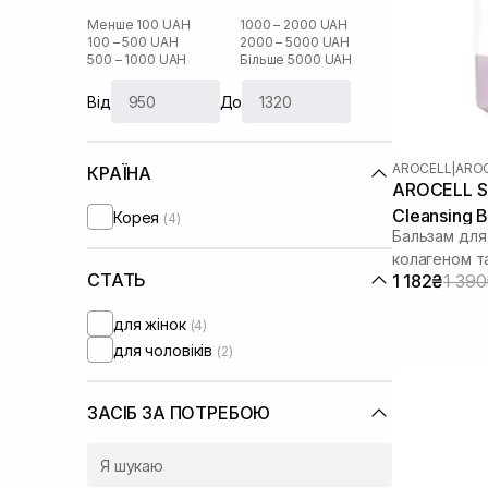
Менше 100 UAH
1000 – 2000 UAH
100 – 500 UAH
2000 – 5000 UAH
500 – 1000 UAH
Більше 5000 UAH
Від
До
AROCELL
|
AROC
КРАЇНА
AROCELL Su
Cleansing B
Корея
(4)
Бальзам для
колагеном т
СТАТЬ
1 182₴
1 39
для жінок
(4)
для чоловіків
(2)
ЗАСІБ ЗА ПОТРЕБОЮ