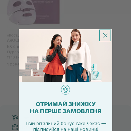
AROCELL
|
AROCELL SUPER COLLAGEN
AROCELL Super Power Mask
EX 4 шт
Гідрогелева маска з колагеном
та 10 видами гіалуронової
кислоти
1 025₴
1 250₴
ОТРИМАЙ ЗНИЖКУ
НА ПЕРШЕ ЗАМОВЛЕНЯ
Безкоштовна доставка від 3000 UAH
Твій вітальний бонус вже чекає —
Безпечні способи оплати
підписуйся
на
наші новини!