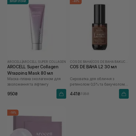
ВИБІР ІЛОНИ
-40%
AROCELL
|
AROCELL SUPER COLLAGEN
COS DE BAHA
|
COS DE BAHA BAKUCHIOL
AROCELL Super Collagen
COS DE BAHA L2 30 мл
Wrapping Mask 80 мл
Маска-плівка з колагеном для
Сироватка для обличчя з
зволоження та ліфтингу
ретинолом 0,5% та бакучіолом
2%
950₴
441₴
735₴
-18%