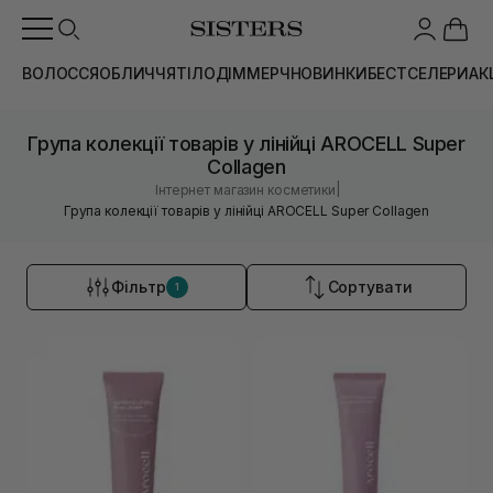
ВОЛОССЯ
ОБЛИЧЧЯ
ТІЛО
ДІМ
МЕРЧ
НОВИНКИ
БЕСТСЕЛЕРИ
АК
Група колекції товарів у лінійці AROCELL Super
Collagen
|
Інтернет магазин косметики
Група колекції товарів у лінійці AROCELL Super Collagen
Фільтр
Сортувати
1