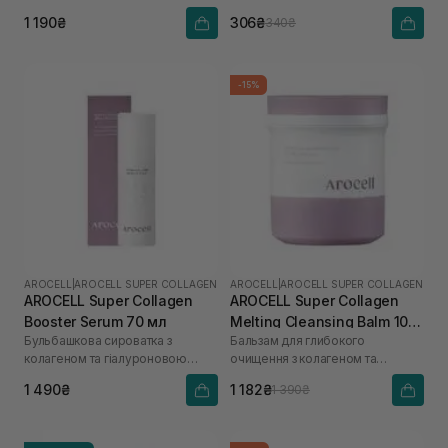
кислоти
1 190₴
306₴
340₴
-15%
AROCELL
|
AROCELL SUPER COLLAGEN
AROCELL
|
AROCELL SUPER COLLAGEN
AROCELL Super Collagen
AROCELL Super Collagen
Booster Serum 70 мл
Melting Cleansing Balm 100
Бульбашкова сироватка з
Бальзам для глибокого
г
колагеном та гіалуроновою
очищення з колагеном та
кислотою
пептидами
1 490₴
1 182₴
1 390₴