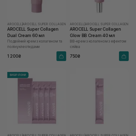
AROCELL
|
AROCELL SUPER COLLAGEN
AROCELL
|
AROCELL SUPER COLLAGEN
AROCELL Super Collagen
AROCELL Super Collagen
Dual Cream 60 мл
Glow BB Cream 40 мл
Подвійний крем з колагеном та
ВВ-крем з колагеном з ефектом
полінуклеотидами
сяйва
1 200₴
750₴
ВИБІР ІЛОНИ
AROCELL
|
AROCELL SUPER COLLAGEN
AROCELL
|
AROCELL SUPER COLLAGEN