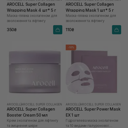
AROCELL Super Collagen
AROCELL Super Collagen
Wrapping Mask 4 шт* 5 г
Wrapping Mask 1 шт* 5 г
Маска-плівка з колагеном для
Маска-плівка з колагеном для
зволоження та ліфтингу
зволоження та ліфтингу
350₴
110₴
-10%
AROCELL
|
AROCELL SUPER COLLAGEN
AROCELL
|
AROCELL SUPER COLLAGEN
AROCELL Super Collagen
AROCELL Super Power Mask
Booster Cream 50 мл
EX 1 шт
Крем з колагеном для ліфтингу
Гідрогелева маска з колагеном
та зміцнення шкіри
та 10 видами гіалуронової