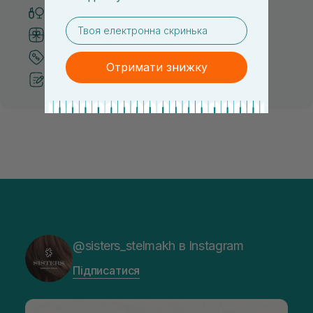
Тільки оригінальна косметика
email
Система бонусів та лояльності
Кращі ціни та топ товари
Отримати знижку
Рекомендації від косметологів
@sisters_stelmakh в Instagram
Підписатися