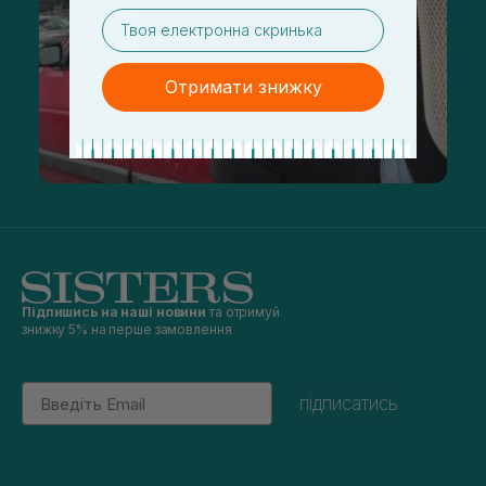
email
Отримати знижку
Підпишись на наші новини
та отримуй
знижку 5% на перше замовлення
Email
підписатись