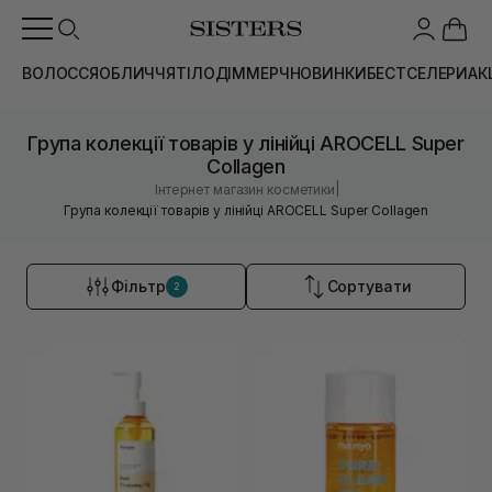
ВОЛОССЯ
ОБЛИЧЧЯ
ТІЛО
ДІМ
МЕРЧ
НОВИНКИ
БЕСТСЕЛЕРИ
АК
Група колекції товарів у лінійці AROCELL Super
Collagen
|
Інтернет магазин косметики
Група колекції товарів у лінійці AROCELL Super Collagen
Фільтр
Сортувати
2