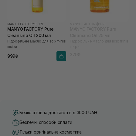
MANYO FACTORY
|
PURE
MANYO FACTORY
|
PURE
MANYO FACTORY Pure
MANYO FACTORY Pure
Cleansing Oil 200 мл
Cleansing Oil 25 мл
Гідрофільне масло для всіх типів
Гідрофільне масло для всіх типів
шкіри
шкіри
379₴
999₴
Безкоштовна доставка від 3000 UAH
Безпечні способи оплати
Тільки оригінальна косметика