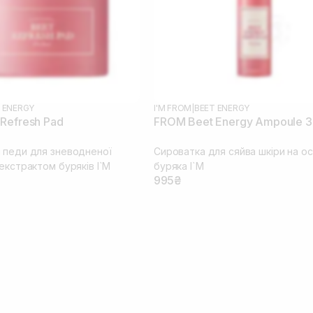
 ENERGY
I'M FROM
|
BEET ENERGY
Refresh Pad
FROM Beet Energy Ampoule 3
 педи для зневодненої
Сироватка для сяйва шкіри на ос
екстрактом буряків I`M
буряка I`M
995₴