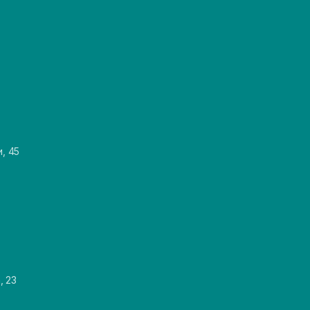
и, 45
, 23