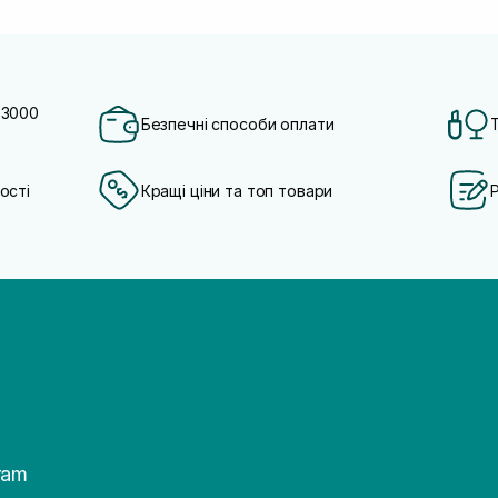
 3000
Безпечні способи оплати
ості
Кращі ціни та топ товари
ram