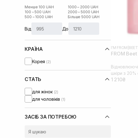
Менше 100 UAH
1000 – 2000 UAH
100 – 500 UAH
2000 – 5000 UAH
500 – 1000 UAH
Більше 5000 UAH
Від
До
I'M FROM
|
BEET
КРАЇНА
FROM Beet 
Корея
(2)
Відновлюючі
шкіри з 20% 
СТАТЬ
1 210₴
для жінок
(2)
для чоловіків
(1)
ЗАСІБ ЗА ПОТРЕБОЮ