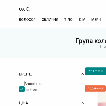
UA
ВОЛОССЯ
ОБЛИЧЧЯ
ТІЛО
ДІМ
МЕРЧ
Група коле
Інт
I'm From
БРЕНД
Arocell
(+5)
ПОДАРУНОК
I'm From
ЦІНА