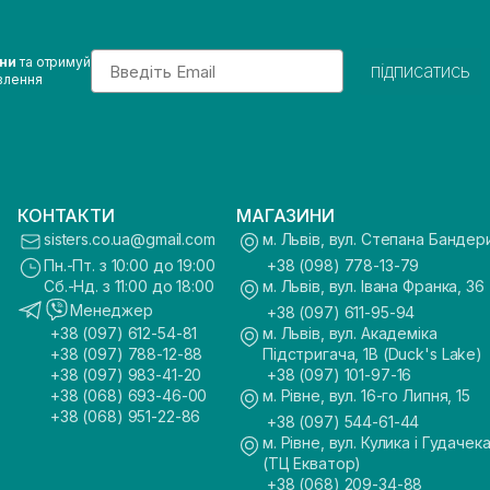
Email
ини
та отримуй
підписатись
влення
КОНТАКТИ
МАГАЗИНИ
sisters.co.ua@gmail.com
м. Львів, вул. Степана Бандер
Пн.-Пт. з 10:00 до 19:00
+38 (098) 778-13-79
Сб.-Нд. з 11:00 до 18:00
м. Львів, вул. Івана Франка, 36
Менеджер
+38 (097) 611-95-94
+38 (097) 612-54-81
м. Львів, вул. Академіка
+38 (097) 788-12-88
Підстригача, 1В (Duck's Lake)
+38 (097) 983-41-20
+38 (097) 101-97-16
+38 (068) 693-46-00
м. Рівне, вул. 16-го Липня, 15
+38 (068) 951-22-86
+38 (097) 544-61-44
м. Рівне, вул. Кулика і Гудачека
(ТЦ Екватор)
+38 (068) 209-34-88