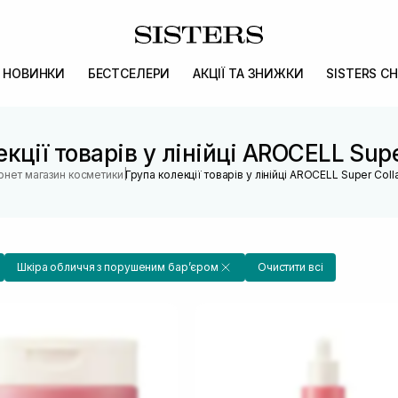
НОВИНКИ
БЕСТСЕЛЕРИ
АКЦІЇ ТА ЗНИЖКИ
SISTERS CH
кції товарів у лінійці AROCELL Sup
|
ернет магазин косметики
Група колекції товарів у лінійці AROCELL Super Col
Шкіра обличчя з порушеним барʼєром
Очистити всі