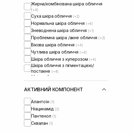
Жирна/комбінована шкіра обличчя
(+4)
Суха шкіра обличчя
(+2)
Нормальна шкіра обличчя
(+4)
Зневоднена шкіра обличчя
(+1)
Проблемна шкіра /акне обличчя
(+2)
Вікова шкіра обличчя
(+4)
Чутлива шкіра обличчя
(+4)
Шкіра обличчя з куперозом
(+4)
Шкіра обличчя з пігментацією/
постакне
(+4)
Шкіра обличчя з розширеними
порами
(+4)
Шкіра обличчя з порушеним
АКТИВНИЙ КОМПОНЕНТ
барʼєром
Шкіра обличчя з порушеним
Алантоїн
(1)
мікробіомом
(+2)
Ніацинамід
(2)
Пантенол
(1)
Сквалан
(1)