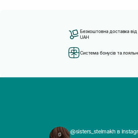
Безкоштовна доставка від
UAH
Система бонусів та лояльн
@sisters_stelmakh в Instag