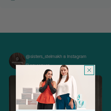
@sisters_stelmakh в Instagram
Підписатися