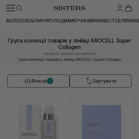
ВОЛОССЯ
ОБЛИЧЧЯ
ТІЛО
ДІМ
МЕРЧ
НОВИНКИ
БЕСТСЕЛЕРИ
АК
Група колекції товарів у лінійці AROCELL Super
Collagen
|
Інтернет магазин косметики
Група колекції товарів у лінійці AROCELL Super Collagen
Фільтр
Сортувати
2