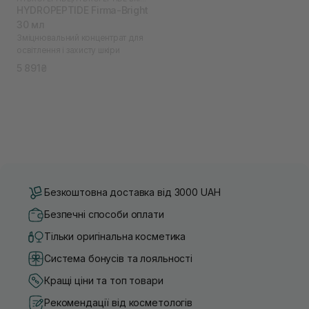
HYDROPEPTIDE Firma-Bright
30 мл
Зміцнювальний концентрат для
освітлення і захисту шкіри
5 891₴
Безкоштовна доставка від 3000 UAH
Безпечні способи оплати
Тільки оригінальна косметика
Система бонусів та лояльності
Кращі ціни та топ товари
Рекомендації від косметологів