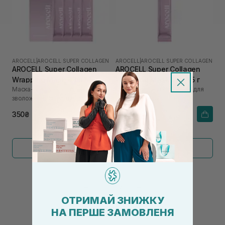
AROCELL
|
AROCELL SUPER COLLAGEN
AROCELL
|
AROCELL SUPER COLLAGEN
AROCELL Super Collagen
AROCELL Super Collagen
Wrapping Mask 4 шт* 5 г
Wrapping Mask 1 шт* 5 г
Маска-плівка з колагеном для
Маска-плівка з колагеном для
зволоження та ліфтингу
зволоження та ліфтингу
350₴
110₴
Показати більше
←
1
2
→
ОТРИМАЙ ЗНИЖКУ
НА ПЕРШЕ ЗАМОВЛЕНЯ