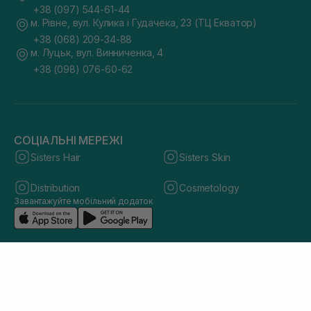
+38 (097) 544-61-44
м. Рівне, вул. Кулика і Гудачека, 23 (ТЦ Екватор)
+38 (068) 209-34-88
м. Луцьк, вул. Винниченка, 4
+38 (098) 076-60-62
СОЦІАЛЬНІ МЕРЕЖІ
Sisters Hair
Sisters Skin
Distribution
Cosmetology
Завантажуйте мобільний додаток
© 2026 sisters.co.ua. Всі права захищено