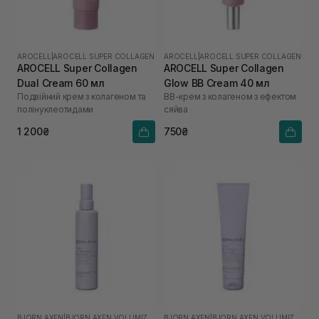
AROCELL
|
AROCELL SUPER COLLAGEN
AROCELL
|
AROCELL SUPER COLLAGEN
AROCELL Super Collagen
AROCELL Super Collagen
Dual Cream 60 мл
Glow BB Cream 40 мл
Подвійний крем з колагеном та
ВВ-крем з колагеном з ефектом
полінуклеотидами
сяйва
1 200₴
750₴
BJORN AXEN
|
BJORN AXEN VOLUMIZING
BJORN AXEN
|
BJORN AXEN VOLUMIZING