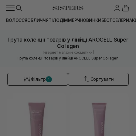
ВОЛОССЯ
ОБЛИЧЧЯ
ТІЛО
ДІМ
МЕРЧ
НОВИНКИ
БЕСТСЕЛЕРИ
АК
Група колекції товарів у лінійці AROCELL Super
Collagen
|
Інтернет магазин косметики
Група колекції товарів у лінійці AROCELL Super Collagen
Фільтр
Сортувати
1