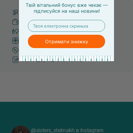
Твій вітальний бонус вже чекає —
підписуйся
на
наші новини!
Безкоштовна доставка від 3000 UAH
Безпечні способи оплати
email
Тільки оригінальна косметика
Система бонусів та лояльності
Отримати знижку
Кращі ціни та топ товари
Рекомендації від косметологів
@sisters_stelmakh в Instagram