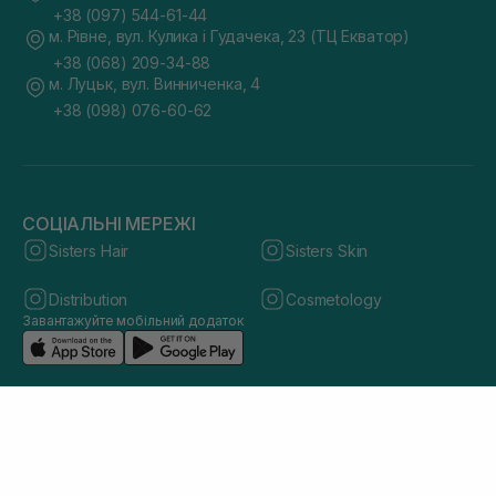
+38 (097) 544-61-44
м. Рівне, вул. Кулика і Гудачека, 23 (ТЦ Екватор)
+38 (068) 209-34-88
м. Луцьк, вул. Винниченка, 4
+38 (098) 076-60-62
СОЦІАЛЬНІ МЕРЕЖІ
Sisters Hair
Sisters Skin
Distribution
Cosmetology
Завантажуйте мобільний додаток
© 2026 sisters.co.ua. Всі права захищено