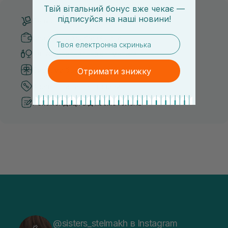
Твій вітальний бонус вже чекає —
підписуйся
на
наші новини!
Безкоштовна доставка від 3000 UAH
Безпечні способи оплати
email
Тільки оригінальна косметика
Система бонусів та лояльності
Отримати знижку
Кращі ціни та топ товари
Рекомендації від косметологів
@sisters_stelmakh в Instagram