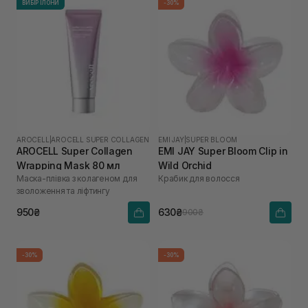
ВИБІР ІЛОНИ
-30%
AROCELL
|
AROCELL SUPER COLLAGEN
EMI JAY
|
SUPER BLOOM
AROCELL Super Collagen
EMI JAY Super Bloom Clip in
Wrapping Mask 80 мл
Wild Orchid
Маска-плівка з колагеном для
Крабик для волосся
зволоження та ліфтингу
950₴
630₴
900₴
-30%
-30%