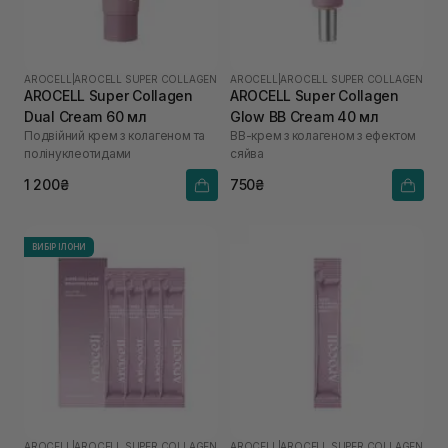
AROCELL
|
AROCELL SUPER COLLAGEN
AROCELL
|
AROCELL SUPER COLLAGEN
AROCELL Super Collagen
AROCELL Super Collagen
Dual Cream 60 мл
Glow BB Cream 40 мл
Подвійний крем з колагеном та
ВВ-крем з колагеном з ефектом
полінуклеотидами
сяйва
1 200₴
750₴
ВИБІР ІЛОНИ
AROCELL
|
AROCELL SUPER COLLAGEN
AROCELL
|
AROCELL SUPER COLLAGEN