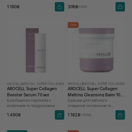
кислоти
1 190₴
306₴
340₴
-15%
AROCELL
|
AROCELL SUPER COLLAGEN
AROCELL
|
AROCELL SUPER COLLAGEN
AROCELL Super Collagen
AROCELL Super Collagen
Booster Serum 70 мл
Melting Cleansing Balm 100
Бульбашкова сироватка з
Бальзам для глибокого
г
колагеном та гіалуроновою
очищення з колагеном та
кислотою
пептидами
1 490₴
1 182₴
1 390₴