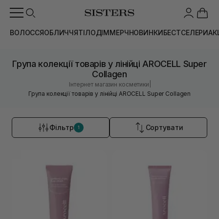
ВОЛОССЯ
ОБЛИЧЧЯ
ТІЛО
ДІМ
МЕРЧ
НОВИНКИ
БЕСТСЕЛЕРИ
АК
Група колекції товарів у лінійці AROCELL Super
Collagen
|
Інтернет магазин косметики
Група колекції товарів у лінійці AROCELL Super Collagen
Фільтр
Сортувати
1