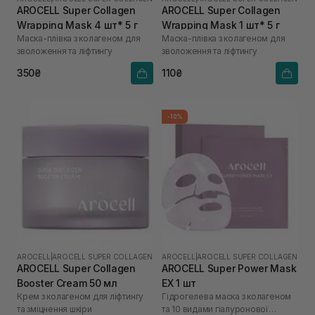
AROCELL Super Collagen
AROCELL Super Collagen
Wrapping Mask 4 шт* 5 г
Wrapping Mask 1 шт* 5 г
Маска-плівка з колагеном для
Маска-плівка з колагеном для
зволоження та ліфтингу
зволоження та ліфтингу
350₴
110₴
-10%
AROCELL
|
AROCELL SUPER COLLAGEN
AROCELL
|
AROCELL SUPER COLLAGEN
AROCELL Super Collagen
AROCELL Super Power Mask
Booster Cream 50 мл
EX 1 шт
Крем з колагеном для ліфтингу
Гідрогелева маска з колагеном
та зміцнення шкіри
та 10 видами гіалуронової