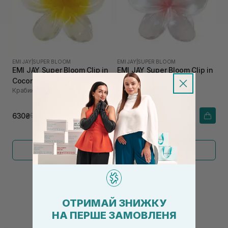
EMI JAY
|
SUPER BLOOM
EMI JAY
|
SUPER BLOOM
EMI JAY Super Bloom Clip in
EMI JAY Super Bloom Clip in
Coconut
Rose Pearl
Крабик для волосся
Крабик для волосся
630₴
630₴
900₴
900₴
Показати більше
←
1
2
→
ОТРИМАЙ ЗНИЖКУ
НА ПЕРШЕ ЗАМОВЛЕНЯ