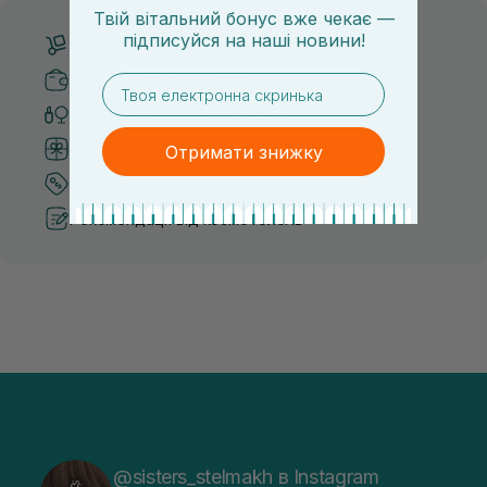
Твій вітальний бонус вже чекає —
підписуйся
на
наші новини!
Безкоштовна доставка від 3000 UAH
Безпечні способи оплати
email
Тільки оригінальна косметика
Система бонусів та лояльності
Отримати знижку
Кращі ціни та топ товари
Рекомендації від косметологів
@sisters_stelmakh в Instagram