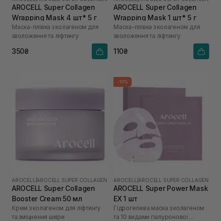
AROCELL Super Collagen
AROCELL Super Collagen
Wrapping Mask 4 шт* 5 г
Wrapping Mask 1 шт* 5 г
Маска-плівка з колагеном для
Маска-плівка з колагеном для
зволоження та ліфтингу
зволоження та ліфтингу
350₴
110₴
-10%
AROCELL
|
AROCELL SUPER COLLAGEN
AROCELL
|
AROCELL SUPER COLLAGEN
AROCELL Super Collagen
AROCELL Super Power Mask
Booster Cream 50 мл
EX 1 шт
Крем з колагеном для ліфтингу
Гідрогелева маска з колагеном
та зміцнення шкіри
та 10 видами гіалуронової