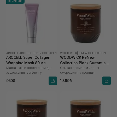
ВИБІР ІЛОНИ
AROCELL
|
AROCELL SUPER COLLAGEN
WOOD WICK
|
RENEW COLLECTION
AROCELL Super Collagen
WOODWICK ReNew
Wrapping Mask 80 мл
Collection Black Currant and
Маска-плівка з колагеном для
Свічка з ароматом чорної
Rose 184 г
зволоження та ліфтингу
смородини та троянди
950₴
1 399₴