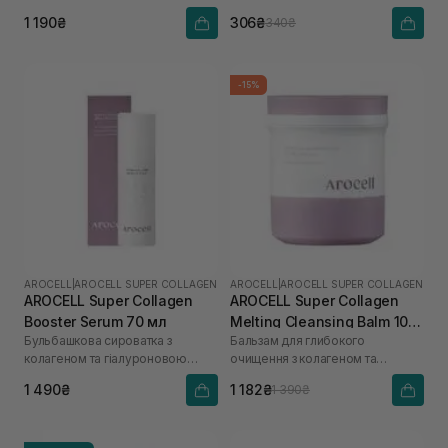
кислоти
1 190₴
306₴
340₴
-15%
AROCELL
|
AROCELL SUPER COLLAGEN
AROCELL
|
AROCELL SUPER COLLAGEN
AROCELL Super Collagen
AROCELL Super Collagen
Booster Serum 70 мл
Melting Cleansing Balm 100
Бульбашкова сироватка з
Бальзам для глибокого
г
колагеном та гіалуроновою
очищення з колагеном та
кислотою
пептидами
1 490₴
1 182₴
1 390₴