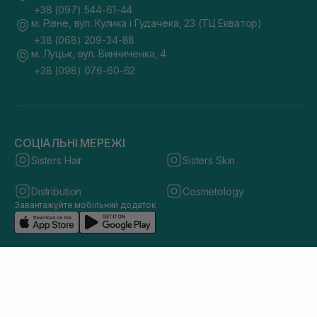
+38 (097) 544-61-44
м. Рівне, вул. Кулика і Гудачека, 23 (ТЦ Екватор)
+38 (068) 209-34-88
м. Луцьк, вул. Винниченка, 4
+38 (098) 076-60-62
СОЦІАЛЬНІ МЕРЕЖІ
Sisters Hair
Sisters Skin
Distribution
Cosmetology
Завантажуйте мобільний додаток
© 2026 sisters.co.ua. Всі права захищено