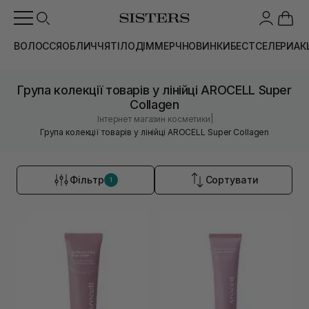
ВОЛОССЯ
ОБЛИЧЧЯ
ТІЛО
ДІМ
МЕРЧ
НОВИНКИ
БЕСТСЕЛЕРИ
АК
Група колекції товарів у лінійці AROCELL Super
Collagen
|
Інтернет магазин косметики
Група колекції товарів у лінійці AROCELL Super Collagen
Фільтр
Сортувати
1