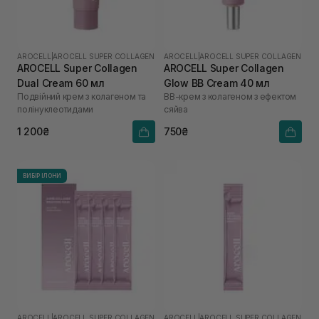
AROCELL
|
AROCELL SUPER COLLAGEN
AROCELL
|
AROCELL SUPER COLLAGEN
AROCELL Super Collagen
AROCELL Super Collagen
Dual Cream 60 мл
Glow BB Cream 40 мл
Подвійний крем з колагеном та
ВВ-крем з колагеном з ефектом
полінуклеотидами
сяйва
1 200₴
750₴
ВИБІР ІЛОНИ
AROCELL
|
AROCELL SUPER COLLAGEN
AROCELL
|
AROCELL SUPER COLLAGEN