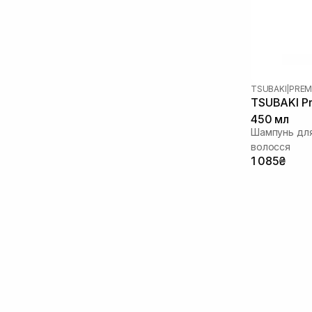
Розмарин
(1)
Саліцилова кислота
(2)
Сечовина
(1)
Сквалан
(7)
Стовбурові клітини
(1)
TSUBAKI
|
PREM
Токоферол
(1)
TSUBAKI Pr
Фактори росту
(1)
450 мл
Фітостероли
(4)
Шампунь для
волосся
1 085₴