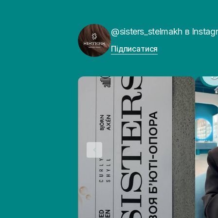
@sisters_stelmakh в Instag
Підписатися