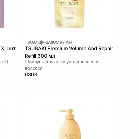
TSUBAKI
|
PREMIUM REPAIR
X 1 шт
TSUBAKI Premium Volume And Repair
Refill 300 мл
а 10
Шампунь для преміум відновлення
волосся
630₴