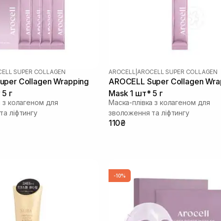
ELL SUPER COLLAGEN
AROCELL
|
AROCELL SUPER COLLAGEN
per Collagen Wrapping
AROCELL Super Collagen Wra
 5 г
Mask 1 шт* 5 г
а з колагеном для
Маска-плівка з колагеном для
та ліфтингу
зволоження та ліфтингу
110₴
-10%