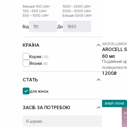
Менше 100 UAH
1000 – 2000 UAH
100 – 500 UAH
2000 – 5000 UAH
500 – 1000 UAH
Більше 5000 UAH
Від
До
AROCELL
|
AROC
КРАЇНА
AROCELL Su
60 мл
Корея
(10)
Подвійний к
Японія
(8)
полінуклеот
1 200₴
СТАТЬ
для жінок
ВИБІР ІЛОНИ
ЗАСІБ ЗА ПОТРЕБОЮ