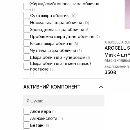
Жирна/комбінована шкіра обличчя
(8)
Суха шкіра обличчя
(10)
Нормальна шкіра обличчя
(10)
Зневоднена шкіра обличчя
(6)
Проблемна шкіра /акне обличчя
(2)
AROCELL
|
AROC
Вікова шкіра обличчя
(8)
AROCELL Su
Чутлива шкіра обличчя
(3)
Mask 4 шт*
Шкіра обличчя з куперозом
(1)
Маска-плівк
Шкіра обличчя з пігментацією/
зволоження 
постакне
(3)
350₴
Шкіра обличчя з розширеними
порами
(2)
Шкіра обличчя з порушеним
АКТИВНИЙ КОМПОНЕНТ
барʼєром
(5)
Шкіра обличчя з порушеним
мікробіомом
(4)
Сухе волосся
(3)
Алое вера
(1)
Пошкоджене волосся
(8)
Амінокислоти
(4)
Пористе волосся
(2)
Бетаїн
(3)
Фарбоване волосся
(3)