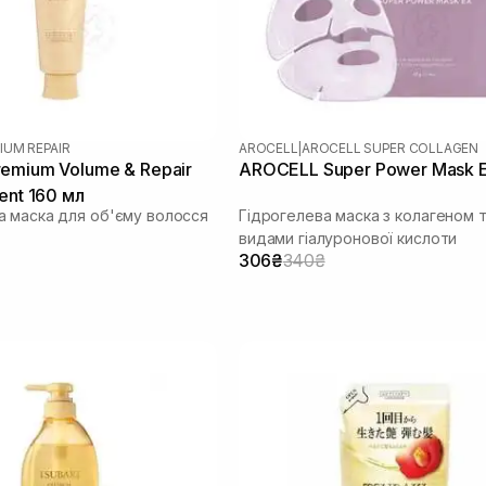
IUM REPAIR
AROCELL
|
AROCELL SUPER COLLAGEN
emium Volume & Repair
AROCELL Super Power Mask E
ent 160 мл
 маска для об'єму волосся
Гідрогелева маска з колагеном т
видами гіалуронової кислоти
306₴
340₴