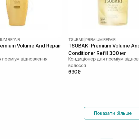
IUM REPAIR
TSUBAKI
|
PREMIUM REPAIR
emium Volume And Repair
TSUBAKI Premium Volume And
Conditioner Refill 300 мл
 преміум відновлення
Кондиціонер для преміум відно
волосся
630₴
Показати більше