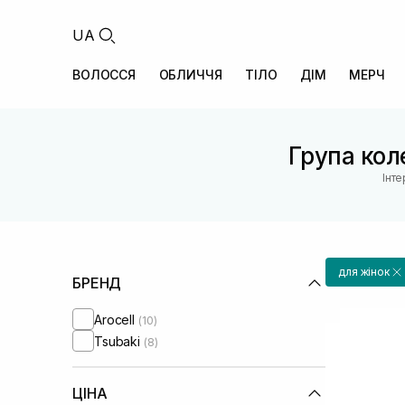
UA
ВОЛОССЯ
ОБЛИЧЧЯ
ТІЛО
ДІМ
МЕРЧ
Група коле
Інт
для жінок
БРЕНД
Arocell
(10)
Tsubaki
(8)
ЦІНА