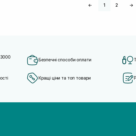
←
1
2
→
 3000
Безпечні способи оплати
ості
Кращі ціни та топ товари