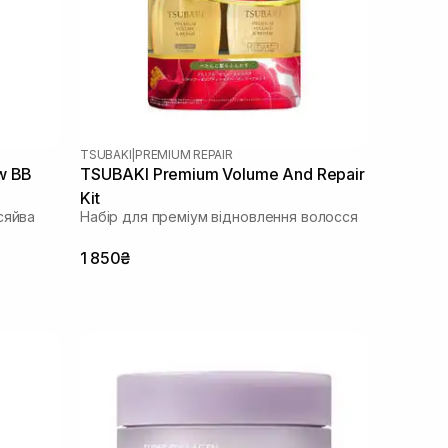
TSUBAKI
|
PREMIUM REPAIR
w BB
TSUBAKI Premium Volume And Repair
Kit
сяйва
Набір для преміум відновлення волосся
1 850₴