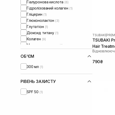
Гіалуронова кислота
(6)
Тонке волосся
(6)
Гідролізований колаген
(1)
Ламке волосся
(6)
Гліцерин
(1)
Для обʼєму волосся
(6)
Глюконолактон
(3)
Для відновлення волосся
(4)
Глутатіон
(1)
Діоксид титану
(1)
TSUBAKI
|
PREM
Колаген
(9)
TSUBAKI Pr
Маточне молочко
(1)
Hair Treatm
Відновлююча
Молочна кислота
(5)
ОБ'ЄМ
Ніацинамід
(8)
790₴
Оливкова олія
(1)
300 мл
(1)
Олія жожоба
(1)
Олія камелії
(7)
РІВЕНЬ ЗАХИСТУ
Олія лаванди
(1)
Олія рицинова
(2)
SPF 50
(1)
Олія сої
(1)
Олія ши
(2)
Пептиди
(6)
Полінуклеотиди
(2)