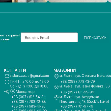
Email
ини
та отримуй
підписатись
влення
КОНТАКТИ
МАГАЗИНИ
sisters.co.ua@gmail.com
м. Львів, вул. Степана Бандер
Пн.-Пт. з 10:00 до 19:00
+38 (098) 778-13-79
Сб.-Нд. з 11:00 до 18:00
м. Львів, вул. Івана Франка, 36
Менеджер
+38 (097) 611-95-94
+38 (097) 612-54-81
м. Львів, вул. Академіка
+38 (097) 788-12-88
Підстригача, 1В (Duck's Lake)
+38 (097) 983-41-20
+38 (097) 101-97-16
+38 (068) 693-46-00
м. Рівне, вул. 16-го Липня, 15