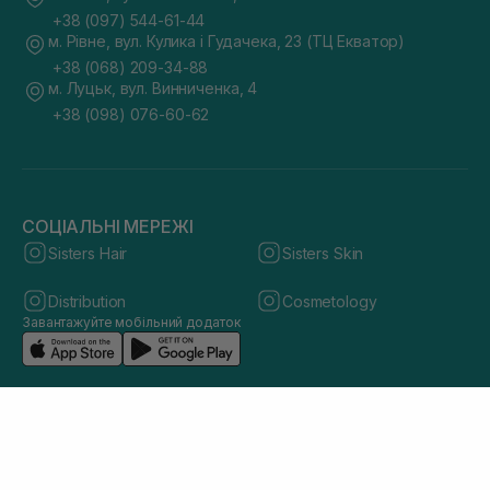
+38 (097) 544-61-44
м. Рівне, вул. Кулика і Гудачека, 23 (ТЦ Екватор)
+38 (068) 209-34-88
м. Луцьк, вул. Винниченка, 4
+38 (098) 076-60-62
СОЦІАЛЬНІ МЕРЕЖІ
Sisters Hair
Sisters Skin
Distribution
Cosmetology
Завантажуйте мобільний додаток
© 2026 sisters.co.ua. Всі права захищено