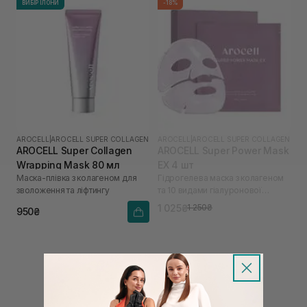
ВИБІР ІЛОНИ
-18%
AROCELL
|
AROCELL SUPER COLLAGEN
AROCELL
|
AROCELL SUPER COLLAGEN
AROCELL Super Collagen
AROCELL Super Power Mask
Wrapping Mask 80 мл
EX 4 шт
Маска-плівка з колагеном для
Гідрогелева маска з колагеном
зволоження та ліфтингу
та 10 видами гіалуронової
кислоти
1 025₴
1 250₴
950₴