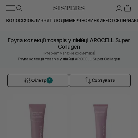
ВОЛОССЯ
ОБЛИЧЧЯ
ТІЛО
ДІМ
МЕРЧ
НОВИНКИ
БЕСТСЕЛЕРИ
АК
Група колекції товарів у лінійці AROCELL Super
Collagen
|
Інтернет магазин косметики
Група колекції товарів у лінійці AROCELL Super Collagen
Фільтр
Сортувати
1