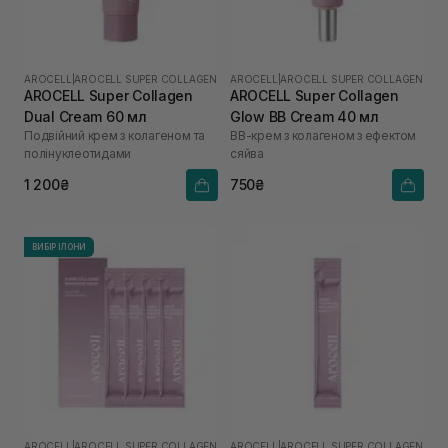
AROCELL
|
AROCELL SUPER COLLAGEN
AROCELL
|
AROCELL SUPER COLLAGEN
AROCELL Super Collagen
AROCELL Super Collagen
Dual Cream 60 мл
Glow BB Cream 40 мл
Подвійний крем з колагеном та
ВВ-крем з колагеном з ефектом
полінуклеотидами
сяйва
1 200₴
750₴
ВИБІР ІЛОНИ
AROCELL
|
AROCELL SUPER COLLAGEN
AROCELL
|
AROCELL SUPER COLLAGEN