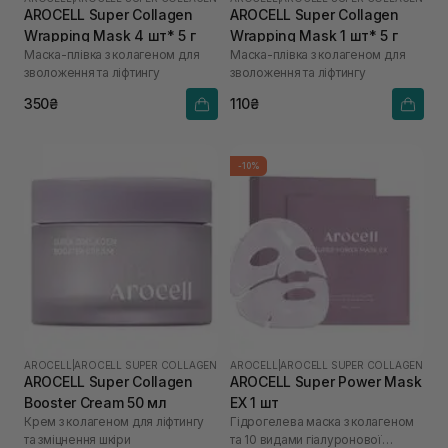
AROCELL Super Collagen
AROCELL Super Collagen
Wrapping Mask 4 шт* 5 г
Wrapping Mask 1 шт* 5 г
Маска-плівка з колагеном для
Маска-плівка з колагеном для
зволоження та ліфтингу
зволоження та ліфтингу
350₴
110₴
-10%
AROCELL
|
AROCELL SUPER COLLAGEN
AROCELL
|
AROCELL SUPER COLLAGEN
AROCELL Super Collagen
AROCELL Super Power Mask
Booster Cream 50 мл
EX 1 шт
Крем з колагеном для ліфтингу
Гідрогелева маска з колагеном
та зміцнення шкіри
та 10 видами гіалуронової