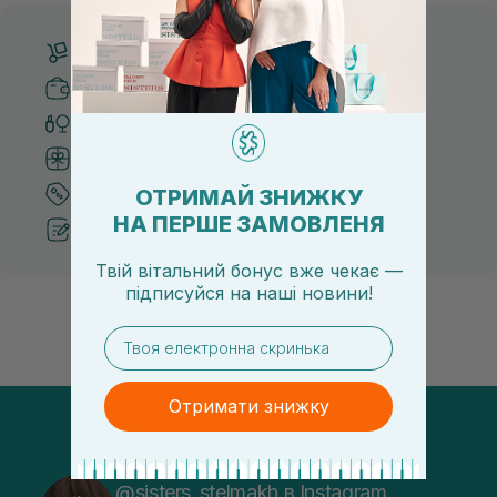
Безкоштовна доставка від 3000 UAH
Безпечні способи оплати
Тільки оригінальна косметика
Система бонусів та лояльності
ОТРИМАЙ ЗНИЖКУ
Кращі ціни та топ товари
НА ПЕРШЕ ЗАМОВЛЕНЯ
Рекомендації від косметологів
Твій вітальний бонус вже чекає —
підписуйся
на
наші новини!
email
Отримати знижку
@sisters_stelmakh в Instagram