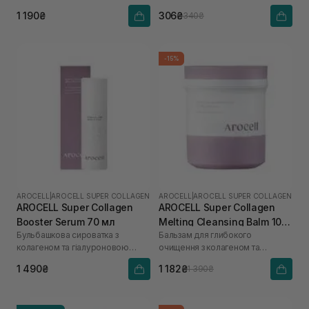
кислоти
1 190₴
306₴
340₴
-15%
AROCELL
|
AROCELL SUPER COLLAGEN
AROCELL
|
AROCELL SUPER COLLAGEN
AROCELL Super Collagen
AROCELL Super Collagen
Booster Serum 70 мл
Melting Cleansing Balm 100
Бульбашкова сироватка з
Бальзам для глибокого
г
колагеном та гіалуроновою
очищення з колагеном та
кислотою
пептидами
1 490₴
1 182₴
1 390₴