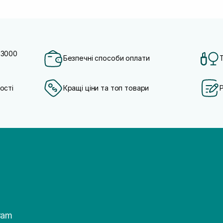
 3000
Безпечні способи оплати
ості
Кращі ціни та топ товари
ram