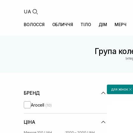
UA
ВОЛОССЯ
ОБЛИЧЧЯ
ТІЛО
ДІМ
МЕРЧ
Група коле
Інт
для жінок
БРЕНД
Arocell
(10)
ЦІНА
Менше 100 UAH
1000 – 2000 UAH