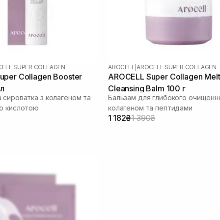
ELL SUPER COLLAGEN
AROCELL
|
AROCELL SUPER COLLAGEN
per Collagen Booster
AROCELL Super Collagen Melt
мл
Cleansing Balm 100 г
 сироватка з колагеном та
Бальзам для глибокого очищенн
ю кислотою
колагеном та пептидами
1 182₴
1 390₴