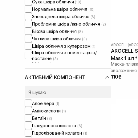
Суха шкіра обличчя
(10)
Нормальна шкіра обличчя
(10)
Зневоднена шкіра обличчя
(6)
Проблемна шкіра /акне обличчя
(2)
Вікова шкіра обличчя
(8)
Чутлива шкіра обличчя
(3)
AROCELL
|
AROC
Шкіра обличчя з куперозом
(1)
AROCELL Su
Шкіра обличчя з пігментацією/
Mask 1 шт* 
постакне
(3)
Маска-плівк
Шкіра обличчя з розширеними
порами
зволоження 
(2)
Шкіра обличчя з порушеним
110₴
АКТИВНИЙ КОМПОНЕНТ
барʼєром
(5)
Шкіра обличчя з порушеним
мікробіомом
(4)
Алое вера
(1)
Амінокислоти
(1)
Бетаїн
(3)
Гіалуронова кислота
(6)
Гідролізований колаген
(1)