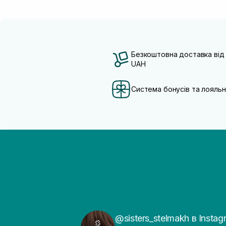
Безкоштовна доставка від
UAH
Система бонусів та лояльн
@sisters_stelmakh в Instag