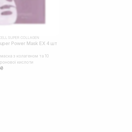
ELL SUPER COLLAGEN
uper Power Mask EX 4 шт
маска з колагеном та 10
уронової кислоти
0₴