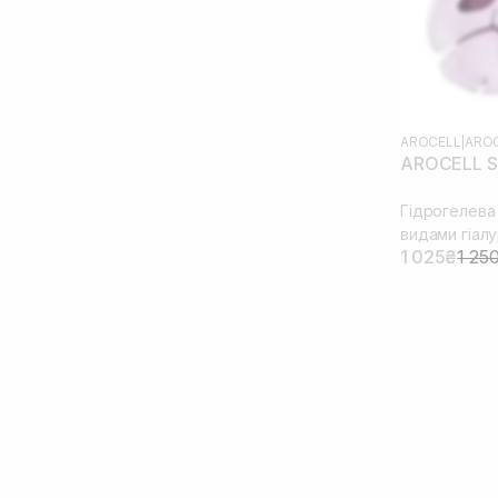
AROCELL
|
AROC
AROCELL S
Гідрогелева 
видами гіал
1 025₴
1 25