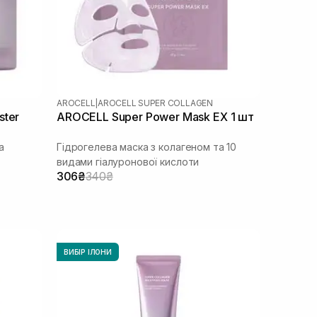
AROCELL
|
AROCELL SUPER COLLAGEN
ster
AROCELL Super Power Mask EX 1 шт
а
Гідрогелева маска з колагеном та 10
видами гіалуронової кислоти
306₴
340₴
ВИБІР ІЛОНИ