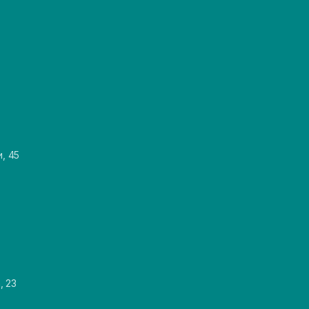
и, 45
, 23