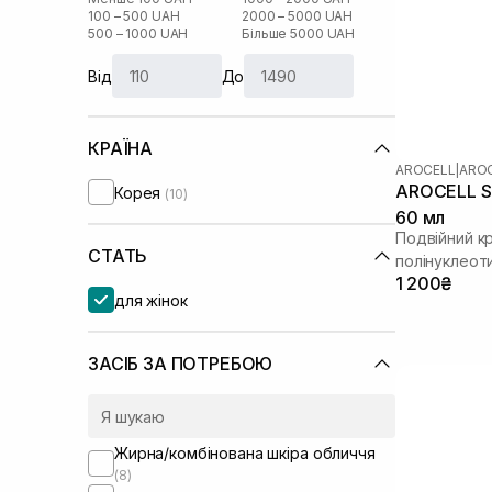
100 – 500 UAH
2000 – 5000 UAH
500 – 1000 UAH
Більше 5000 UAH
Від
До
КРАЇНА
AROCELL
|
AROC
AROCELL Su
Корея
(10)
60 мл
Подвійний к
СТАТЬ
полінуклеот
1 200₴
для жінок
ЗАСІБ ЗА ПОТРЕБОЮ
Жирна/комбінована шкіра обличчя
(8)