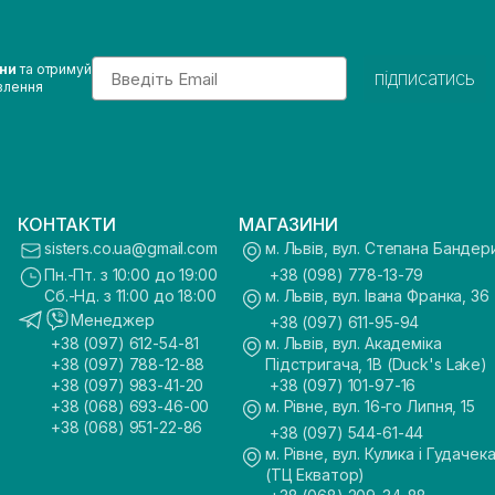
Email
ини
та отримуй
підписатись
влення
КОНТАКТИ
МАГАЗИНИ
sisters.co.ua@gmail.com
м. Львів, вул. Степана Бандер
Пн.-Пт. з 10:00 до 19:00
+38 (098) 778-13-79
Сб.-Нд. з 11:00 до 18:00
м. Львів, вул. Івана Франка, 36
Менеджер
+38 (097) 611-95-94
+38 (097) 612-54-81
м. Львів, вул. Академіка
+38 (097) 788-12-88
Підстригача, 1В (Duck's Lake)
+38 (097) 983-41-20
+38 (097) 101-97-16
+38 (068) 693-46-00
м. Рівне, вул. 16-го Липня, 15
+38 (068) 951-22-86
+38 (097) 544-61-44
м. Рівне, вул. Кулика і Гудачека
(ТЦ Екватор)