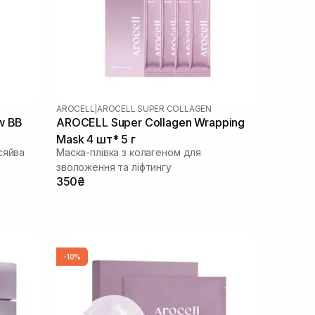
AROCELL
|
AROCELL SUPER COLLAGEN
w BB
AROCELL Super Collagen Wrapping
Mask 4 шт* 5 г
сяйва
Маска-плівка з колагеном для
зволоження та ліфтингу
350₴
-10%