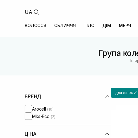
UA
ВОЛОССЯ
ОБЛИЧЧЯ
ТІЛО
ДІМ
МЕРЧ
Група коле
Інт
для жінок
БРЕНД
Arocell
(10)
Mks-Eco
(2)
ЦІНА