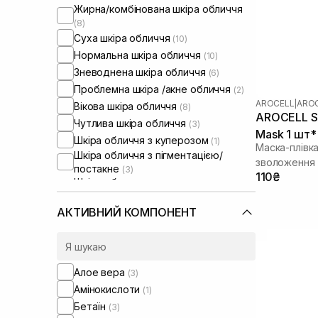
Жирна/комбінована шкіра обличчя
(8)
Суха шкіра обличчя
(10)
Нормальна шкіра обличчя
(10)
Зневоднена шкіра обличчя
(6)
Проблемна шкіра /акне обличчя
(2)
AROCELL
|
AROC
Вікова шкіра обличчя
(8)
AROCELL Su
Чутлива шкіра обличчя
(3)
Mask 1 шт* 
Шкіра обличчя з куперозом
(1)
Маска-плівк
Шкіра обличчя з пігментацією/
зволоження 
постакне
(3)
110₴
Шкіра обличчя з розширеними
порами
(2)
Шкіра обличчя з порушеним
АКТИВНИЙ КОМПОНЕНТ
барʼєром
(5)
Шкіра обличчя з порушеним
мікробіомом
(4)
Сухе волосся
(2)
Алое вера
(3)
Пошкоджене волосся
(2)
Амінокислоти
(1)
Пористе волосся
(2)
Бетаїн
(3)
Тонке волосся
(2)