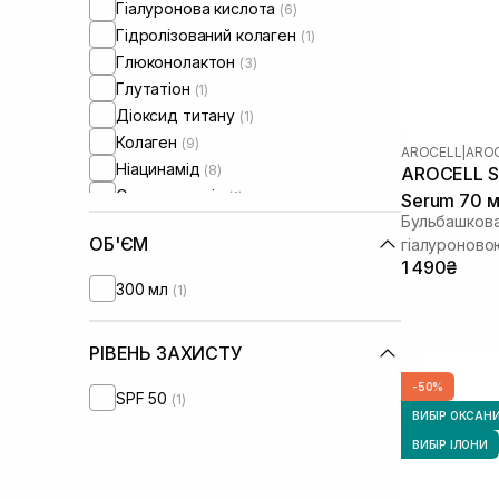
Гіалуронова кислота
(6)
Гідролізований колаген
(1)
Глюконолактон
(3)
Глутатіон
(1)
Діоксид титану
(1)
Колаген
(9)
AROCELL
|
AROC
Ніацинамід
(8)
AROCELL Su
Оливкова олія
(1)
Serum 70 
Бульбашкова
Олія аргани
(2)
ОБ'ЄМ
гіалуроново
Олія жожоба
(1)
1 490₴
Олія лаванди
(1)
300 мл
(1)
Олія насіння конопель
(2)
Олія ши
(2)
РІВЕНЬ ЗАХИСТУ
Пептиди
(6)
Полінуклеотиди
(2)
-50%
SPF 50
(1)
Протеїни пшениці
(2)
ВИБІР ОКСАН
Розмарин
(1)
ВИБІР ІЛОНИ
Сквалан
(1)
Стовбурові клітини
(1)