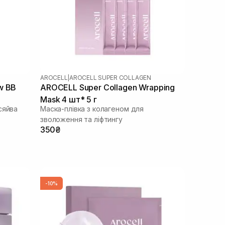
AROCELL
|
AROCELL SUPER COLLAGEN
w BB
AROCELL Super Collagen Wrapping
Mask 4 шт* 5 г
сяйва
Маска-плівка з колагеном для
зволоження та ліфтингу
350₴
-10%