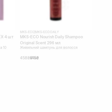
MKS-ECO
|
MKS-ECO DAILY
EX 4 шт
MKS-ECO Nourish Daily Shampoo
Original Scent 296 мл
а 10
Живильний шампунь для волосся
458₴
915₴