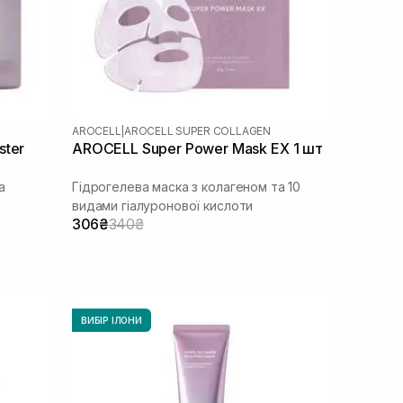
AROCELL
|
AROCELL SUPER COLLAGEN
ster
AROCELL Super Power Mask EX 1 шт
а
Гідрогелева маска з колагеном та 10
видами гіалуронової кислоти
306₴
340₴
ВИБІР ІЛОНИ