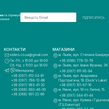
Email
ини
та отримуй
підписатись
влення
КОНТАКТИ
МАГАЗИНИ
sisters.co.ua@gmail.com
м. Львів, вул. Степана Бандер
Пн.-Пт. з 10:00 до 19:00
+38 (098) 778-13-79
Сб.-Нд. з 11:00 до 18:00
м. Львів, вул. Івана Франка, 36
Менеджер
+38 (097) 611-95-94
+38 (097) 612-54-81
м. Львів, вул. Академіка
+38 (097) 788-12-88
Підстригача, 1В (Duck's Lake)
+38 (097) 983-41-20
+38 (097) 101-97-16
+38 (068) 693-46-00
м. Рівне, вул. 16-го Липня, 15
+38 (068) 951-22-86
+38 (097) 544-61-44
м. Рівне, вул. Кулика і Гудачека
(ТЦ Екватор)