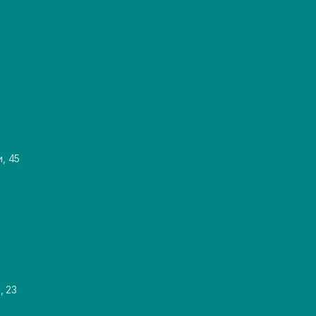
и, 45
, 23