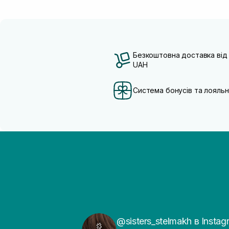
Безкоштовна доставка від
UAH
Система бонусів та лояльн
@sisters_stelmakh в Instag