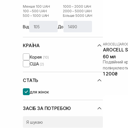
Менше 100 UAH
1000 – 2000 UAH
100 – 500 UAH
2000 – 5000 UAH
500 – 1000 UAH
Більше 5000 UAH
Від
До
AROCELL
|
AROC
КРАЇНА
AROCELL Su
60 мл
Корея
(10)
Подвійний к
США
(2)
полінуклеот
1 200₴
СТАТЬ
для жінок
ЗАСІБ ЗА ПОТРЕБОЮ