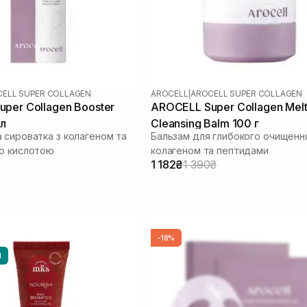
ELL SUPER COLLAGEN
AROCELL
|
AROCELL SUPER COLLAGEN
per Collagen Booster
AROCELL Super Collagen Melt
мл
Cleansing Balm 100 г
 сироватка з колагеном та
Бальзам для глибокого очищенн
ю кислотою
колагеном та пептидами
1 182₴
1 390₴
-18%
И