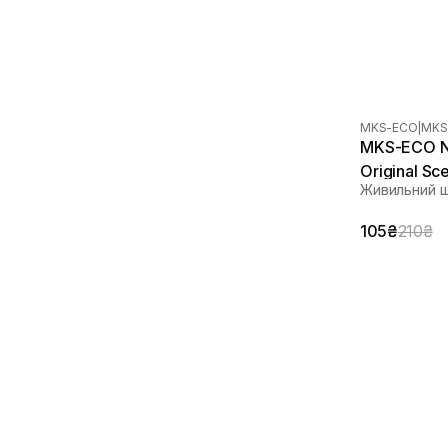
Токоферол
(1)
Фактори росту
(1)
MKS-ECO
|
MKS
MKS-ECO No
Original Sc
Живильний ш
105₴
210₴