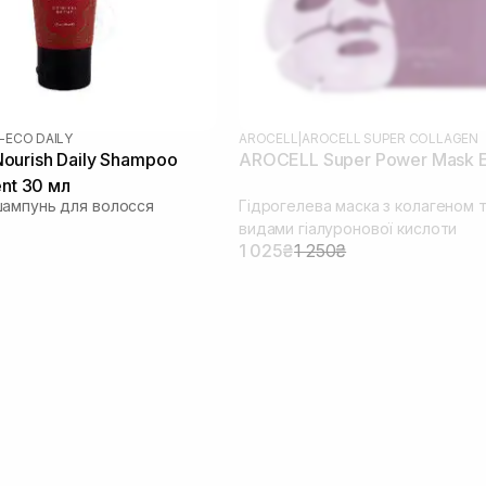
-ECO DAILY
AROCELL
|
AROCELL SUPER COLLAGEN
urish Daily Shampoo
AROCELL Super Power Mask 
ent 30 мл
ампунь для волосся
Гідрогелева маска з колагеном т
видами гіалуронової кислоти
1 025₴
1 250₴