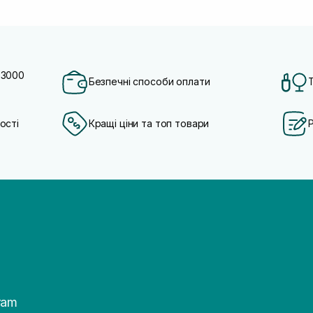
 3000
Безпечні способи оплати
ості
Кращі ціни та топ товари
ram