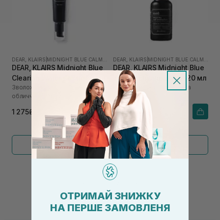
DEAR, KLAIRS
|
MIDNIGHT BLUE CALMING
DEAR, KLAIRS
|
MIDNIGHT BLUE CALMING
DEAR, KLAIRS Midnight Blue
DEAR, KLAIRS Midnight Blue
Clearing Water Cream 50 мл
Youth Activating Drop 20 мл
Зволожуючий крем-гель для
Нічна антивікова сироватка
обличчя
1 275₴
1 355₴
Показати більше
←
1
2
→
ОТРИМАЙ ЗНИЖКУ
НА ПЕРШЕ ЗАМОВЛЕНЯ