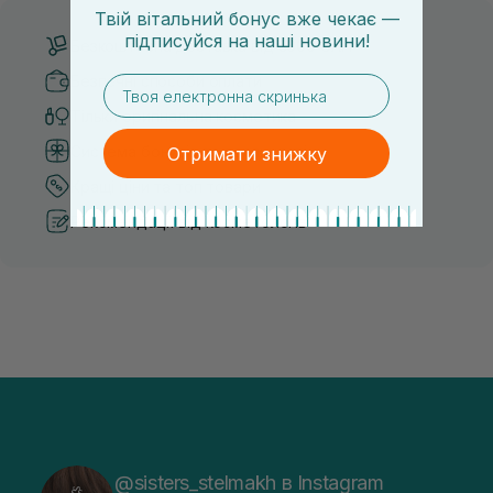
Твій вітальний бонус вже чекає —
підписуйся
на
наші новини!
Безкоштовна доставка від 3000 UAH
Безпечні способи оплати
email
Тільки оригінальна косметика
Система бонусів та лояльності
Отримати знижку
Кращі ціни та топ товари
Рекомендації від косметологів
@sisters_stelmakh в Instagram