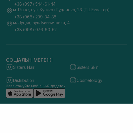
+38 (097) 544-61-44
м. Рівне, вул. Кулика і Гудачека, 23 (ТЦ Екватор)
+38 (068) 209-34-88
м. Луцьк, вул. Винниченка, 4
+38 (098) 076-60-62
СОЦІАЛЬНІ МЕРЕЖІ
Sisters Hair
Sisters Skin
Distribution
Cosmetology
Завантажуйте мобільний додаток
© 2026 sisters.co.ua. Всі права захищено