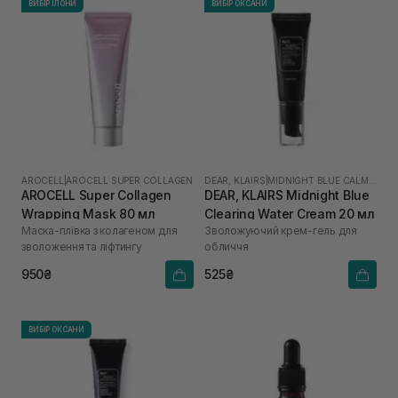
ВИБІР ІЛОНИ
ВИБІР ОКСАНИ
AROCELL
|
AROCELL SUPER COLLAGEN
DEAR, KLAIRS
|
MIDNIGHT BLUE CALMING
AROCELL Super Collagen
DEAR, KLAIRS Midnight Blue
Wrapping Mask 80 мл
Clearing Water Cream 20 мл
Маска-плівка з колагеном для
Зволожуючий крем-гель для
зволоження та ліфтингу
обличчя
950₴
525₴
ВИБІР ОКСАНИ