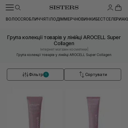
ВОЛОССЯ
ОБЛИЧЧЯ
ТІЛО
ДІМ
МЕРЧ
НОВИНКИ
БЕСТСЕЛЕРИ
АК
Група колекції товарів у лінійці AROCELL Super
Collagen
|
Інтернет магазин косметики
Група колекції товарів у лінійці AROCELL Super Collagen
Фільтр
Сортувати
1