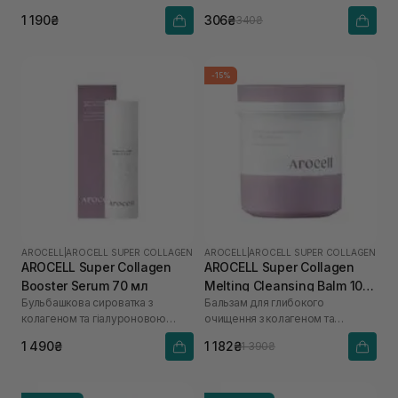
кислоти
1 190₴
306₴
340₴
-15%
AROCELL
|
AROCELL SUPER COLLAGEN
AROCELL
|
AROCELL SUPER COLLAGEN
AROCELL Super Collagen
AROCELL Super Collagen
Booster Serum 70 мл
Melting Cleansing Balm 100
Бульбашкова сироватка з
Бальзам для глибокого
г
колагеном та гіалуроновою
очищення з колагеном та
кислотою
пептидами
1 490₴
1 182₴
1 390₴