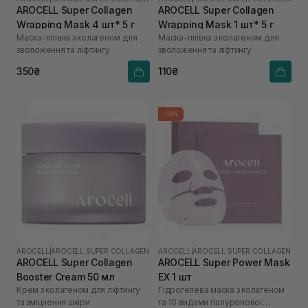
AROCELL Super Collagen
AROCELL Super Collagen
Wrapping Mask 4 шт* 5 г
Wrapping Mask 1 шт* 5 г
Маска-плівка з колагеном для
Маска-плівка з колагеном для
зволоження та ліфтингу
зволоження та ліфтингу
350₴
110₴
-10%
AROCELL
|
AROCELL SUPER COLLAGEN
AROCELL
|
AROCELL SUPER COLLAGEN
AROCELL Super Collagen
AROCELL Super Power Mask
Booster Cream 50 мл
EX 1 шт
Крем з колагеном для ліфтингу
Гідрогелева маска з колагеном
та зміцнення шкіри
та 10 видами гіалуронової