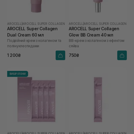
AROCELL
|
AROCELL SUPER COLLAGEN
AROCELL
|
AROCELL SUPER COLLAGEN
AROCELL Super Collagen
AROCELL Super Collagen
Dual Cream 60 мл
Glow BB Cream 40 мл
Подвійний крем з колагеном та
ВВ-крем з колагеном з ефектом
полінуклеотидами
сяйва
1 200₴
750₴
ВИБІР ІЛОНИ
AROCELL
|
AROCELL SUPER COLLAGEN
AROCELL
|
AROCELL SUPER COLLAGEN