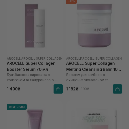
-15%
AROCELL
|
AROCELL SUPER COLLAGEN
AROCELL
|
AROCELL SUPER COLLAGEN
AROCELL Super Collagen
AROCELL Super Collagen
Booster Serum 70 мл
Melting Cleansing Balm 100
Бульбашкова сироватка з
Бальзам для глибокого
г
колагеном та гіалуроновою
очищення з колагеном та
кислотою
пептидами
1 490₴
1 182₴
1 390₴
ВИБІР ІЛОНИ