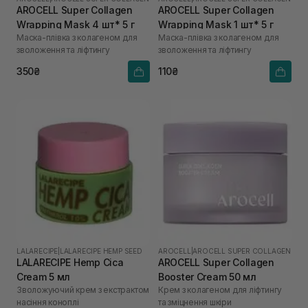
AROCELL Super Collagen
AROCELL Super Collagen
Wrapping Mask 4 шт* 5 г
Wrapping Mask 1 шт* 5 г
Маска-плівка з колагеном для
Маска-плівка з колагеном для
зволоження та ліфтингу
зволоження та ліфтингу
350₴
110₴
LALARECIPE
|
LALARECIPE HEMP SEED
AROCELL
|
AROCELL SUPER COLLAGEN
LALARECIPE Hemp Cica
AROCELL Super Collagen
Cream 5 мл
Booster Cream 50 мл
Зволожуючий крем з екстрактом
Крем з колагеном для ліфтингу
насіння коноплі
та зміцнення шкіри