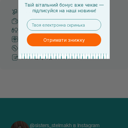
Твій вітальний бонус вже чекає —
підписуйся
на
наші новини!
Безкоштовна доставка від 3000 UAH
Безпечні способи оплати
email
Тільки оригінальна косметика
Система бонусів та лояльності
Отримати знижку
Кращі ціни та топ товари
Рекомендації від косметологів
@sisters_stelmakh в Instagram