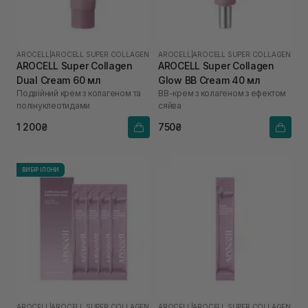
AROCELL
|
AROCELL SUPER COLLAGEN
AROCELL
|
AROCELL SUPER COLLAGEN
AROCELL Super Collagen
AROCELL Super Collagen
Dual Cream 60 мл
Glow BB Cream 40 мл
Подвійний крем з колагеном та
ВВ-крем з колагеном з ефектом
полінуклеотидами
сяйва
1 200₴
750₴
ВИБІР ІЛОНИ
AROCELL
|
AROCELL SUPER COLLAGEN
AROCELL
|
AROCELL SUPER COLLAGEN