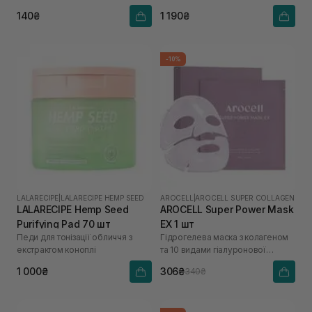
140₴
1 190₴
-10%
LALARECIPE
|
LALARECIPE HEMP SEED
AROCELL
|
AROCELL SUPER COLLAGEN
LALARECIPE Hemp Seed
AROCELL Super Power Mask
Purifying Pad 70 шт
EX 1 шт
Педи для тонізації обличчя з
Гідрогелева маска з колагеном
екстрактом коноплі
та 10 видами гіалуронової
кислоти
1 000₴
306₴
340₴