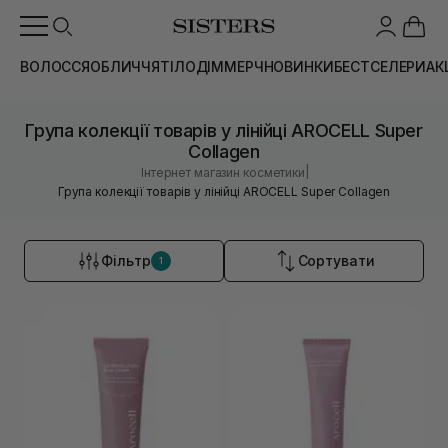
ВОЛОССЯ
ОБЛИЧЧЯ
ТІЛО
ДІМ
МЕРЧ
НОВИНКИ
БЕСТСЕЛЕРИ
АК
Група колекції товарів у лінійці AROCELL Super
Collagen
|
Інтернет магазин косметики
Група колекції товарів у лінійці AROCELL Super Collagen
Фільтр
Сортувати
1