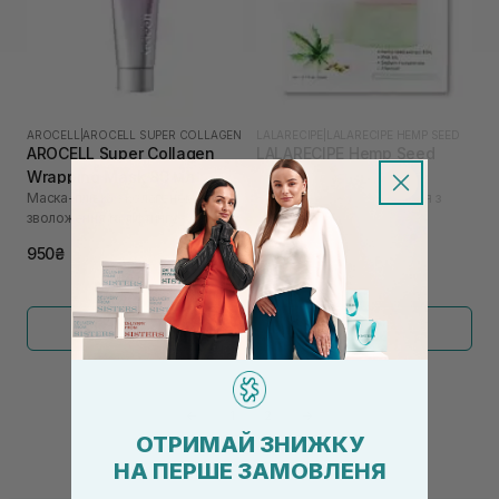
AROCELL
|
AROCELL SUPER COLLAGEN
LALARECIPE
|
LALARECIPE HEMP SEED
AROCELL Super Collagen
LALARECIPE Hemp Seed
Wrapping Mask 80 мл
Purifying Pad 2 шт
Маска-плівка з колагеном для
Педи для тонізації обличчя з
зволоження та ліфтингу
екстрактом коноплі
80₴
950₴
Показати більше
←
1
2
→
ОТРИМАЙ ЗНИЖКУ
НА ПЕРШЕ ЗАМОВЛЕНЯ