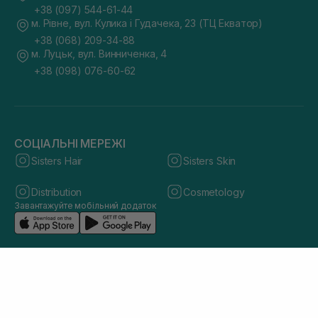
+38 (097) 544-61-44
м. Рівне, вул. Кулика і Гудачека, 23 (ТЦ Екватор)
+38 (068) 209-34-88
м. Луцьк, вул. Винниченка, 4
+38 (098) 076-60-62
СОЦІАЛЬНІ МЕРЕЖІ
Sisters Hair
Sisters Skin
Distribution
Cosmetology
Завантажуйте мобільний додаток
© 2026 sisters.co.ua. Всі права захищено