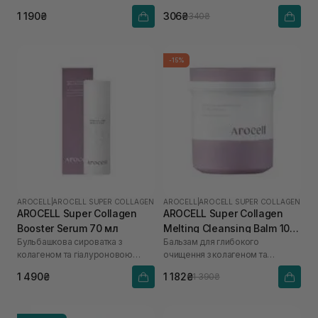
кислоти
1 190₴
306₴
340₴
-15%
AROCELL
|
AROCELL SUPER COLLAGEN
AROCELL
|
AROCELL SUPER COLLAGEN
AROCELL Super Collagen
AROCELL Super Collagen
Booster Serum 70 мл
Melting Cleansing Balm 100
Бульбашкова сироватка з
Бальзам для глибокого
г
колагеном та гіалуроновою
очищення з колагеном та
кислотою
пептидами
1 490₴
1 182₴
1 390₴