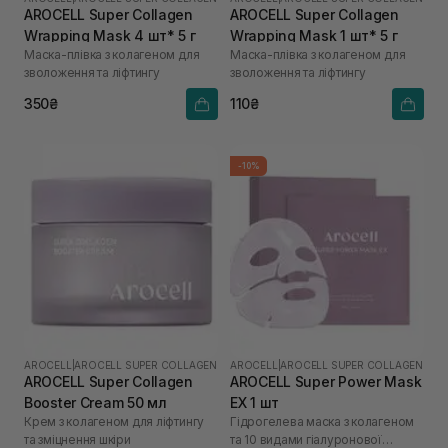
AROCELL Super Collagen
AROCELL Super Collagen
Wrapping Mask 4 шт* 5 г
Wrapping Mask 1 шт* 5 г
Маска-плівка з колагеном для
Маска-плівка з колагеном для
зволоження та ліфтингу
зволоження та ліфтингу
350₴
110₴
-10%
AROCELL
|
AROCELL SUPER COLLAGEN
AROCELL
|
AROCELL SUPER COLLAGEN
AROCELL Super Collagen
AROCELL Super Power Mask
Booster Cream 50 мл
EX 1 шт
Крем з колагеном для ліфтингу
Гідрогелева маска з колагеном
та зміцнення шкіри
та 10 видами гіалуронової