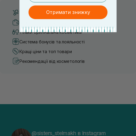
Отримати знижку
Безкоштовна доставка від 3000 UAH
Безпечні способи оплати
Тільки оригінальна косметика
Система бонусів та лояльності
Кращі ціни та топ товари
Рекомендації від косметологів
@sisters_stelmakh в Instagram