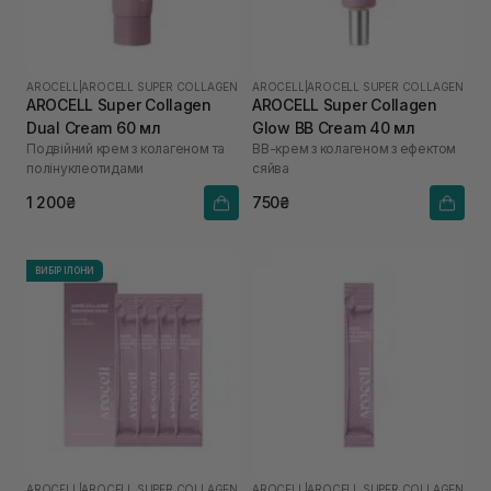
AROCELL
|
AROCELL SUPER COLLAGEN
AROCELL
|
AROCELL SUPER COLLAGEN
AROCELL Super Collagen
AROCELL Super Collagen
Dual Cream 60 мл
Glow BB Cream 40 мл
Подвійний крем з колагеном та
ВВ-крем з колагеном з ефектом
полінуклеотидами
сяйва
1 200₴
750₴
ВИБІР ІЛОНИ
AROCELL
|
AROCELL SUPER COLLAGEN
AROCELL
|
AROCELL SUPER COLLAGEN