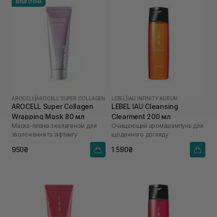
ВИБІР ІЛОНИ
AROCELL
|
AROCELL SUPER COLLAGEN
LEBEL
|
IAU INFINITY AURUM
AROCELL Super Collagen
LEBEL IAU Cleansing
Wrapping Mask 80 мл
Clearment 200 мл
Маска-плівка з колагеном для
Очищающий аромашампунь для
зволоження та ліфтингу
щоденного догляду
950₴
1 590₴