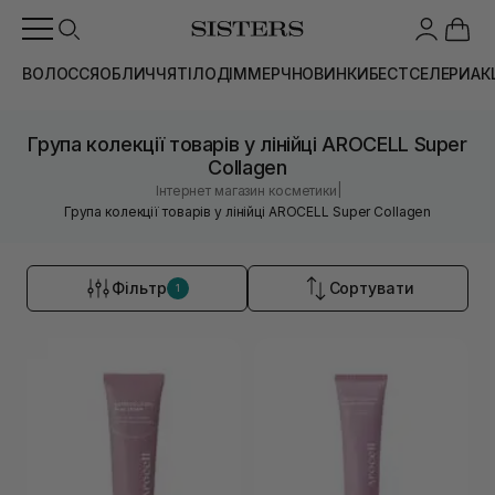
ВОЛОССЯ
ОБЛИЧЧЯ
ТІЛО
ДІМ
МЕРЧ
НОВИНКИ
БЕСТСЕЛЕРИ
АК
Група колекції товарів у лінійці AROCELL Super
Collagen
|
Інтернет магазин косметики
Група колекції товарів у лінійці AROCELL Super Collagen
Фільтр
Сортувати
1