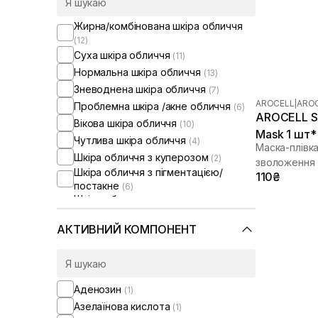
Жирна/комбінована шкіра обличчя
(12)
Суха шкіра обличчя
(11)
Нормальна шкіра обличчя
(13)
Зневоднена шкіра обличчя
(7)
AROCELL
|
AROC
Проблемна шкіра /акне обличчя
(6)
AROCELL Su
Вікова шкіра обличчя
(10)
Mask 1 шт* 
Чутлива шкіра обличчя
(4)
Маска-плівк
Шкіра обличчя з куперозом
(2)
зволоження 
Шкіра обличчя з пігментацією/
110₴
постакне
(6)
Шкіра обличчя з розширеними
порами
(4)
Шкіра обличчя з порушеним
АКТИВНИЙ КОМПОНЕНТ
барʼєром
(6)
Шкіра обличчя з порушеним
мікробіомом
(5)
Аденозин
(1)
Азелаїнова кислота
(1)