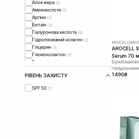
Алое вера
(2)
Амінокислоти
(1)
Аргінін
(1)
Бетаїн
(3)
Гіалуронова кислота
(6)
Гідролізований колаген
(2)
AROCELL
|
AROC
Гліцерин
(1)
AROCELL Su
Глюконолактон
(3)
Serum 70 
Бульбашкова
Глутатіон
(1)
гіалуроново
Діоксид титану
(1)
1 490₴
РІВЕНЬ ЗАХИСТУ
Екстракт камелії
(1)
Екстракт ромашки
(1)
SPF 50
(1)
Колаген
(9)
Молочна кислота
(1)
Ніацинамід
(10)
Оливкова олія
(1)
Олія жожоба
(1)
Олія лаванди
(1)
Олія ши
(2)