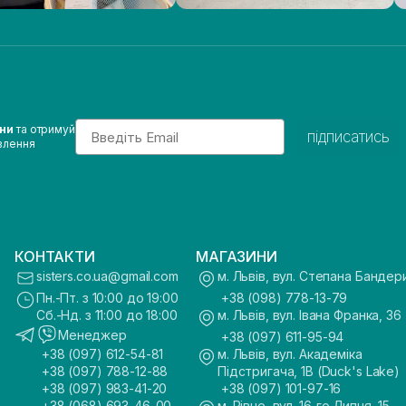
Email
ини
та отримуй
підписатись
влення
КОНТАКТИ
МАГАЗИНИ
sisters.co.ua@gmail.com
м. Львів, вул. Степана Бандер
Пн.-Пт. з 10:00 до 19:00
+38 (098) 778-13-79
Сб.-Нд. з 11:00 до 18:00
м. Львів, вул. Івана Франка, 36
Менеджер
+38 (097) 611-95-94
+38 (097) 612-54-81
м. Львів, вул. Академіка
+38 (097) 788-12-88
Підстригача, 1В (Duck's Lake)
+38 (097) 983-41-20
+38 (097) 101-97-16
+38 (068) 693-46-00
м. Рівне, вул. 16-го Липня, 15