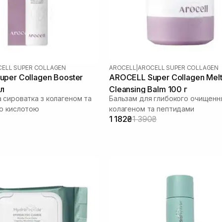
ELL SUPER COLLAGEN
AROCELL
|
AROCELL SUPER COLLAGEN
per Collagen Booster
AROCELL Super Collagen Melt
мл
Cleansing Balm 100 г
 сироватка з колагеном та
Бальзам для глибокого очищенн
ю кислотою
колагеном та пептидами
1 182₴
1 390₴