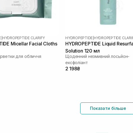
E
|
HYDROPEPTIDE CLARIFY
HYDROPEPTIDE
|
HYDROPEPTIDE CLARI
DE Micellar Facial Cloths
HYDROPEPTIDE Liquid Resurfa
Solution 120 мл
ерветки для обличчя
Щоденний незмивний лосьйон-
ексфоліант
2 198₴
Показати більше