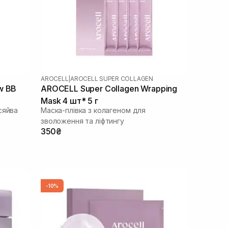
AROCELL
|
AROCELL SUPER COLLAGEN
w BB
AROCELL Super Collagen Wrapping
Mask 4 шт* 5 г
сяйва
Маска-плівка з колагеном для
зволоження та ліфтингу
350₴
-10%