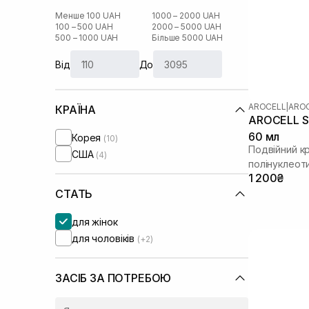
Менше 100 UAH
1000 – 2000 UAH
100 – 500 UAH
2000 – 5000 UAH
500 – 1000 UAH
Більше 5000 UAH
Від
До
AROCELL
|
AROC
КРАЇНА
AROCELL Su
60 мл
Корея
(10)
Подвійний к
США
(4)
полінуклеот
1 200₴
СТАТЬ
для жінок
для чоловіків
(+2)
ЗАСІБ ЗА ПОТРЕБОЮ