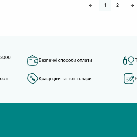
←
1
2
→
 3000
Безпечні способи оплати
ості
Кращі ціни та топ товари