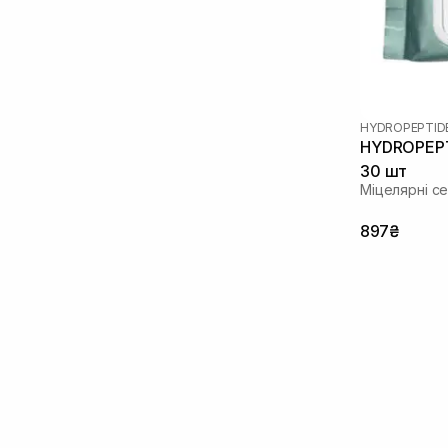
Пептиди
(7)
Полінуклеотиди
(2)
Розмарин
(2)
Саліцилова кислота
(2)
Сквалан
(1)
HYDROPEPTID
Стовбурові клітини
(1)
HYDROPEPTI
Токоферол
(1)
30 шт
Фактори росту
(1)
Міцелярні с
Чайне дерево
(1)
897₴