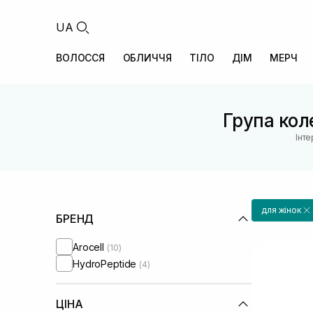
UA
ВОЛОССЯ
ОБЛИЧЧЯ
ТІЛО
ДІМ
МЕРЧ
Група коле
Інт
для жінок
БРЕНД
Arocell
(10)
HydroPeptide
(4)
ЦІНА