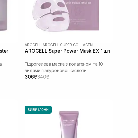
AROCELL
|
AROCELL SUPER COLLAGEN
ster
AROCELL Super Power Mask EX 1 шт
а
Гідрогелева маска з колагеном та 10
видами гіалуронової кислоти
306₴
340₴
ВИБІР ІЛОНИ