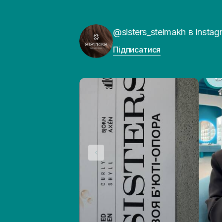
@sisters_stelmakh в Instag
Підписатися