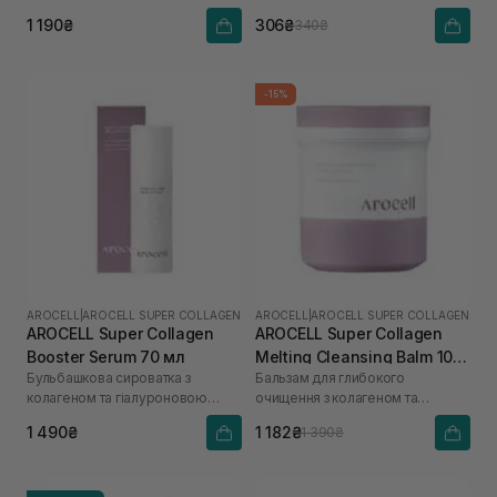
кислоти
1 190₴
306₴
340₴
-15%
AROCELL
|
AROCELL SUPER COLLAGEN
AROCELL
|
AROCELL SUPER COLLAGEN
AROCELL Super Collagen
AROCELL Super Collagen
Booster Serum 70 мл
Melting Cleansing Balm 100
Бульбашкова сироватка з
Бальзам для глибокого
г
колагеном та гіалуроновою
очищення з колагеном та
кислотою
пептидами
1 490₴
1 182₴
1 390₴