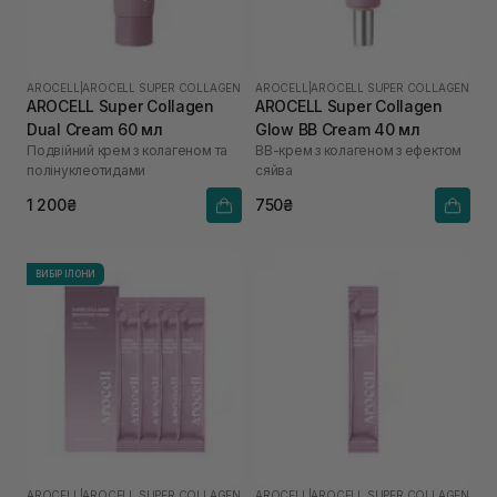
AROCELL
|
AROCELL SUPER COLLAGEN
AROCELL
|
AROCELL SUPER COLLAGEN
AROCELL Super Collagen
AROCELL Super Collagen
Dual Cream 60 мл
Glow BB Cream 40 мл
Подвійний крем з колагеном та
ВВ-крем з колагеном з ефектом
полінуклеотидами
сяйва
1 200₴
750₴
ВИБІР ІЛОНИ
AROCELL
|
AROCELL SUPER COLLAGEN
AROCELL
|
AROCELL SUPER COLLAGEN