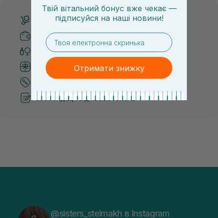
Твій вітальний бонус вже чекає —
підписуйся
на
наші новини!
Безкоштовна доставка від 3000 UAH
Безпечні способи оплати
email
Тільки оригінальна косметика
Система бонусів та лояльності
Отримати знижку
Кращі ціни та топ товари
Рекомендації від косметологів
@sisters_stelmakh в Instagram