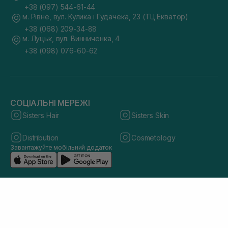
+38 (097) 544-61-44
м. Рівне, вул. Кулика і Гудачека, 23 (ТЦ Екватор)
+38 (068) 209-34-88
м. Луцьк, вул. Винниченка, 4
+38 (098) 076-60-62
СОЦІАЛЬНІ МЕРЕЖІ
Sisters Hair
Sisters Skin
Distribution
Cosmetology
Завантажуйте мобільний додаток
© 2026 sisters.co.ua. Всі права захищено