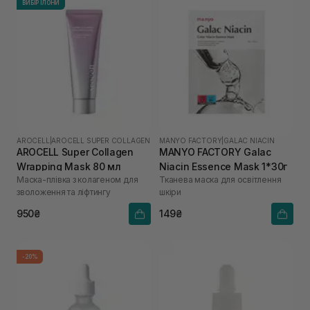
ВИБІР ІЛОНИ
AROCELL
|
AROCELL SUPER COLLAGEN
MANYO FACTORY
|
GALAC NIACIN
AROCELL Super Collagen
MANYO FACTORY Galac
Wrapping Mask 80 мл
Niacin Essence Mask 1*30г
Маска-плівка з колагеном для
Тканева маска для освітлення
зволоження та ліфтингу
шкіри
950₴
149₴
-20%