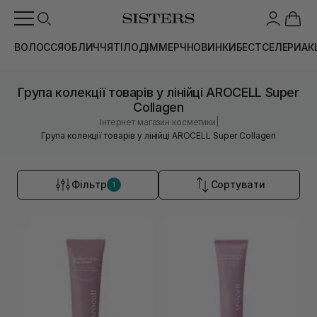
ВОЛОССЯ
ОБЛИЧЧЯ
ТІЛО
ДІМ
МЕРЧ
НОВИНКИ
БЕСТСЕЛЕРИ
АК
Група колекції товарів у лінійці AROCELL Super
Collagen
|
Інтернет магазин косметики
Група колекції товарів у лінійці AROCELL Super Collagen
Фільтр
Сортувати
1