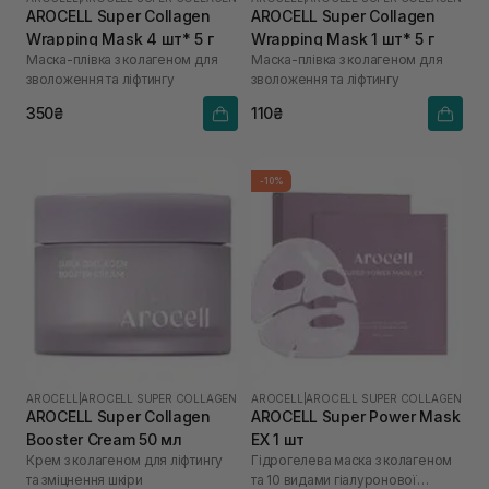
AROCELL Super Collagen
AROCELL Super Collagen
Wrapping Mask 4 шт* 5 г
Wrapping Mask 1 шт* 5 г
Маска-плівка з колагеном для
Маска-плівка з колагеном для
зволоження та ліфтингу
зволоження та ліфтингу
350₴
110₴
-10%
AROCELL
|
AROCELL SUPER COLLAGEN
AROCELL
|
AROCELL SUPER COLLAGEN
AROCELL Super Collagen
AROCELL Super Power Mask
Booster Cream 50 мл
EX 1 шт
Крем з колагеном для ліфтингу
Гідрогелева маска з колагеном
та зміцнення шкіри
та 10 видами гіалуронової