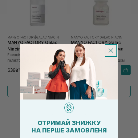
MANYO FACTORY
|
GALAC NIACIN
MANYO FACTORY
|
GALAC NIACIN
MANYO FACTORY Galac
MANYO FACTORY Galac
Niacin 2.0 Essence 30 мл
Niacin 2.0 Essence 12 мл
Есенція посилена з
Есенція посилена з
галактомісісом і ніацинамідом
галактомісісом і ніацинамідом
639₴
399₴
799₴
Показати більше
←
1
2
→
ОТРИМАЙ ЗНИЖКУ
НА ПЕРШЕ ЗАМОВЛЕНЯ