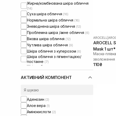
Жирна/комбінована шкіра обличчя
(14)
Суха шкіра обличчя
(16)
Нормальна шкіра обличчя
(16)
Зневоднена шкіра обличчя
(12)
Проблемна шкіра /акне обличчя
(6)
AROCELL
|
AROC
Вікова шкіра обличчя
(12)
AROCELL Su
Чутлива шкіра обличчя
(9)
Mask 1 шт* 
Шкіра обличчя з куперозом
(6)
Маска-плівк
Шкіра обличчя з пігментацією/
зволоження 
постакне
(7)
110₴
Шкіра обличчя з розширеними
порами
(6)
Шкіра обличчя з порушеним
АКТИВНИЙ КОМПОНЕНТ
барʼєром
(10)
Шкіра обличчя з порушеним
мікробіомом
(9)
Зволожуючі сироватки для
Аденозин
(2)
обличчя
(1)
Алое вера
(1)
Амінокислоти
(2)