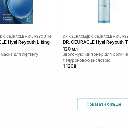
DR. CEURACLE HYAL REYOUTH
DR. CEURACLE
|
DR. CEURACLE HYAL R
E Hyal Reyouth Lifting
DR. CEURACLE Hyal Reyouth T
120 мл
маска для ліфтингу
Зволожуючий тонер для обличчя
гіалуроновою кислотою
1 120₴
Показати більше