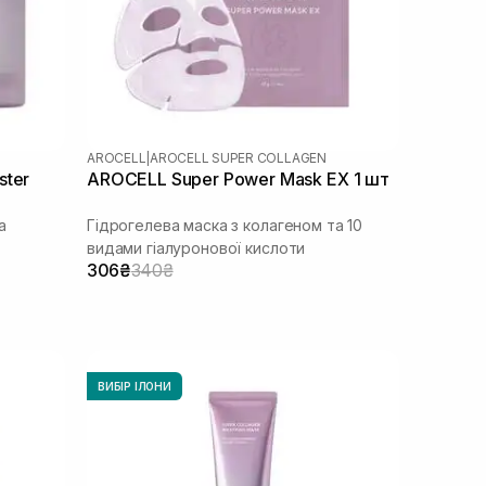
AROCELL
|
AROCELL SUPER COLLAGEN
ster
AROCELL Super Power Mask EX 1 шт
а
Гідрогелева маска з колагеном та 10
видами гіалуронової кислоти
306₴
340₴
ВИБІР ІЛОНИ