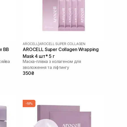
AROCELL
|
AROCELL SUPER COLLAGEN
w BB
AROCELL Super Collagen Wrapping
Mask 4 шт* 5 г
сяйва
Маска-плівка з колагеном для
зволоження та ліфтингу
350₴
-10%