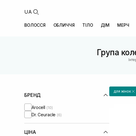
UA
ВОЛОССЯ
ОБЛИЧЧЯ
ТІЛО
ДІМ
МЕРЧ
Група коле
Інт
для жінок
БРЕНД
Arocell
(10)
Dr. Ceuracle
(6)
ЦІНА