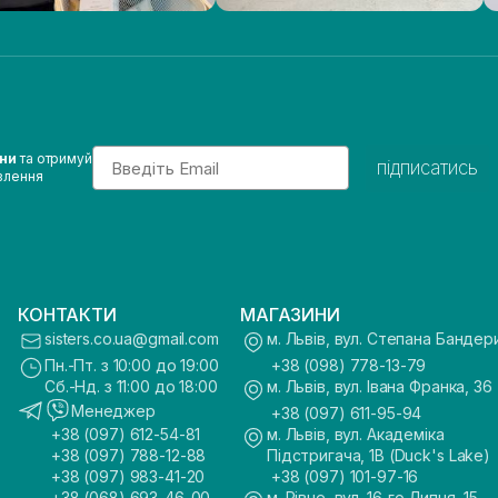
Email
ини
та отримуй
підписатись
влення
КОНТАКТИ
МАГАЗИНИ
sisters.co.ua@gmail.com
м. Львів, вул. Степана Бандер
Пн.-Пт. з 10:00 до 19:00
+38 (098) 778-13-79
Сб.-Нд. з 11:00 до 18:00
м. Львів, вул. Івана Франка, 36
Менеджер
+38 (097) 611-95-94
+38 (097) 612-54-81
м. Львів, вул. Академіка
+38 (097) 788-12-88
Підстригача, 1В (Duck's Lake)
+38 (097) 983-41-20
+38 (097) 101-97-16
+38 (068) 693-46-00
м. Рівне, вул. 16-го Липня, 15