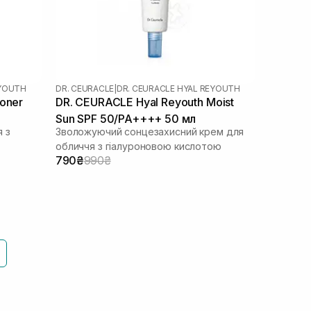
EYOUTH
DR. CEURACLE
|
DR. CEURACLE HYAL REYOUTH
oner
DR. CEURACLE Hyal Reyouth Moist
Sun SPF 50/PA++++ 50 мл
 з
Зволожуючий сонцезахисний крем для
обличчя з гіалуроновою кислотою
790₴
990₴