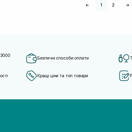
←
1
2
→
 3000
Безпечні способи оплати
ості
Кращі ціни та топ товари