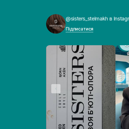
@sisters_stelmakh в Instag
Підписатися