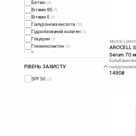
Бетаїн
(4)
Вітамін B5
(1)
Вітамін Е
(2)
Гіалуронова кислота
(12)
Гідролізований колаген
(2)
Гліцерин
(1)
AROCELL
|
AROC
Глюконолактон
(3)
AROCELL Su
Глутатіон
(1)
Serum 70 
Бульбашкова
Діоксид титану
(1)
РІВЕНЬ ЗАХИСТУ
гіалуроново
Екстракт інжиру
(1)
1 490₴
Екстракт ромашки
(1)
SPF 50
(3)
Екстракт центелли азіатської
(3)
Колаген
(9)
Ніацинамід
(13)
Оливкова олія
(1)
Олія жожоба
(1)
Олія лаванди
(1)
Олія макадамії
(1)
Олія ши
(2)