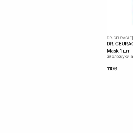
Пантенол
(5)
Пептиди
(6)
Полінуклеотиди
(2)
Розмарин
(1)
Сквалан
(1)
DR. CEURACLE
|
Стовбурові клітини
(1)
DR. CEURACL
Токоферол
(2)
Mask 1 шт
Фактори росту
(1)
Зволожуюча 
110₴