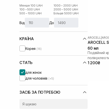
Менше 100 UAH
1000 – 2000 UAH
100 – 500 UAH
2000 – 5000 UAH
500 – 1000 UAH
Більше 5000 UAH
Від
До
AROCELL
|
AROC
КРАЇНА
AROCELL Su
60 мл
Корея
(16)
Подвійний к
полінуклеот
СТАТЬ
1 200₴
для жінок
для чоловіків
(+5)
ЗАСІБ ЗА ПОТРЕБОЮ