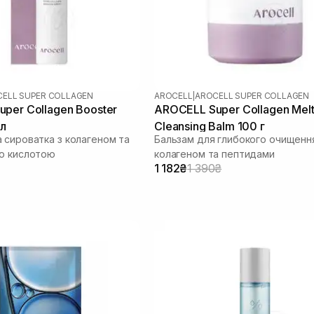
ELL SUPER COLLAGEN
AROCELL
|
AROCELL SUPER COLLAGEN
per Collagen Booster
AROCELL Super Collagen Melt
мл
Cleansing Balm 100 г
 сироватка з колагеном та
Бальзам для глибокого очищенн
ю кислотою
колагеном та пептидами
1 182₴
1 390₴