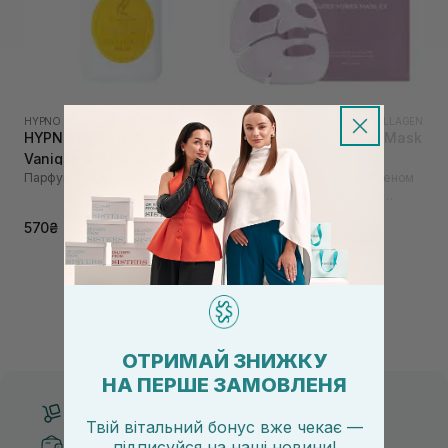
HYPNO CASA
|
DOLCHE VANIGLIA
AROCELL
|
AROCELL SUPER COLLAGEN
HYPNO CASA Dolche
AROCELL Super Power Mask
Vaniglia 100 мл
EX 4 шт
Парфум для прання
Гідрогелева маска з колагеном
та 10 видами гіалуронової
кислоти
1 025₴
1 250₴
570₴
ОТРИМАЙ ЗНИЖКУ
НА ПЕРШЕ ЗАМОВЛЕНЯ
Безкоштовна доставка від 3000 UAH
Твій вітальний бонус вже чекає —
Безпечні способи оплати
підписуйся
на
наші новини!