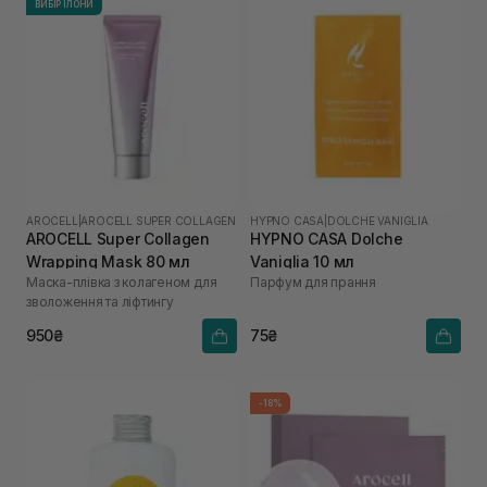
ВИБІР ІЛОНИ
AROCELL
|
AROCELL SUPER COLLAGEN
HYPNO CASA
|
DOLCHE VANIGLIA
AROCELL Super Collagen
HYPNO CASA Dolche
Wrapping Mask 80 мл
Vaniglia 10 мл
Маска-плівка з колагеном для
Парфум для прання
зволоження та ліфтингу
950₴
75₴
-18%