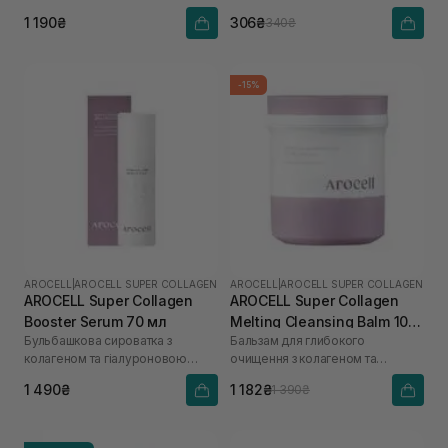
кислоти
1 190₴
306₴
340₴
-15%
AROCELL
|
AROCELL SUPER COLLAGEN
AROCELL
|
AROCELL SUPER COLLAGEN
AROCELL Super Collagen
AROCELL Super Collagen
Booster Serum 70 мл
Melting Cleansing Balm 100
Бульбашкова сироватка з
Бальзам для глибокого
г
колагеном та гіалуроновою
очищення з колагеном та
кислотою
пептидами
1 490₴
1 182₴
1 390₴