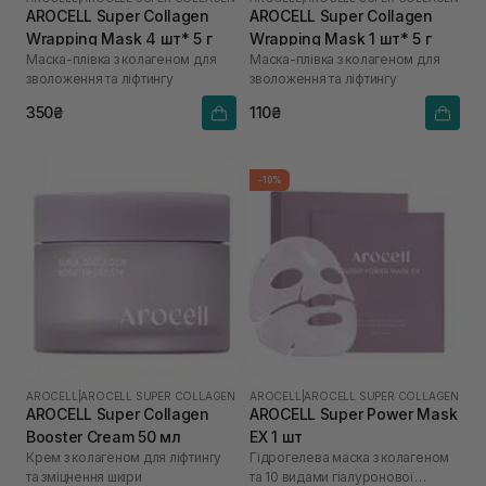
AROCELL Super Collagen
AROCELL Super Collagen
Wrapping Mask 4 шт* 5 г
Wrapping Mask 1 шт* 5 г
Маска-плівка з колагеном для
Маска-плівка з колагеном для
зволоження та ліфтингу
зволоження та ліфтингу
350₴
110₴
-10%
AROCELL
|
AROCELL SUPER COLLAGEN
AROCELL
|
AROCELL SUPER COLLAGEN
AROCELL Super Collagen
AROCELL Super Power Mask
Booster Cream 50 мл
EX 1 шт
Крем з колагеном для ліфтингу
Гідрогелева маска з колагеном
та зміцнення шкіри
та 10 видами гіалуронової