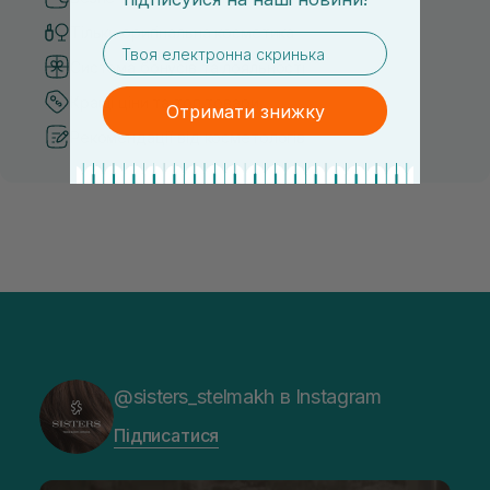
Тільки оригінальна косметика
email
Система бонусів та лояльності
Кращі ціни та топ товари
Отримати знижку
Рекомендації від косметологів
@sisters_stelmakh в Instagram
Підписатися