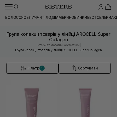
ВОЛОССЯ
ОБЛИЧЧЯ
ТІЛО
ДІМ
МЕРЧ
НОВИНКИ
БЕСТСЕЛЕРИ
АК
Група колекції товарів у лінійці AROCELL Super
Collagen
|
Інтернет магазин косметики
Група колекції товарів у лінійці AROCELL Super Collagen
Фільтр
Сортувати
1