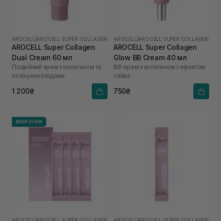
AROCELL
|
AROCELL SUPER COLLAGEN
AROCELL
|
AROCELL SUPER COLLAGEN
AROCELL Super Collagen
AROCELL Super Collagen
Dual Cream 60 мл
Glow BB Cream 40 мл
Подвійний крем з колагеном та
ВВ-крем з колагеном з ефектом
полінуклеотидами
сяйва
1 200₴
750₴
ВИБІР ІЛОНИ
AROCELL
|
AROCELL SUPER COLLAGEN
AROCELL
|
AROCELL SUPER COLLAGEN