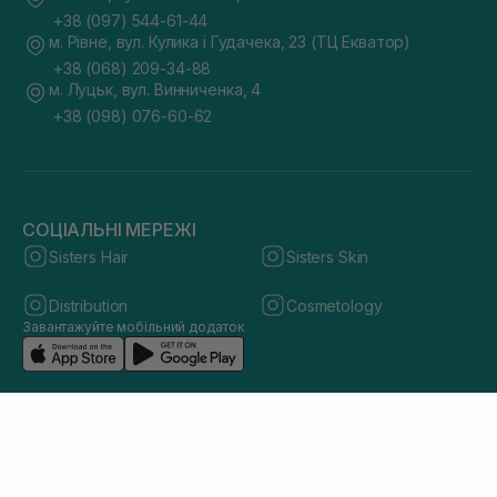
+38 (097) 544-61-44
м. Рівне, вул. Кулика і Гудачека, 23 (ТЦ Екватор)
+38 (068) 209-34-88
м. Луцьк, вул. Винниченка, 4
+38 (098) 076-60-62
СОЦІАЛЬНІ МЕРЕЖІ
Sisters Hair
Sisters Skin
Distribution
Cosmetology
Завантажуйте мобільний додаток
© 2026 sisters.co.ua. Всі права захищено