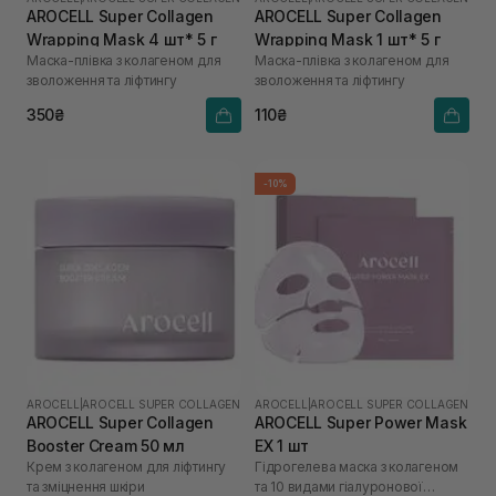
AROCELL Super Collagen
AROCELL Super Collagen
Wrapping Mask 4 шт* 5 г
Wrapping Mask 1 шт* 5 г
Маска-плівка з колагеном для
Маска-плівка з колагеном для
зволоження та ліфтингу
зволоження та ліфтингу
350₴
110₴
-10%
AROCELL
|
AROCELL SUPER COLLAGEN
AROCELL
|
AROCELL SUPER COLLAGEN
AROCELL Super Collagen
AROCELL Super Power Mask
Booster Cream 50 мл
EX 1 шт
Крем з колагеном для ліфтингу
Гідрогелева маска з колагеном
та зміцнення шкіри
та 10 видами гіалуронової