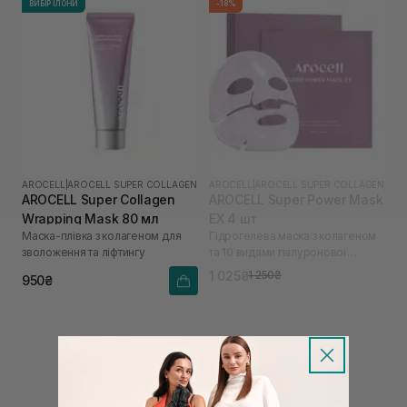
ВИБІР ІЛОНИ
-18%
AROCELL
|
AROCELL SUPER COLLAGEN
AROCELL
|
AROCELL SUPER COLLAGEN
AROCELL Super Collagen
AROCELL Super Power Mask
Wrapping Mask 80 мл
EX 4 шт
Маска-плівка з колагеном для
Гідрогелева маска з колагеном
зволоження та ліфтингу
та 10 видами гіалуронової
кислоти
1 025₴
1 250₴
950₴