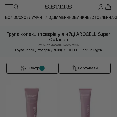
ВОЛОССЯ
ОБЛИЧЧЯ
ТІЛО
ДІМ
МЕРЧ
НОВИНКИ
БЕСТСЕЛЕРИ
АК
Група колекції товарів у лінійці AROCELL Super
Collagen
|
Інтернет магазин косметики
Група колекції товарів у лінійці AROCELL Super Collagen
Фільтр
Сортувати
1