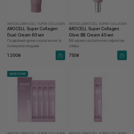
AROCELL
|
AROCELL SUPER COLLAGEN
AROCELL
|
AROCELL SUPER COLLAGEN
AROCELL Super Collagen
AROCELL Super Collagen
Dual Cream 60 мл
Glow BB Cream 40 мл
Подвійний крем з колагеном та
ВВ-крем з колагеном з ефектом
полінуклеотидами
сяйва
1 200₴
750₴
ВИБІР ІЛОНИ
AROCELL
|
AROCELL SUPER COLLAGEN
AROCELL
|
AROCELL SUPER COLLAGEN