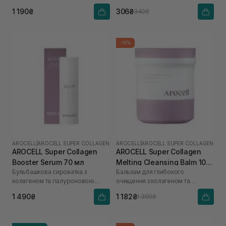
кислоти
1 190₴
306₴
340₴
-15%
AROCELL
|
AROCELL SUPER COLLAGEN
AROCELL
|
AROCELL SUPER COLLAGEN
AROCELL Super Collagen
AROCELL Super Collagen
Booster Serum 70 мл
Melting Cleansing Balm 100
Бульбашкова сироватка з
Бальзам для глибокого
г
колагеном та гіалуроновою
очищення з колагеном та
кислотою
пептидами
1 490₴
1 182₴
1 390₴