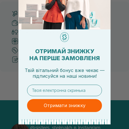
Безкоштовна доставка від 3000 UAH
Безпечні способи оплати
Тільки оригінальна косметика
Система бонусів та лояльності
ОТРИМАЙ ЗНИЖКУ
Кращі ціни та топ товари
НА ПЕРШЕ ЗАМОВЛЕНЯ
Рекомендації від косметологів
Твій вітальний бонус вже чекає —
підписуйся
на
наші новини!
email
Отримати знижку
@sisters_stelmakh в Instagram