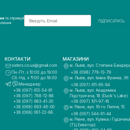
Email
ини
та отримуй
підписатись
влення
КОНТАКТИ
МАГАЗИНИ
sisters.co.ua@gmail.com
м. Львів, вул. Степана Бандер
Пн.-Пт. з 10:00 до 19:00
+38 (098) 778-13-79
Сб.-Нд. з 11:00 до 18:00
м. Львів, вул. Івана Франка, 36
Менеджер
+38 (097) 611-95-94
+38 (097) 612-54-81
м. Львів, вул. Академіка
+38 (097) 788-12-88
Підстригача, 1В (Duck's Lake)
+38 (097) 983-41-20
+38 (097) 101-97-16
+38 (068) 693-46-00
м. Рівне, вул. 16-го Липня, 15
+38 (068) 951-22-86
+38 (097) 544-61-44
м. Рівне, вул. Кулика і Гудачека
(ТЦ Екватор)