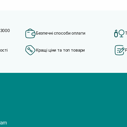
 3000
Безпечні способи оплати
ості
Кращі ціни та топ товари
ram