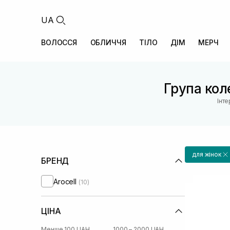
UA
ВОЛОССЯ
ОБЛИЧЧЯ
ТІЛО
ДІМ
МЕРЧ
Група коле
Інт
для жінок
БРЕНД
Arocell
(10)
ЦІНА
Менше 100 UAH
1000 – 2000 UAH