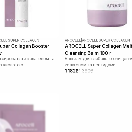
ELL SUPER COLLAGEN
AROCELL
|
AROCELL SUPER COLLAGEN
per Collagen Booster
AROCELL Super Collagen Melt
мл
Cleansing Balm 100 г
 сироватка з колагеном та
Бальзам для глибокого очищенн
ю кислотою
колагеном та пептидами
1 182₴
1 390₴