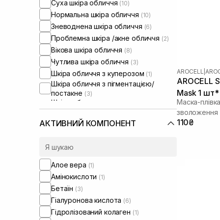
Суха шкіра обличчя
(10)
Нормальна шкіра обличчя
(10)
Зневоднена шкіра обличчя
(6)
Проблемна шкіра /акне обличчя
(2)
Вікова шкіра обличчя
(8)
Чутлива шкіра обличчя
(3)
AROCELL
|
AROC
Шкіра обличчя з куперозом
(1)
AROCELL Su
Шкіра обличчя з пігментацією/
Mask 1 шт* 
постакне
(3)
Маска-плівк
Шкіра обличчя з розширеними
порами
зволоження 
(2)
Шкіра обличчя з порушеним
110₴
АКТИВНИЙ КОМПОНЕНТ
барʼєром
(5)
Шкіра обличчя з порушеним
мікробіомом
(4)
Алое вера
(1)
Амінокислоти
(1)
Бетаїн
(3)
Гіалуронова кислота
(6)
Гідролізований колаген
(1)