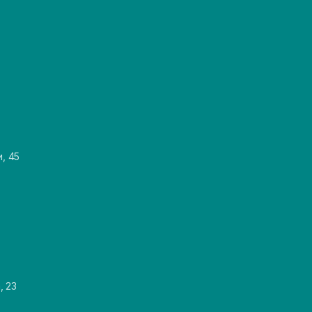
и, 45
, 23