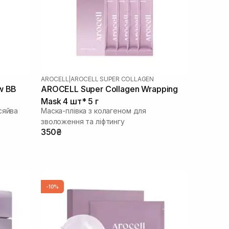
AROCELL
|
AROCELL SUPER COLLAGEN
w BB
AROCELL Super Collagen Wrapping
Mask 4 шт* 5 г
сяйва
Маска-плівка з колагеном для
зволоження та ліфтингу
350₴
-10%