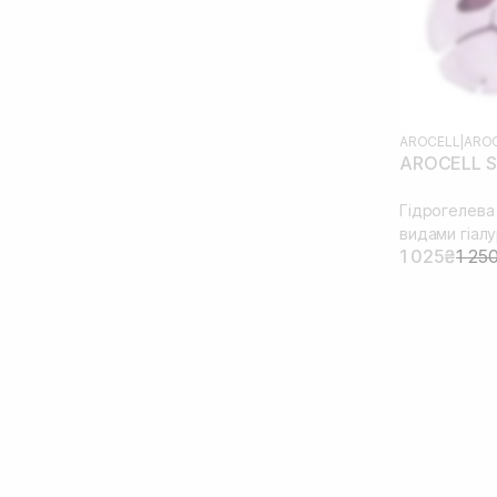
AROCELL
|
AROC
AROCELL S
Гідрогелева 
видами гіал
1 025₴
1 25