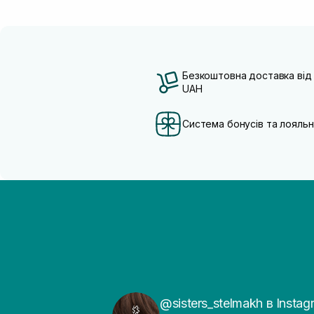
Безкоштовна доставка від
UAH
Система бонусів та лояльн
@sisters_stelmakh в Instag