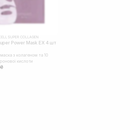
ELL SUPER COLLAGEN
uper Power Mask EX 4 шт
маска з колагеном та 10
уронової кислоти
0₴