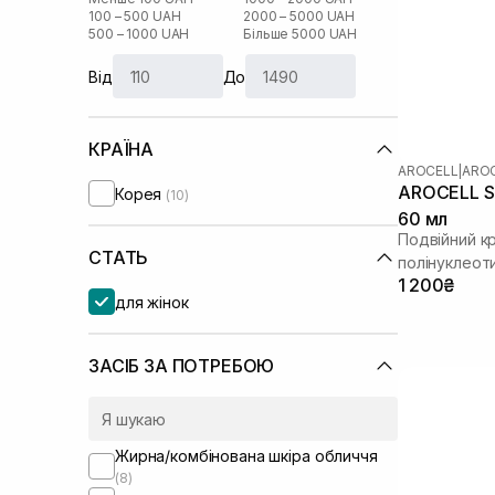
100 – 500 UAH
2000 – 5000 UAH
500 – 1000 UAH
Більше 5000 UAH
Від
До
КРАЇНА
AROCELL
|
AROC
AROCELL Su
Корея
(10)
60 мл
Подвійний к
СТАТЬ
полінуклеот
1 200₴
для жінок
ЗАСІБ ЗА ПОТРЕБОЮ
Жирна/комбінована шкіра обличчя
(8)