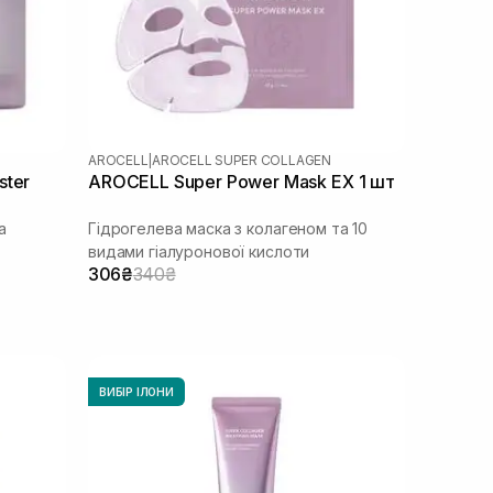
AROCELL
|
AROCELL SUPER COLLAGEN
ster
AROCELL Super Power Mask EX 1 шт
а
Гідрогелева маска з колагеном та 10
видами гіалуронової кислоти
306₴
340₴
ВИБІР ІЛОНИ