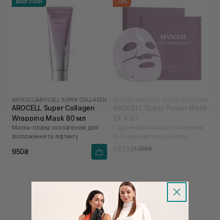
ВИБІР ІЛОНИ
-18%
AROCELL
|
AROCELL SUPER COLLAGEN
AROCELL
|
AROCELL SUPER COLLAGEN
AROCELL Super Collagen
AROCELL Super Power Mask
Wrapping Mask 80 мл
EX 4 шт
Маска-плівка з колагеном для
Гідрогелева маска з колагеном
зволоження та ліфтингу
та 10 видами гіалуронової
кислоти
1 025₴
1 250₴
950₴