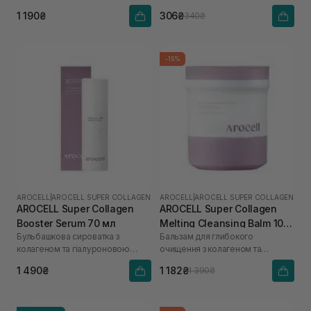
кислоти
1 190₴
306₴
340₴
-15%
AROCELL
|
AROCELL SUPER COLLAGEN
AROCELL
|
AROCELL SUPER COLLAGEN
AROCELL Super Collagen
AROCELL Super Collagen
Booster Serum 70 мл
Melting Cleansing Balm 100
Бульбашкова сироватка з
Бальзам для глибокого
г
колагеном та гіалуроновою
очищення з колагеном та
кислотою
пептидами
1 490₴
1 182₴
1 390₴