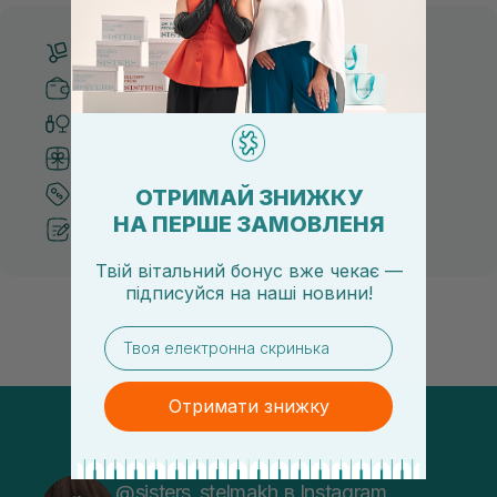
Безкоштовна доставка від 3000 UAH
Безпечні способи оплати
Тільки оригінальна косметика
Система бонусів та лояльності
ОТРИМАЙ ЗНИЖКУ
Кращі ціни та топ товари
НА ПЕРШЕ ЗАМОВЛЕНЯ
Рекомендації від косметологів
Твій вітальний бонус вже чекає —
підписуйся
на
наші новини!
email
Отримати знижку
@sisters_stelmakh в Instagram