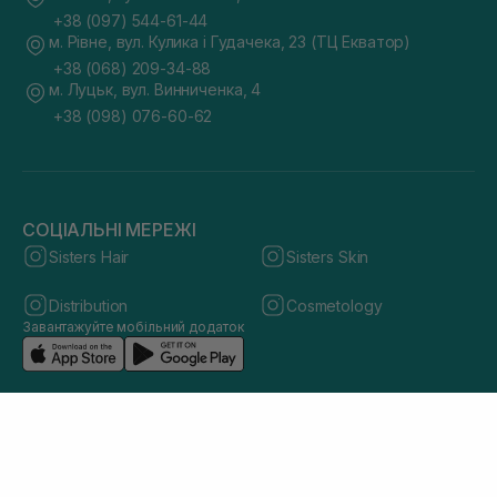
+38 (097) 544-61-44
м. Рівне, вул. Кулика і Гудачека, 23 (ТЦ Екватор)
+38 (068) 209-34-88
м. Луцьк, вул. Винниченка, 4
+38 (098) 076-60-62
СОЦІАЛЬНІ МЕРЕЖІ
Sisters Hair
Sisters Skin
Distribution
Cosmetology
Завантажуйте мобільний додаток
© 2026 sisters.co.ua. Всі права захищено