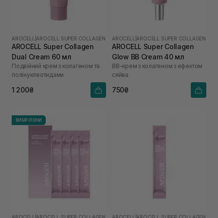
AROCELL
|
AROCELL SUPER COLLAGEN
AROCELL
|
AROCELL SUPER COLLAGEN
AROCELL Super Collagen
AROCELL Super Collagen
Dual Cream 60 мл
Glow BB Cream 40 мл
Подвійний крем з колагеном та
ВВ-крем з колагеном з ефектом
полінуклеотидами
сяйва
1 200₴
750₴
ВИБІР ІЛОНИ
AROCELL
|
AROCELL SUPER COLLAGEN
AROCELL
|
AROCELL SUPER COLLAGEN