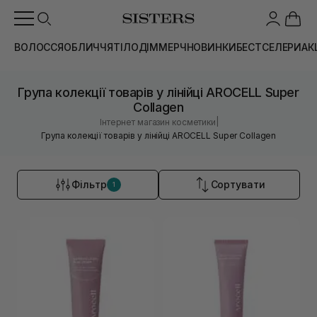
ВОЛОССЯ
ОБЛИЧЧЯ
ТІЛО
ДІМ
МЕРЧ
НОВИНКИ
БЕСТСЕЛЕРИ
АК
Група колекції товарів у лінійці AROCELL Super
Collagen
|
Інтернет магазин косметики
Група колекції товарів у лінійці AROCELL Super Collagen
Фільтр
Сортувати
1