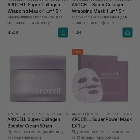
AROCELL Super Collagen
AROCELL Super Collagen
Wrapping Mask 4 шт* 5 г
Wrapping Mask 1 шт* 5 г
Маска-плівка з колагеном для
Маска-плівка з колагеном для
зволоження та ліфтингу
зволоження та ліфтингу
350₴
110₴
-10%
AROCELL
|
AROCELL SUPER COLLAGEN
AROCELL
|
AROCELL SUPER COLLAGEN
AROCELL Super Collagen
AROCELL Super Power Mask
Booster Cream 50 мл
EX 1 шт
Крем з колагеном для ліфтингу
Гідрогелева маска з колагеном
та зміцнення шкіри
та 10 видами гіалуронової