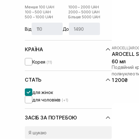
Менше 100 UAH
1000 – 2000 UAH
100 – 500 UAH
2000 – 5000 UAH
500 – 1000 UAH
Більше 5000 UAH
Від
До
AROCELL
|
AROC
КРАЇНА
AROCELL Su
60 мл
Корея
(11)
Подвійний к
полінуклеот
СТАТЬ
1 200₴
для жінок
для чоловіків
(+1)
ЗАСІБ ЗА ПОТРЕБОЮ