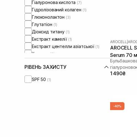
Гіалуронова кислота
(7)
Гідролізований колаген
(1)
Глюконолактон
(3)
Глутатіон
(1)
Діоксид титану
(1)
Екстракт камелії
(1)
AROCELL
|
AROC
Екстракт центелли азіатської
(1)
AROCELL Su
Колаген
(9)
Serum 70 
Бульбашкова
Ніацинамід
(8)
РІВЕНЬ ЗАХИСТУ
гіалуроново
Оливкова олія
(1)
1 490₴
Олія жожоба
(1)
SPF 50
(1)
Олія лаванди
(1)
Олія ши
(2)
Пептиди
(6)
Полінуклеотиди
(2)
-40%
Розмарин
(1)
Сквалан
(1)
Стовбурові клітини
(1)
Токоферол
(1)