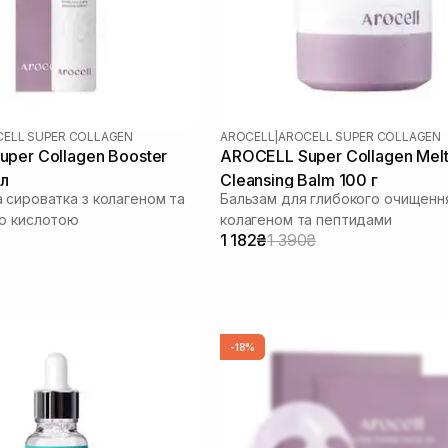
ELL SUPER COLLAGEN
AROCELL
|
AROCELL SUPER COLLAGEN
per Collagen Booster
AROCELL Super Collagen Melt
мл
Cleansing Balm 100 г
 сироватка з колагеном та
Бальзам для глибокого очищенн
ю кислотою
колагеном та пептидами
1 182₴
1 390₴
-18%