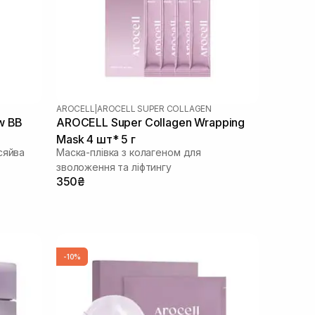
AROCELL
|
AROCELL SUPER COLLAGEN
w BB
AROCELL Super Collagen Wrapping
Mask 4 шт* 5 г
сяйва
Маска-плівка з колагеном для
зволоження та ліфтингу
350₴
-10%