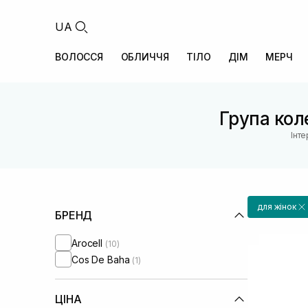
UA
ВОЛОССЯ
ОБЛИЧЧЯ
ТІЛО
ДІМ
МЕРЧ
Група коле
Інт
для жінок
БРЕНД
Arocell
(10)
Cos De Baha
(1)
ЦІНА