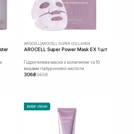
AROCELL
|
AROCELL SUPER COLLAGEN
ster
AROCELL Super Power Mask EX 1 шт
а
Гідрогелева маска з колагеном та 10
видами гіалуронової кислоти
306₴
340₴
ВИБІР ІЛОНИ