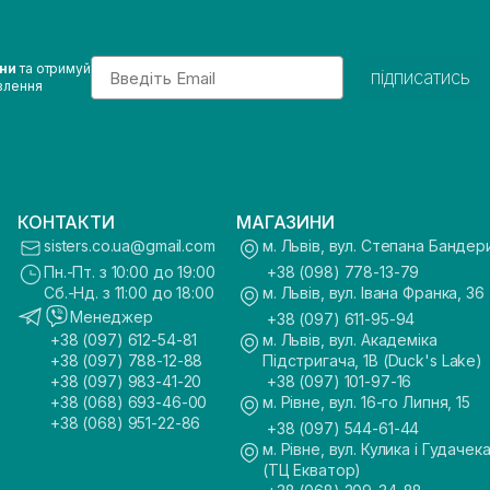
Email
ини
та отримуй
підписатись
влення
КОНТАКТИ
МАГАЗИНИ
sisters.co.ua@gmail.com
м. Львів, вул. Степана Бандер
Пн.-Пт. з 10:00 до 19:00
+38 (098) 778-13-79
Сб.-Нд. з 11:00 до 18:00
м. Львів, вул. Івана Франка, 36
Менеджер
+38 (097) 611-95-94
+38 (097) 612-54-81
м. Львів, вул. Академіка
+38 (097) 788-12-88
Підстригача, 1В (Duck's Lake)
+38 (097) 983-41-20
+38 (097) 101-97-16
+38 (068) 693-46-00
м. Рівне, вул. 16-го Липня, 15
+38 (068) 951-22-86
+38 (097) 544-61-44
м. Рівне, вул. Кулика і Гудачека
(ТЦ Екватор)