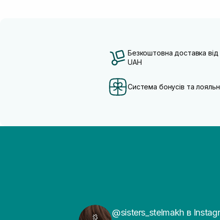
Безкоштовна доставка від
UAH
Система бонусів та лояльн
@sisters_stelmakh в Instag