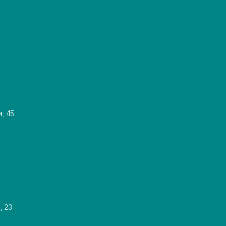
и, 45
, 23