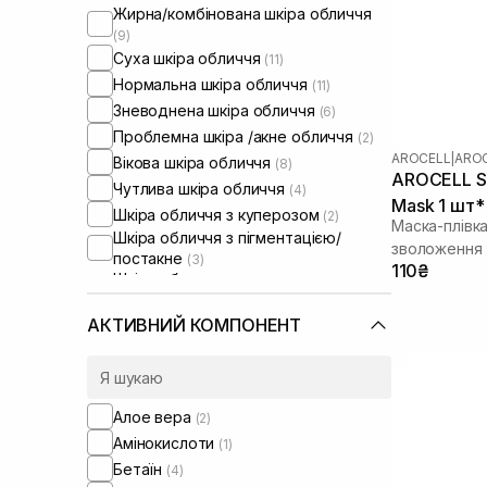
Жирна/комбінована шкіра обличчя
(9)
Суха шкіра обличчя
(11)
Нормальна шкіра обличчя
(11)
Зневоднена шкіра обличчя
(6)
Проблемна шкіра /акне обличчя
(2)
AROCELL
|
AROC
Вікова шкіра обличчя
(8)
AROCELL Su
Чутлива шкіра обличчя
(4)
Mask 1 шт* 
Шкіра обличчя з куперозом
(2)
Маска-плівк
Шкіра обличчя з пігментацією/
зволоження 
постакне
(3)
110₴
Шкіра обличчя з розширеними
порами
(2)
Шкіра обличчя з порушеним
АКТИВНИЙ КОМПОНЕНТ
барʼєром
(5)
Шкіра обличчя з порушеним
мікробіомом
(4)
Алое вера
(2)
Амінокислоти
(1)
Бетаїн
(4)