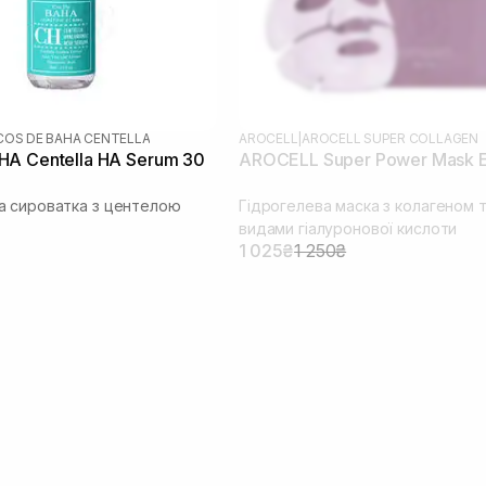
COS DE BAHA CENTELLA
AROCELL
|
AROCELL SUPER COLLAGEN
A Centella HA Serum 30
AROCELL Super Power Mask 
 сироватка з центелою
Гідрогелева маска з колагеном т
видами гіалуронової кислоти
1 025₴
1 250₴