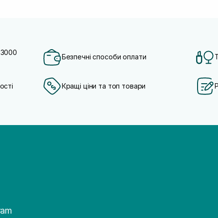
 3000
Безпечні способи оплати
ості
Кращі ціни та топ товари
ram