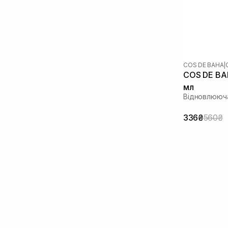
Фактори росту
(1)
COS DE BAHA
|
COS DE BAH
мл
Відновлююча
336₴
560₴