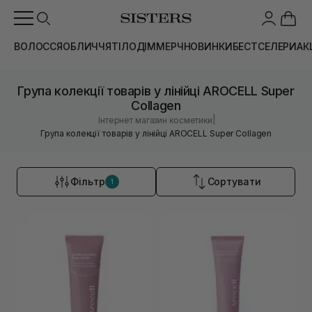
ВОЛОССЯ
ОБЛИЧЧЯ
ТІЛО
ДІМ
МЕРЧ
НОВИНКИ
БЕСТСЕЛЕРИ
АК
Група колекції товарів у лінійці AROCELL Super
Collagen
|
Інтернет магазин косметики
Група колекції товарів у лінійці AROCELL Super Collagen
Фільтр
Сортувати
1