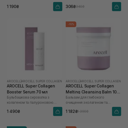
кислоти
1 190₴
306₴
340₴
-15%
AROCELL
|
AROCELL SUPER COLLAGEN
AROCELL
|
AROCELL SUPER COLLAGEN
AROCELL Super Collagen
AROCELL Super Collagen
Booster Serum 70 мл
Melting Cleansing Balm 100
Бульбашкова сироватка з
Бальзам для глибокого
г
колагеном та гіалуроновою
очищення з колагеном та
кислотою
пептидами
1 490₴
1 182₴
1 390₴