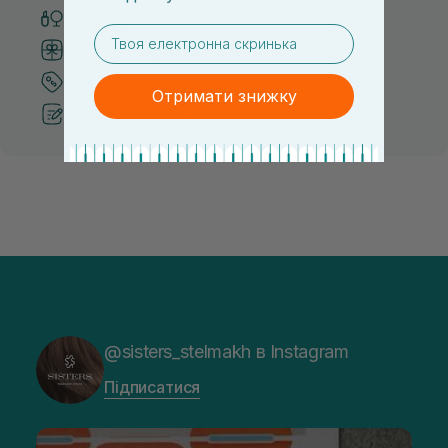
Тільки оригінальна косметика
email
Система бонусів та лояльності
Кращі ціни та топ товари
Отримати знижку
Рекомендації від косметологів
@sisters_stelmakh в Instagram
Підписатися