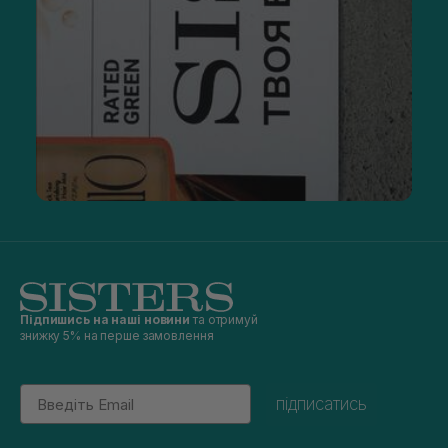
Підпишись на наші новини
та отримуй
знижку 5% на перше замовлення
Email
підписатись