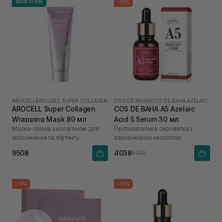
ВИБІР ІЛОНИ
-30%
AROCELL
|
AROCELL SUPER COLLAGEN
COS DE BAHA
|
COS DE BAHA AZELAIC
AROCELL Super Collagen
COS DE BAHA A5 Azelaic
Wrapping Mask 80 мл
Acid 5 Serum 30 мл
Маска-плівка з колагеном для
Протизапальна сироватка з
зволоження та ліфтингу
азелаїновою кислотою
950₴
403₴
575₴
-18%
-30%