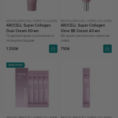
AROCELL
|
AROCELL SUPER COLLAGEN
AROCELL
|
AROCELL SUPER COLLAGEN
AROCELL Super Collagen
AROCELL Super Collagen
Dual Cream 60 мл
Glow BB Cream 40 мл
Подвійний крем з колагеном та
ВВ-крем з колагеном з ефектом
полінуклеотидами
сяйва
1 200₴
750₴
ВИБІР ІЛОНИ
AROCELL
|
AROCELL SUPER COLLAGEN
AROCELL
|
AROCELL SUPER COLLAGEN