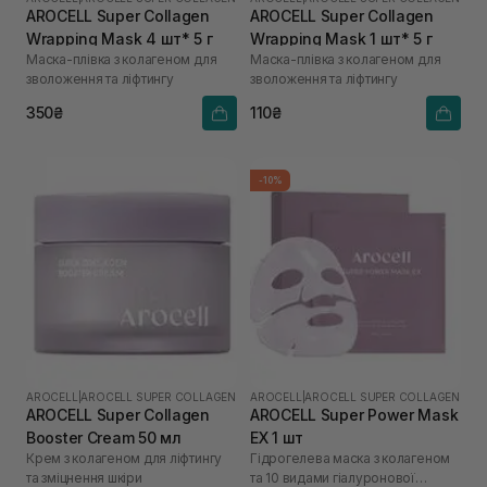
AROCELL Super Collagen
AROCELL Super Collagen
Wrapping Mask 4 шт* 5 г
Wrapping Mask 1 шт* 5 г
Маска-плівка з колагеном для
Маска-плівка з колагеном для
зволоження та ліфтингу
зволоження та ліфтингу
350₴
110₴
-10%
AROCELL
|
AROCELL SUPER COLLAGEN
AROCELL
|
AROCELL SUPER COLLAGEN
AROCELL Super Collagen
AROCELL Super Power Mask
Booster Cream 50 мл
EX 1 шт
Крем з колагеном для ліфтингу
Гідрогелева маска з колагеном
та зміцнення шкіри
та 10 видами гіалуронової