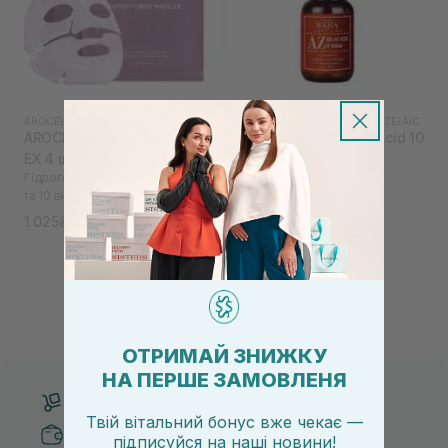
AROCELL
|
AROCELL SUPER COLLAGEN
COS DE BAHA
|
COS DE BAHA AZELAIC
AROCELL Super Power Mask
COS DE BAHA Azelaic Acid 10
EX 4 шт
Serum 30 мл
Гідрогелева маска з колагеном
Сироватка з азелаїновою
та 10 видами гіалуронової
кислотою
кислоти
1 025₴
403₴
1 250₴
575₴
ОТРИМАЙ ЗНИЖКУ
НА ПЕРШЕ ЗАМОВЛЕНЯ
Безкоштовна доставка від 3000 UAH
Твій вітальний бонус вже чекає —
Безпечні способи оплати
підписуйся
на
наші новини!