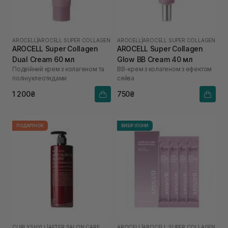
AROCELL
|
AROCELL SUPER COLLAGEN
AROCELL
|
AROCELL SUPER COLLAGEN
AROCELL Super Collagen
AROCELL Super Collagen
Dual Cream 60 мл
Glow BB Cream 40 мл
Подвійний крем з колагеном та
ВВ-крем з колагеном з ефектом
полінуклеотидами
сяйва
1 200₴
750₴
ПОДАРУНОК
ВИБІР ІЛОНИ
CURLYSHYLL
|
AFTER SALON CARE
AROCELL
|
AROCELL SUPER COLLAGEN