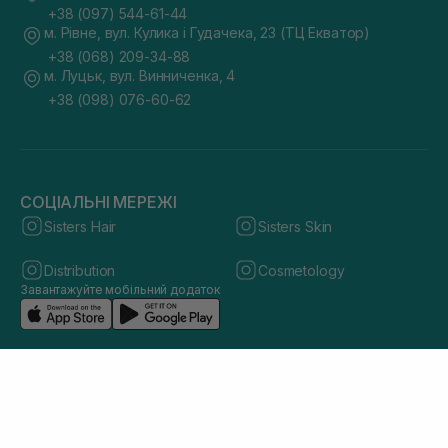
+38 (097) 544-61-44
м. Рівне, вул. Кулика і Гудачека, 23 (ТЦ Екватор)
+38 (068) 209-34-88
м. Луцьк, вул. Винниченка, 4
+38 (098) 076-60-62
СОЦІАЛЬНІ МЕРЕЖІ
Sisters Hair
Sisters Skin
Distribution
Cosmetology
Завантажуйте мобільний додаток
© 2026 sisters.co.ua. Всі права захищено