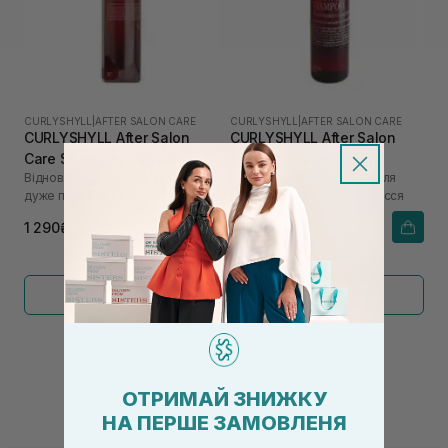
CURLYSHYLL
|
AFTER SALON CARE
CURLYSHYLL
|
AFTER SALON CARE
CURLYSHYLL After Salon
CURLYSHYLL After Salon
Care Shampoo 360 мл
Care Shampoo 50 мл
Відновлюючий шампунь для
Відновлюючий шампунь для
дуже пошкодженого волосся
дуже пошкодженого волосся
1 290₴
415₴
Показати більше
←
1
2
→
ОТРИМАЙ ЗНИЖКУ
НА ПЕРШЕ ЗАМОВЛЕНЯ