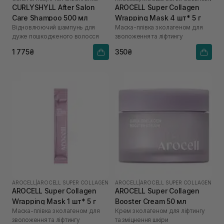
CURLYSHYLL After Salon
AROCELL Super Collagen
Care Shampoo 500 мл
Wrapping Mask 4 шт* 5 г
Відновлюючий шампунь для
Маска-плівка з колагеном для
дуже пошкодженого волосся
зволоження та ліфтингу
1 775₴
350₴
AROCELL
|
AROCELL SUPER COLLAGEN
AROCELL
|
AROCELL SUPER COLLAGEN
AROCELL Super Collagen
AROCELL Super Collagen
Wrapping Mask 1 шт* 5 г
Booster Cream 50 мл
Маска-плівка з колагеном для
Крем з колагеном для ліфтингу
зволоження та ліфтингу
та зміцнення шкіри