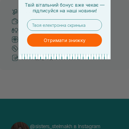
Твій вітальний бонус вже чекає —
підписуйся
на
наші новини!
Безкоштовна доставка від 3000 UAH
Безпечні способи оплати
email
Тільки оригінальна косметика
Система бонусів та лояльності
Отримати знижку
Кращі ціни та топ товари
Рекомендації від косметологів
@sisters_stelmakh в Instagram