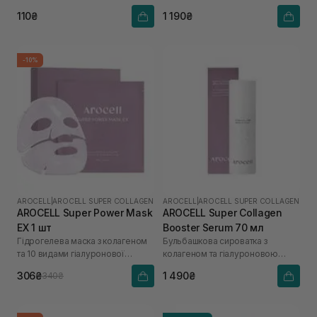
110₴
1 190₴
-10%
AROCELL
|
AROCELL SUPER COLLAGEN
AROCELL
|
AROCELL SUPER COLLAGEN
AROCELL Super Power Mask
AROCELL Super Collagen
EX 1 шт
Booster Serum 70 мл
Гідрогелева маска з колагеном
Бульбашкова сироватка з
та 10 видами гіалуронової
колагеном та гіалуроновою
кислоти
кислотою
306₴
1 490₴
340₴