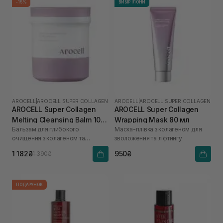
-15%
ВИБІР ІЛОНИ
AROCELL
|
AROCELL SUPER COLLAGEN
AROCELL
|
AROCELL SUPER COLLAGEN
AROCELL Super Collagen
AROCELL Super Collagen
Melting Cleansing Balm 100
Wrapping Mask 80 мл
Бальзам для глибокого
Маска-плівка з колагеном для
г
очищення з колагеном та
зволоження та ліфтингу
пептидами
1 182₴
950₴
1 390₴
ПОДАРУНОК