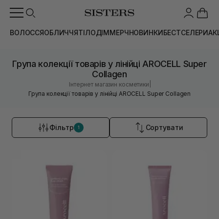
ВОЛОССЯ
ОБЛИЧЧЯ
ТІЛО
ДІМ
МЕРЧ
НОВИНКИ
БЕСТСЕЛЕРИ
АК
Група колекції товарів у лінійці AROCELL Super
Collagen
|
Інтернет магазин косметики
Група колекції товарів у лінійці AROCELL Super Collagen
Фільтр
Сортувати
1