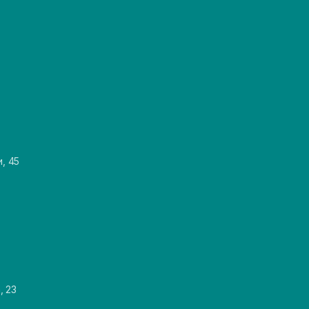
и, 45
, 23