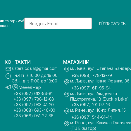
Email
ини
та отримуй
підписатись
влення
КОНТАКТИ
МАГАЗИНИ
sisters.co.ua@gmail.com
м. Львів, вул. Степана Бандер
Пн.-Пт. з 10:00 до 19:00
+38 (098) 778-13-79
Сб.-Нд. з 11:00 до 18:00
м. Львів, вул. Івана Франка, 36
Менеджер
+38 (097) 611-95-94
+38 (097) 612-54-81
м. Львів, вул. Академіка
+38 (097) 788-12-88
Підстригача, 1В (Duck's Lake)
+38 (097) 983-41-20
+38 (097) 101-97-16
+38 (068) 693-46-00
м. Рівне, вул. 16-го Липня, 15
+38 (068) 951-22-86
+38 (097) 544-61-44
м. Рівне, вул. Кулика і Гудачека
(ТЦ Екватор)