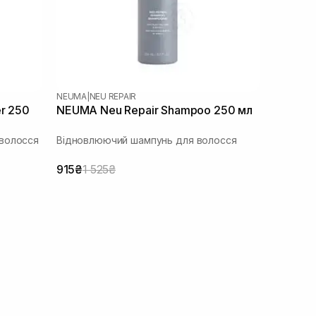
NEUMA
|
NEU REPAIR
r 250
NEUMA Neu Repair Shampoo 250 мл
волосся
Відновлюючий шампунь для волосся
915₴
1 525₴