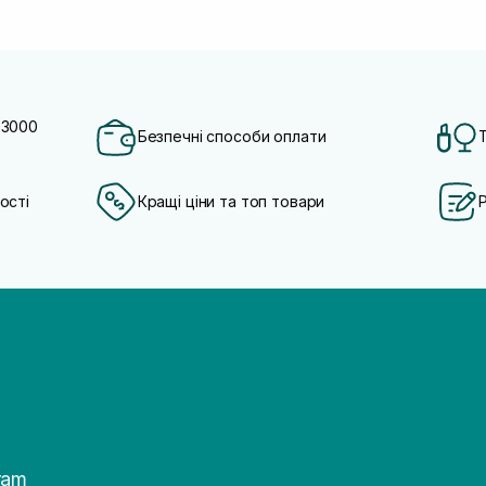
 3000
Безпечні способи оплати
ості
Кращі ціни та топ товари
ram