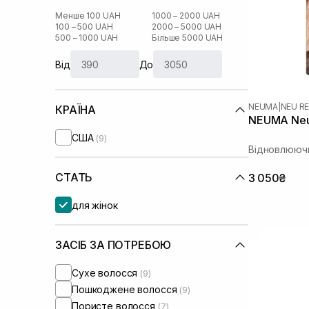
Менше 100 UAH
1000 – 2000 UAH
100 – 500 UAH
2000 – 5000 UAH
500 – 1000 UAH
Більше 5000 UAH
Від
До
NEUMA
|
NEU RE
КРАЇНА
NEUMA Neu
США
(9)
Відновлюючи
СТАТЬ
3 050₴
для жінок
ЗАСІБ ЗА ПОТРЕБОЮ
Сухе волосся
(9)
Пошкоджене волосся
(9)
Пористе волосся
(7)