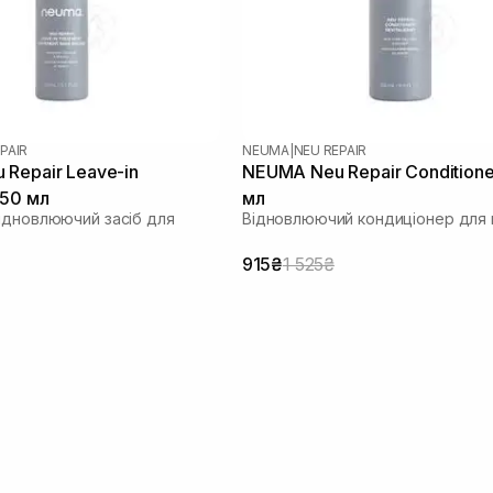
PAIR
NEUMA
|
NEU REPAIR
Repair Leave-in
NEUMA Neu Repair Conditione
150 мл
мл
ідновлюючий засіб для
Відновлюючий кондиціонер для 
915₴
1 525₴