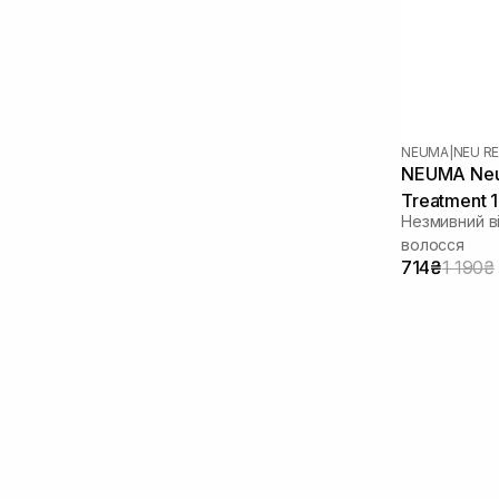
NEUMA
|
NEU RE
NEUMA Neu 
Treatment 
Незмивний в
волосся
714₴
1 190₴