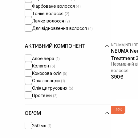
Фарбоване волосся
(4)
Тонке волосся
(2)
Ламке волосся
(2)
Для відновлення волосся
(4)
NEUMA
|
NEU RE
АКТИВНИЙ КОМПОНЕНТ
NEUMA Neu 
Treatment 
Алое вера
(2)
Незмивний в
Колаген
(6)
волосся
Кокосова олія
(5)
390₴
Олія лаванди
(1)
Олія цитрусових
(5)
Протеїни
(2)
-40%
ОБ'ЄМ
250 мл
(1)