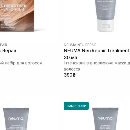
PAIR
NEUMA
|
NEU REPAIR
 Repair
NEUMA Neu Repair Treatment
30 мл
й набір для волосся
Інтенсивна відновлююча маска 
волосся
390₴
ВИБІР ІЛОНИ