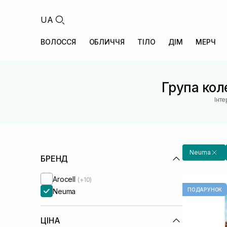
UA
ВОЛОССЯ
ОБЛИЧЧЯ
ТІЛО
ДІМ
МЕРЧ
Група коле
Інт
Neuma
БРЕНД
Arocell
(+10)
ПОДАРУНОК
Neuma
ЦІНА