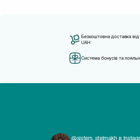
Безкоштовна доставка від
UAH
Система бонусів та лояльн
@sisters_stelmakh в Instag