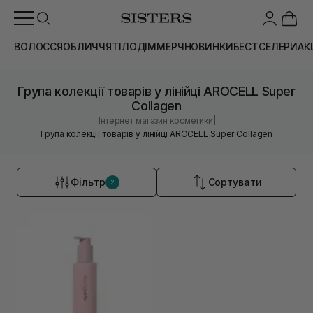
ВОЛОССЯ
ОБЛИЧЧЯ
ТІЛО
ДІМ
МЕРЧ
НОВИНКИ
БЕСТСЕЛЕРИ
АК
Група колекції товарів у лінійці AROCELL Super
Collagen
|
Інтернет магазин косметики
Група колекції товарів у лінійці AROCELL Super Collagen
Фільтр
Сортувати
2