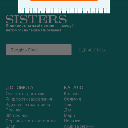
Підпишись на наші новини
та отримуй
знижку 5% на перше замовлення
Email
підписатись
ДОПОМОГА
КАТАЛОГ
Оплата та доставка
Волосся
Як зробити замовлення
Обличчя
Відповіді на запитання
Тіло
Про нас
Дім
ЗМІ про нас
Мерч
Сертифікати та нагороди
Новинки
Блог
Акції та знижки