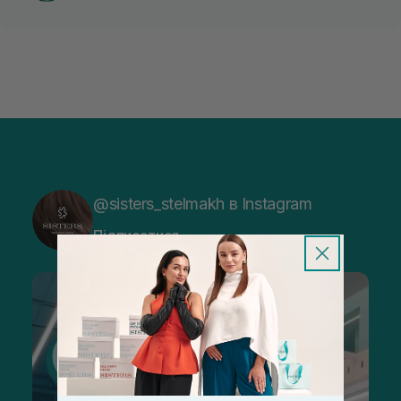
@sisters_stelmakh в Instagram
Підписатися