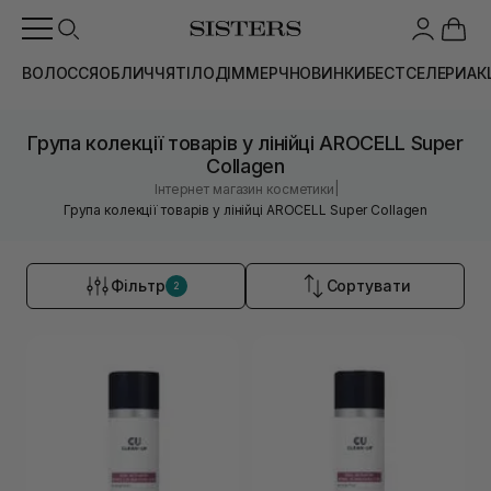
ВОЛОССЯ
ОБЛИЧЧЯ
ТІЛО
ДІМ
МЕРЧ
НОВИНКИ
БЕСТСЕЛЕРИ
АК
Група колекції товарів у лінійці AROCELL Super
Collagen
|
Інтернет магазин косметики
Група колекції товарів у лінійці AROCELL Super Collagen
Фільтр
Сортувати
2