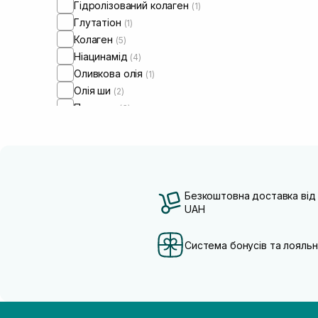
Гідролізований колаген
(1)
Глутатіон
(1)
Колаген
(5)
Ніацинамід
(4)
Оливкова олія
(1)
Олія ши
(2)
Пептиди
(3)
Полінуклеотиди
(1)
Розмарин
(1)
Стовбурові клітини
(1)
Токоферол
(1)
Фактори росту
(1)
Безкоштовна доставка від
UAH
Система бонусів та лояльн