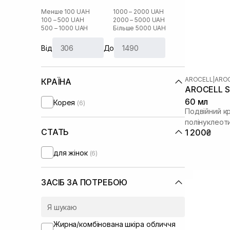
Менше 100 UAH
1000 – 2000 UAH
100 – 500 UAH
2000 – 5000 UAH
500 – 1000 UAH
Більше 5000 UAH
Від
До
AROCELL
|
AROC
КРАЇНА
AROCELL Su
60 мл
Корея
(6)
Подвійний к
полінуклеот
СТАТЬ
1 200₴
для жінок
(6)
ЗАСІБ ЗА ПОТРЕБОЮ
Жирна/комбінована шкіра обличчя