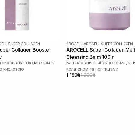
ELL SUPER COLLAGEN
AROCELL
|
AROCELL SUPER COLLAGEN
per Collagen Booster
AROCELL Super Collagen Melt
мл
Cleansing Balm 100 г
 сироватка з колагеном та
Бальзам для глибокого очищенн
ю кислотою
колагеном та пептидами
1 182₴
1 390₴