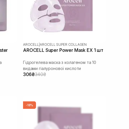
AROCELL
|
AROCELL SUPER COLLAGEN
ster
AROCELL Super Power Mask EX 1 шт
а
Гідрогелева маска з колагеном та 10
видами гіалуронової кислоти
306₴
340₴
-18%