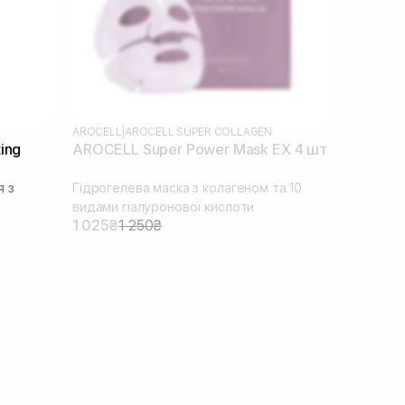
AROCELL
|
AROCELL SUPER COLLAGEN
ing
AROCELL Super Power Mask EX 4 шт
я з
Гідрогелева маска з колагеном та 10
видами гіалуронової кислоти
1 025₴
1 250₴