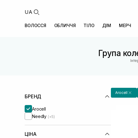
UA
ВОЛОССЯ
ОБЛИЧЧЯ
ТІЛО
ДІМ
МЕРЧ
Група коле
Інт
Arocell
БРЕНД
Arocell
Needly
(+5)
ЦІНА