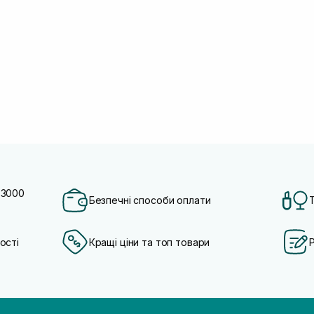
 3000
Безпечні способи оплати
ості
Кращі ціни та топ товари