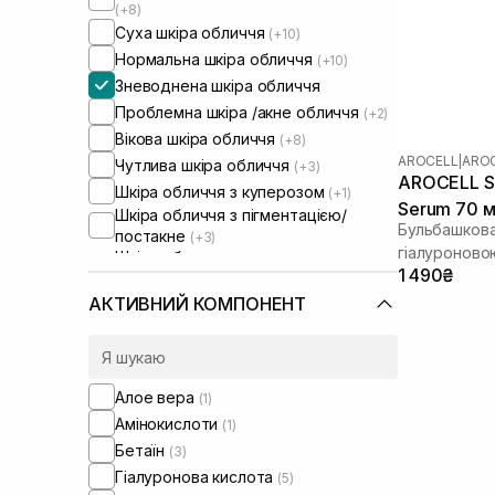
(+8)
Суха шкіра обличчя
(+10)
Нормальна шкіра обличчя
(+10)
Зневоднена шкіра обличчя
Проблемна шкіра /акне обличчя
(+2)
Вікова шкіра обличчя
(+8)
AROCELL
|
AROC
Чутлива шкіра обличчя
(+3)
AROCELL Su
Шкіра обличчя з куперозом
(+1)
Serum 70 
Шкіра обличчя з пігментацією/
Бульбашкова
постакне
(+3)
гіалуроново
Шкіра обличчя з розширеними
1 490₴
порами
(+2)
Шкіра обличчя з порушеним
АКТИВНИЙ КОМПОНЕНТ
барʼєром
(+5)
Шкіра обличчя з порушеним
мікробіомом
(+4)
Алое вера
(1)
Амінокислоти
(1)
Бетаїн
(3)
Гіалуронова кислота
(5)