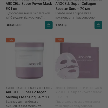
AROCELL Super Power Mask
AROCELL Super Collagen
EX 1 шт
Booster Serum 70 мл
Гідрогелева маска з колагеном
Бульбашкова сироватка з
та 10 видами гіалуронової
колагеном та гіалуроновою
кислоти
кислотою
306₴
1 490₴
340₴
-15%
-18%
AROCELL
|
AROCELL SUPER COLLAGEN
AROCELL
|
AROCELL SUPER COLLAGEN
AROCELL Super Collagen
AROCELL Super Power Mask
Melting Cleansing Balm 100
EX 4 шт
Бальзам для глибокого
Гідрогелева маска з колагеном
г
очищення з колагеном та
та 10 видами гіалуронової