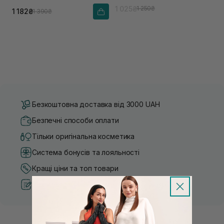
пептидами
кислоти
1 025₴
1 250₴
1 182₴
1 390₴
Безкоштовна доставка від 3000 UAH
Безпечні способи оплати
Тільки оригінальна косметика
Система бонусів та лояльності
Кращі ціни та топ товари
Рекомендації від косметологів