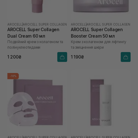
AROCELL
|
AROCELL SUPER COLLAGEN
AROCELL
|
AROCELL SUPER COLLAGEN
AROCELL Super Collagen
AROCELL Super Collagen
Dual Cream 60 мл
Booster Cream 50 мл
Подвійний крем з колагеном та
Крем з колагеном для ліфтингу
полінуклеотидами
та зміцнення шкіри
1 200₴
1 190₴
-10%
AROCELL
|
AROCELL SUPER COLLAGEN
AROCELL
|
AROCELL SUPER COLLAGEN