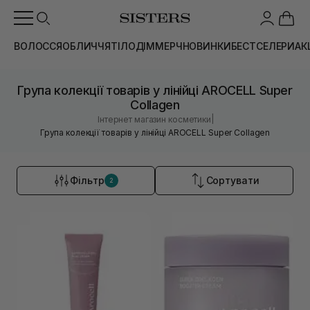
ВОЛОССЯ
ОБЛИЧЧЯ
ТІЛО
ДІМ
МЕРЧ
НОВИНКИ
БЕСТСЕЛЕРИ
АК
Група колекції товарів у лінійці AROCELL Super
Collagen
|
Інтернет магазин косметики
Група колекції товарів у лінійці AROCELL Super Collagen
Фільтр
Сортувати
2