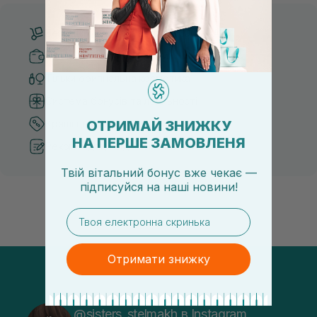
Безкоштовна доставка від 3000 UAH
Безпечні способи оплати
Тільки оригінальна косметика
Система бонусів та лояльності
ОТРИМАЙ ЗНИЖКУ
Кращі ціни та топ товари
НА ПЕРШЕ ЗАМОВЛЕНЯ
Рекомендації від косметологів
Твій вітальний бонус вже чекає —
підписуйся
на
наші новини!
email
Отримати знижку
@sisters_stelmakh в Instagram