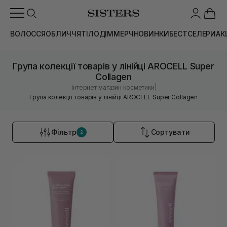
ВОЛОССЯ
ОБЛИЧЧЯ
ТІЛО
ДІМ
МЕРЧ
НОВИНКИ
БЕСТСЕЛЕРИ
АК
Група колекції товарів у лінійці AROCELL Super
Collagen
|
Інтернет магазин косметики
Група колекції товарів у лінійці AROCELL Super Collagen
Фільтр
Сортувати
2