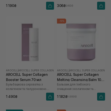
кислоти
1 190₴
306₴
340₴
-15%
AROCELL
|
AROCELL SUPER COLLAGEN
AROCELL
|
AROCELL SUPER COLLAGEN
AROCELL Super Collagen
AROCELL Super Collagen
Booster Serum 70 мл
Melting Cleansing Balm 100
Бульбашкова сироватка з
Бальзам для глибокого
г
колагеном та гіалуроновою
очищення з колагеном та
кислотою
пептидами
1 490₴
1 182₴
1 390₴