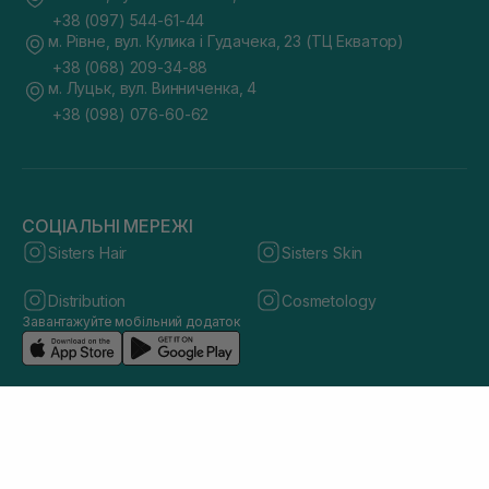
+38 (097) 544-61-44
м. Рівне, вул. Кулика і Гудачека, 23 (ТЦ Екватор)
+38 (068) 209-34-88
м. Луцьк, вул. Винниченка, 4
+38 (098) 076-60-62
СОЦІАЛЬНІ МЕРЕЖІ
Sisters Hair
Sisters Skin
Distribution
Cosmetology
Завантажуйте мобільний додаток
© 2026 sisters.co.ua. Всі права захищено