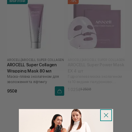
ВИБІР ІЛОНИ
-18%
AROCELL
|
AROCELL SUPER COLLAGEN
AROCELL
|
AROCELL SUPER COLLAGEN
AROCELL Super Collagen
AROCELL Super Power Mask
Wrapping Mask 80 мл
EX 4 шт
Маска-плівка з колагеном для
Гідрогелева маска з колагеном
зволоження та ліфтингу
та 10 видами гіалуронової
кислоти
1 025₴
1 250₴
950₴