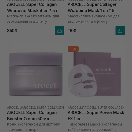
AROCELL Super Collagen
AROCELL Super Collagen
Wrapping Mask 4 шт* 5 г
Wrapping Mask 1 шт* 5 г
Маска-плівка з колагеном для
Маска-плівка з колагеном для
зволоження та ліфтингу
зволоження та ліфтингу
350₴
110₴
-10%
AROCELL
|
AROCELL SUPER COLLAGEN
AROCELL
|
AROCELL SUPER COLLAGEN
AROCELL Super Collagen
AROCELL Super Power Mask
Booster Cream 50 мл
EX 1 шт
Крем з колагеном для ліфтингу
Гідрогелева маска з колагеном
та зміцнення шкіри
та 10 видами гіалуронової