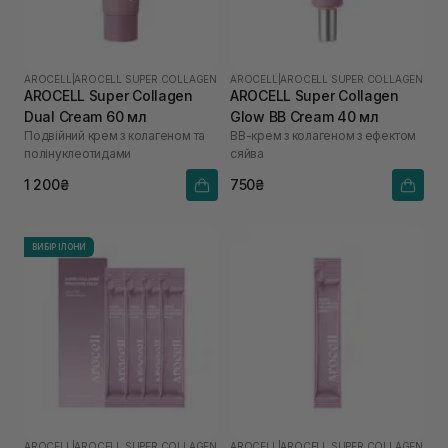
AROCELL
|
AROCELL SUPER COLLAGEN
AROCELL
|
AROCELL SUPER COLLAGEN
AROCELL Super Collagen
AROCELL Super Collagen
Dual Cream 60 мл
Glow BB Cream 40 мл
Подвійний крем з колагеном та
ВВ-крем з колагеном з ефектом
полінуклеотидами
сяйва
1 200₴
750₴
ВИБІР ІЛОНИ
AROCELL
|
AROCELL SUPER COLLAGEN
AROCELL
|
AROCELL SUPER COLLAGEN