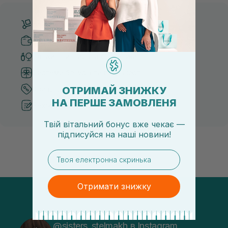
Безкоштовна доставка від 3000 UAH
Безпечні способи оплати
Тільки оригінальна косметика
Система бонусів та лояльності
ОТРИМАЙ ЗНИЖКУ
Кращі ціни та топ товари
НА ПЕРШЕ ЗАМОВЛЕНЯ
Рекомендації від косметологів
Твій вітальний бонус вже чекає —
підписуйся
на
наші новини!
email
Отримати знижку
@sisters_stelmakh в Instagram