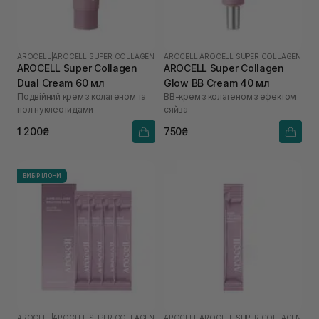
AROCELL
|
AROCELL SUPER COLLAGEN
AROCELL
|
AROCELL SUPER COLLAGEN
AROCELL Super Collagen
AROCELL Super Collagen
Dual Cream 60 мл
Glow BB Cream 40 мл
Подвійний крем з колагеном та
ВВ-крем з колагеном з ефектом
полінуклеотидами
сяйва
1 200₴
750₴
ВИБІР ІЛОНИ
AROCELL
|
AROCELL SUPER COLLAGEN
AROCELL
|
AROCELL SUPER COLLAGEN