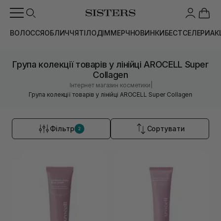
ВОЛОССЯ
ОБЛИЧЧЯ
ТІЛО
ДІМ
МЕРЧ
НОВИНКИ
БЕСТСЕЛЕРИ
АК
Група колекції товарів у лінійці AROCELL Super
Collagen
|
Інтернет магазин косметики
Група колекції товарів у лінійці AROCELL Super Collagen
Фільтр
Сортувати
2