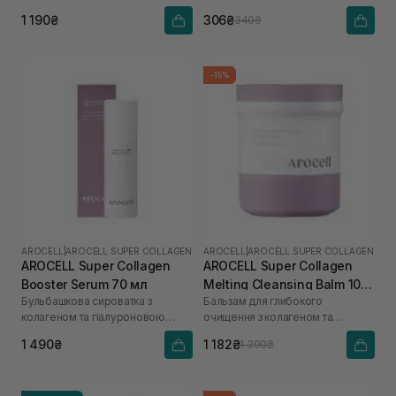
кислоти
1 190₴
306₴
340₴
-15%
AROCELL
|
AROCELL SUPER COLLAGEN
AROCELL
|
AROCELL SUPER COLLAGEN
AROCELL Super Collagen
AROCELL Super Collagen
Booster Serum 70 мл
Melting Cleansing Balm 100
Бульбашкова сироватка з
Бальзам для глибокого
г
колагеном та гіалуроновою
очищення з колагеном та
кислотою
пептидами
1 490₴
1 182₴
1 390₴