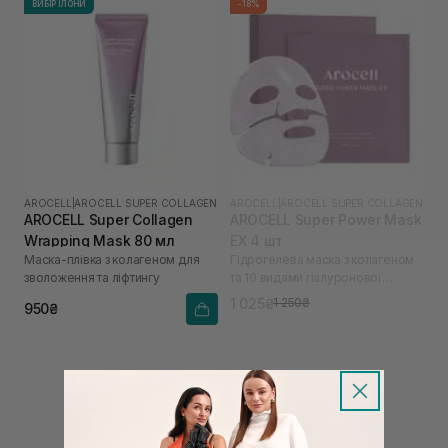
ВИБІР ІЛОНИ
-18%
AROCELL
|
AROCELL SUPER COLLAGEN
AROCELL
|
AROCELL SUPER COLLAGEN
AROCELL Super Collagen
AROCELL Super Power Mask
Wrapping Mask 80 мл
EX 4 шт
Маска-плівка з колагеном для
Гідрогелева маска з колагеном
зволоження та ліфтингу
та 10 видами гіалуронової
кислоти
1 025₴
1 250₴
950₴