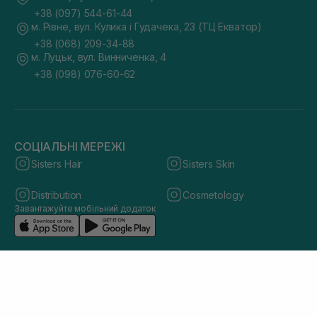
+38 (097) 544-61-44
м. Рівне, вул. Кулика і Гудачека, 23 (ТЦ Екватор)
+38 (068) 209-34-88
м. Луцьк, вул. Винниченка, 4
+38 (098) 076-60-62
СОЦІАЛЬНІ МЕРЕЖІ
Sisters Hair
Sisters Skin
Distribution
Cosmetology
Завантажуйте мобільний додаток
© 2026 sisters.co.ua. Всі права захищено