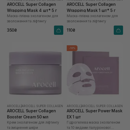
AROCELL Super Collagen
AROCELL Super Collagen
Wrapping Mask 4 шт* 5 г
Wrapping Mask 1 шт* 5 г
Маска-плівка з колагеном для
Маска-плівка з колагеном для
зволоження та ліфтингу
зволоження та ліфтингу
350₴
110₴
-10%
AROCELL
|
AROCELL SUPER COLLAGEN
AROCELL
|
AROCELL SUPER COLLAGEN
AROCELL Super Collagen
AROCELL Super Power Mask
Booster Cream 50 мл
EX 1 шт
Крем з колагеном для ліфтингу
Гідрогелева маска з колагеном
та зміцнення шкіри
та 10 видами гіалуронової