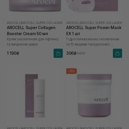
AROCELL
|
AROCELL SUPER COLLAGEN
AROCELL
|
AROCELL SUPER COLLAGEN
AROCELL Super Collagen
AROCELL Super Power Mask
Booster Cream 50 мл
EX 1 шт
Крем з колагеном для ліфтингу
Гідрогелева маска з колагеном
та зміцнення шкіри
та 10 видами гіалуронової
кислоти
1 190₴
306₴
340₴
-15%
AROCELL
|
AROCELL SUPER COLLAGEN
AROCELL
|
AROCELL SUPER COLLAGEN