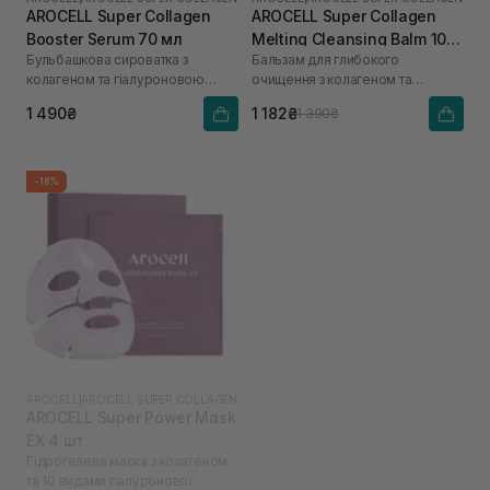
AROCELL Super Collagen
AROCELL Super Collagen
Booster Serum 70 мл
Melting Cleansing Balm 100
Бульбашкова сироватка з
Бальзам для глибокого
г
колагеном та гіалуроновою
очищення з колагеном та
кислотою
пептидами
1 490₴
1 182₴
1 390₴
-18%
AROCELL
|
AROCELL SUPER COLLAGEN
AROCELL Super Power Mask
EX 4 шт
Гідрогелева маска з колагеном
та 10 видами гіалуронової