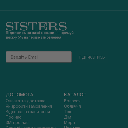
Підпишись на наші новини
та отримуй
знижку 5% на перше замовлення
Email
підписатись
ДОПОМОГА
КАТАЛОГ
Оплата та доставка
Волосся
Як зробити замовлення
Обличчя
Відповіді на запитання
Тіло
Про нас
Дім
ЗМІ про нас
Мерч
Сертифікати та нагороди
Новинки