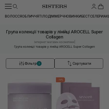
ВОЛОССЯ
ОБЛИЧЧЯ
ТІЛО
ДІМ
МЕРЧ
НОВИНКИ
БЕСТСЕЛЕРИ
АК
Група колекції товарів у лінійці AROCELL Super
Collagen
|
Інтернет магазин косметики
Група колекції товарів у лінійці AROCELL Super Collagen
Фільтр
Сортувати
2
-10%