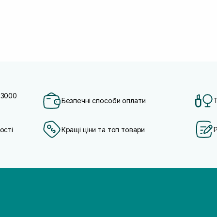
 3000
Безпечні способи оплати
ості
Кращі ціни та топ товари