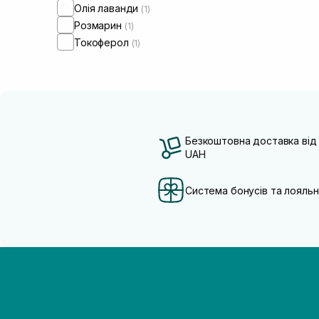
Олія лаванди
(1)
Розмарин
(1)
Токоферол
(1)
Безкоштовна доставка від
UAH
Система бонусів та лояльн