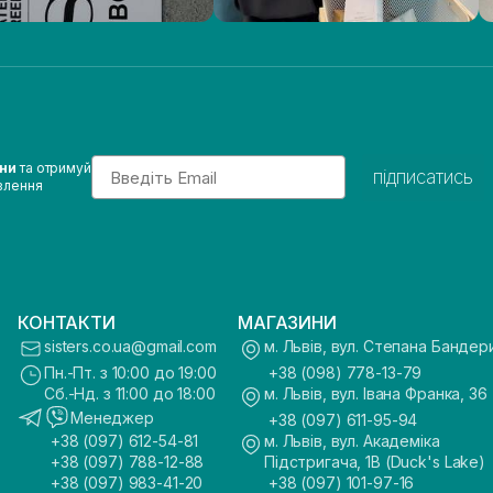
Email
ини
та отримуй
підписатись
влення
КОНТАКТИ
МАГАЗИНИ
sisters.co.ua@gmail.com
м. Львів, вул. Степана Бандер
Пн.-Пт. з 10:00 до 19:00
+38 (098) 778-13-79
Сб.-Нд. з 11:00 до 18:00
м. Львів, вул. Івана Франка, 36
Менеджер
+38 (097) 611-95-94
+38 (097) 612-54-81
м. Львів, вул. Академіка
+38 (097) 788-12-88
Підстригача, 1В (Duck's Lake)
+38 (097) 983-41-20
+38 (097) 101-97-16