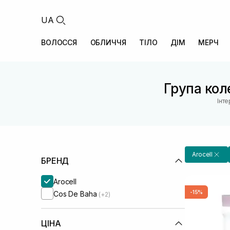
UA
ВОЛОССЯ
ОБЛИЧЧЯ
ТІЛО
ДІМ
МЕРЧ
Група коле
Інт
Arocell
БРЕНД
Arocell
-15%
Cos De Baha
(+2)
ЦІНА