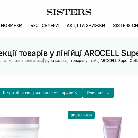
НОВИНКИ
БЕСТСЕЛЕРИ
АКЦІЇ ТА ЗНИЖКИ
SISTERS CH
кції товарів у лінійці AROCELL Sup
|
ернет магазин косметики
Група колекції товарів у лінійці AROCELL Super Col
Шкіра обличчя з розширеними порами
Очистити всі
ВИБІР ІЛОНИ