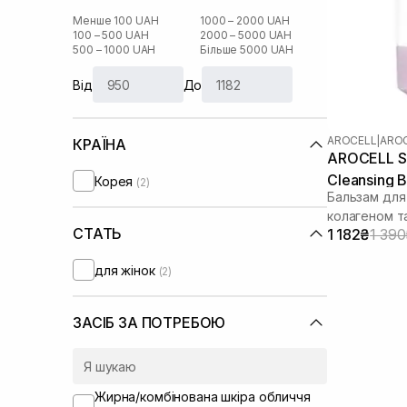
Менше 100 UAH
1000 – 2000 UAH
100 – 500 UAH
2000 – 5000 UAH
500 – 1000 UAH
Більше 5000 UAH
Від
До
AROCELL
|
AROC
КРАЇНА
AROCELL Su
Cleansing B
Корея
(2)
Бальзам для
колагеном т
СТАТЬ
1 182₴
1 39
для жінок
(2)
ЗАСІБ ЗА ПОТРЕБОЮ
Жирна/комбінована шкіра обличчя