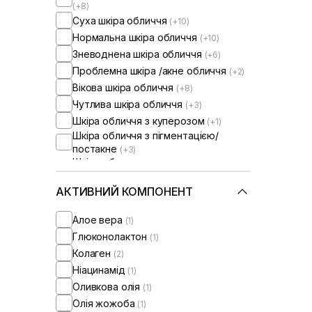
(+8)
Суха шкіра обличчя
(+10)
Нормальна шкіра обличчя
(+10)
Зневоднена шкіра обличчя
(+6)
Проблемна шкіра /акне обличчя
(+2)
Вікова шкіра обличчя
(+8)
Чутлива шкіра обличчя
(+3)
Шкіра обличчя з куперозом
(+1)
Шкіра обличчя з пігментацією/
постакне
(+3)
Шкіра обличчя з розширеними
порами
Шкіра обличчя з порушеним
АКТИВНИЙ КОМПОНЕНТ
барʼєром
(+5)
Шкіра обличчя з порушеним
Алое вера
(1)
мікробіомом
(+4)
Глюконолактон
(1)
Колаген
(2)
Ніацинамід
(1)
Оливкова олія
(1)
Олія жожоба
(1)