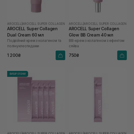
AROCELL
|
AROCELL SUPER COLLAGEN
AROCELL
|
AROCELL SUPER COLLAGEN
AROCELL Super Collagen
AROCELL Super Collagen
Dual Cream 60 мл
Glow BB Cream 40 мл
Подвійний крем з колагеном та
ВВ-крем з колагеном з ефектом
полінуклеотидами
сяйва
1 200₴
750₴
ВИБІР ІЛОНИ
AROCELL
|
AROCELL SUPER COLLAGEN
AROCELL
|
AROCELL SUPER COLLAGEN