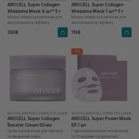
AROCELL Super Collagen
AROCELL Super Collagen
Wrapping Mask 4 шт* 5 г
Wrapping Mask 1 шт* 5 г
Маска-плівка з колагеном для
Маска-плівка з колагеном для
зволоження та ліфтингу
зволоження та ліфтингу
350₴
110₴
-10%
AROCELL
|
AROCELL SUPER COLLAGEN
AROCELL
|
AROCELL SUPER COLLAGEN
AROCELL Super Collagen
AROCELL Super Power Mask
Booster Cream 50 мл
EX 1 шт
Крем з колагеном для ліфтингу
Гідрогелева маска з колагеном
та зміцнення шкіри
та 10 видами гіалуронової