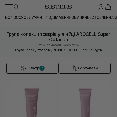
ВОЛОССЯ
ОБЛИЧЧЯ
ТІЛО
ДІМ
МЕРЧ
НОВИНКИ
БЕСТСЕЛЕРИ
АК
Група колекції товарів у лінійці AROCELL Super
Collagen
|
Інтернет магазин косметики
Група колекції товарів у лінійці AROCELL Super Collagen
Фільтр
Сортувати
2