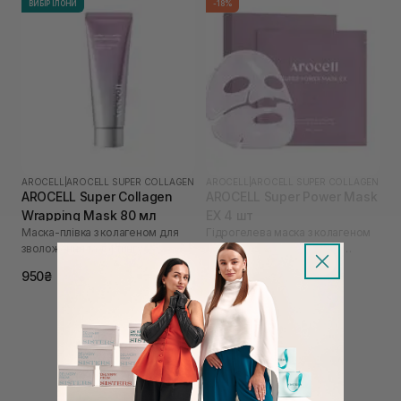
ВИБІР ІЛОНИ
-18%
AROCELL
|
AROCELL SUPER COLLAGEN
AROCELL
|
AROCELL SUPER COLLAGEN
AROCELL Super Collagen
AROCELL Super Power Mask
Wrapping Mask 80 мл
EX 4 шт
Маска-плівка з колагеном для
Гідрогелева маска з колагеном
зволоження та ліфтингу
та 10 видами гіалуронової
кислоти
1 025₴
1 250₴
950₴