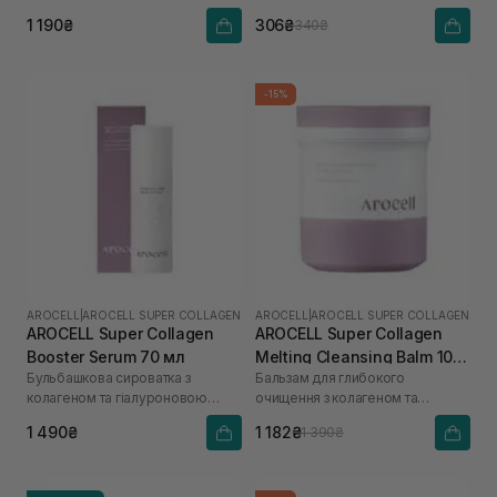
кислоти
1 190₴
306₴
340₴
-15%
AROCELL
|
AROCELL SUPER COLLAGEN
AROCELL
|
AROCELL SUPER COLLAGEN
AROCELL Super Collagen
AROCELL Super Collagen
Booster Serum 70 мл
Melting Cleansing Balm 100
Бульбашкова сироватка з
Бальзам для глибокого
г
колагеном та гіалуроновою
очищення з колагеном та
кислотою
пептидами
1 490₴
1 182₴
1 390₴