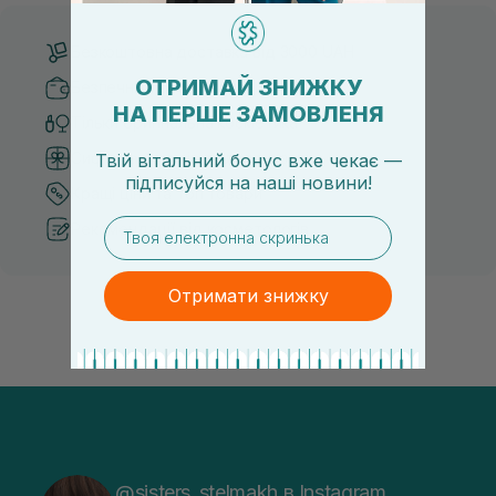
Безкоштовна доставка від 3000 UAH
ОТРИМАЙ ЗНИЖКУ
Безпечні способи оплати
НА ПЕРШЕ ЗАМОВЛЕНЯ
Тільки оригінальна косметика
Система бонусів та лояльності
Твій вітальний бонус вже чекає —
підписуйся
на
наші новини!
Кращі ціни та топ товари
email
Рекомендації від косметологів
Отримати знижку
@sisters_stelmakh в Instagram