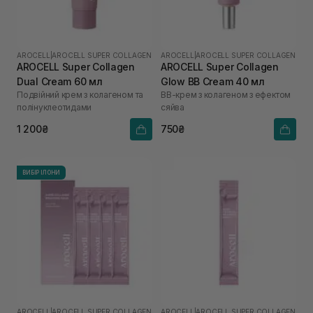
AROCELL
|
AROCELL SUPER COLLAGEN
AROCELL
|
AROCELL SUPER COLLAGEN
AROCELL Super Collagen
AROCELL Super Collagen
Dual Cream 60 мл
Glow BB Cream 40 мл
Подвійний крем з колагеном та
ВВ-крем з колагеном з ефектом
полінуклеотидами
сяйва
1 200₴
750₴
ВИБІР ІЛОНИ
AROCELL
|
AROCELL SUPER COLLAGEN
AROCELL
|
AROCELL SUPER COLLAGEN