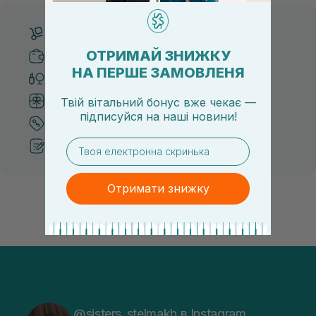
Безкоштовна доставка від 3000 UAH
ОТРИМАЙ ЗНИЖКУ
Безпечні способи оплати
НА ПЕРШЕ ЗАМОВЛЕНЯ
Тільки оригінальна косметика
Система бонусів та лояльності
Твій вітальний бонус вже чекає —
підписуйся
на
наші новини!
Кращі ціни та топ товари
email
Рекомендації від косметологів
Отримати знижку
@sisters_stelmakh в Instagram