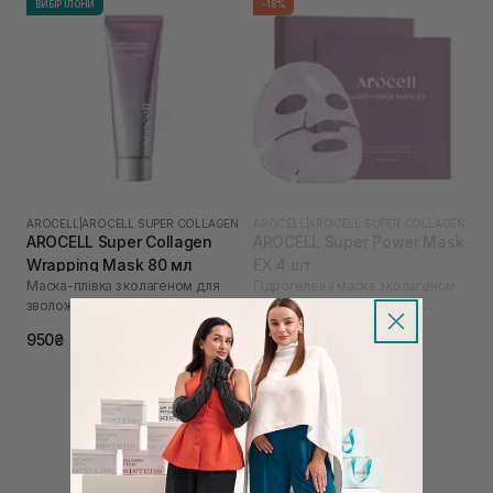
ВИБІР ІЛОНИ
-18%
AROCELL
|
AROCELL SUPER COLLAGEN
AROCELL
|
AROCELL SUPER COLLAGEN
AROCELL Super Collagen
AROCELL Super Power Mask
Wrapping Mask 80 мл
EX 4 шт
Маска-плівка з колагеном для
Гідрогелева маска з колагеном
зволоження та ліфтингу
та 10 видами гіалуронової
кислоти
1 025₴
1 250₴
950₴