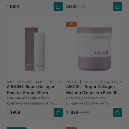
кислоти
1 190₴
306₴
340₴
-15%
AROCELL
|
AROCELL SUPER COLLAGEN
AROCELL
|
AROCELL SUPER COLLAGEN
AROCELL Super Collagen
AROCELL Super Collagen
Booster Serum 70 мл
Melting Cleansing Balm 100
Бульбашкова сироватка з
Бальзам для глибокого
г
колагеном та гіалуроновою
очищення з колагеном та
кислотою
пептидами
1 490₴
1 182₴
1 390₴