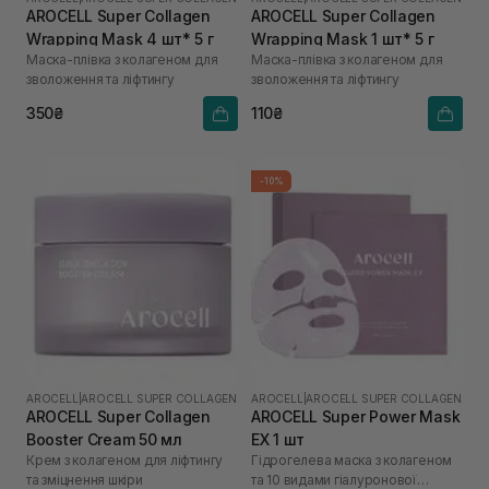
AROCELL Super Collagen
AROCELL Super Collagen
Wrapping Mask 4 шт* 5 г
Wrapping Mask 1 шт* 5 г
Маска-плівка з колагеном для
Маска-плівка з колагеном для
зволоження та ліфтингу
зволоження та ліфтингу
350₴
110₴
-10%
AROCELL
|
AROCELL SUPER COLLAGEN
AROCELL
|
AROCELL SUPER COLLAGEN
AROCELL Super Collagen
AROCELL Super Power Mask
Booster Cream 50 мл
EX 1 шт
Крем з колагеном для ліфтингу
Гідрогелева маска з колагеном
та зміцнення шкіри
та 10 видами гіалуронової