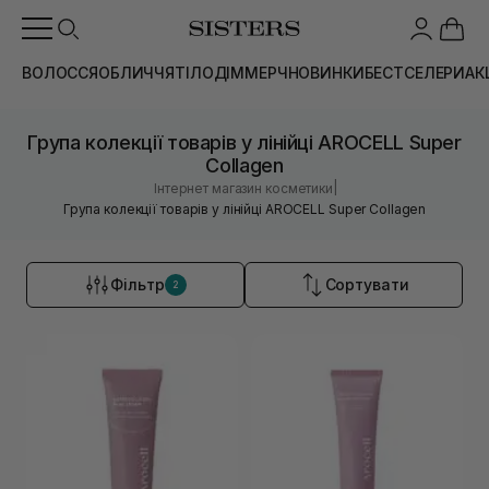
ВОЛОССЯ
ОБЛИЧЧЯ
ТІЛО
ДІМ
МЕРЧ
НОВИНКИ
БЕСТСЕЛЕРИ
АК
Група колекції товарів у лінійці AROCELL Super
Collagen
|
Інтернет магазин косметики
Група колекції товарів у лінійці AROCELL Super Collagen
Фільтр
Сортувати
2