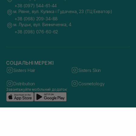
+38 (097) 544-61-44
м. Рівне, вул. Кулика і Гудачека, 23 (ТЦ Екватор)
+38 (068) 209-34-88
м. Луцьк, вул. Винниченка, 4
+38 (098) 076-60-62
СОЦІАЛЬНІ МЕРЕЖІ
Sisters Hair
Sisters Skin
Distribution
Cosmetology
Завантажуйте мобільний додаток
© 2026 sisters.co.ua. Всі права захищено