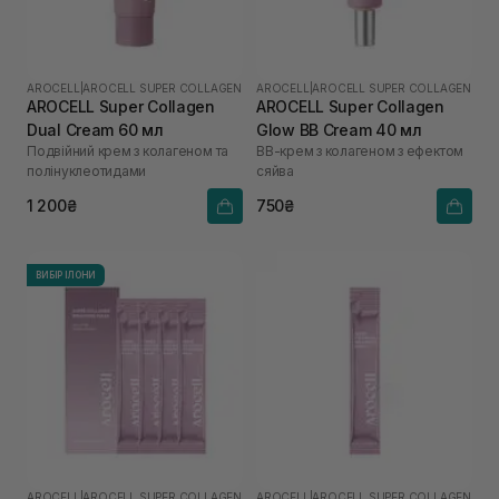
AROCELL
|
AROCELL SUPER COLLAGEN
AROCELL
|
AROCELL SUPER COLLAGEN
AROCELL Super Collagen
AROCELL Super Collagen
Dual Cream 60 мл
Glow BB Cream 40 мл
Подвійний крем з колагеном та
ВВ-крем з колагеном з ефектом
полінуклеотидами
сяйва
1 200₴
750₴
ВИБІР ІЛОНИ
AROCELL
|
AROCELL SUPER COLLAGEN
AROCELL
|
AROCELL SUPER COLLAGEN