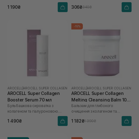
кислоти
1 190₴
306₴
340₴
-15%
AROCELL
|
AROCELL SUPER COLLAGEN
AROCELL
|
AROCELL SUPER COLLAGEN
AROCELL Super Collagen
AROCELL Super Collagen
Booster Serum 70 мл
Melting Cleansing Balm 100
Бульбашкова сироватка з
Бальзам для глибокого
г
колагеном та гіалуроновою
очищення з колагеном та
кислотою
пептидами
1 490₴
1 182₴
1 390₴