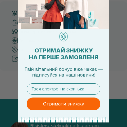
Безкоштовна доставка від 3000 UAH
Безпечні способи оплати
Тільки оригінальна косметика
Система бонусів та лояльності
ОТРИМАЙ ЗНИЖКУ
Кращі ціни та топ товари
НА ПЕРШЕ ЗАМОВЛЕНЯ
Рекомендації від косметологів
Твій вітальний бонус вже чекає —
підписуйся
на
наші новини!
email
Отримати знижку
@sisters_stelmakh в Instagram