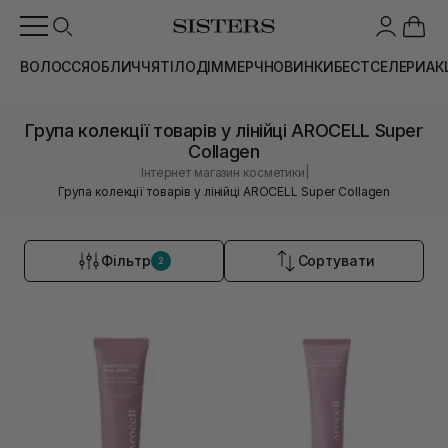
ВОЛОССЯ
ОБЛИЧЧЯ
ТІЛО
ДІМ
МЕРЧ
НОВИНКИ
БЕСТСЕЛЕРИ
АК
Група колекції товарів у лінійці AROCELL Super
Collagen
|
Інтернет магазин косметики
Група колекції товарів у лінійці AROCELL Super Collagen
Фільтр
Сортувати
2