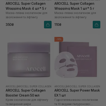
AROCELL Super Collagen
AROCELL Super Collagen
Wrapping Mask 4 шт* 5 г
Wrapping Mask 1 шт* 5 г
Маска-плівка з колагеном для
Маска-плівка з колагеном для
зволоження та ліфтингу
зволоження та ліфтингу
350₴
110₴
-10%
AROCELL
|
AROCELL SUPER COLLAGEN
AROCELL
|
AROCELL SUPER COLLAGEN
AROCELL Super Collagen
AROCELL Super Power Mask
Booster Cream 50 мл
EX 1 шт
Крем з колагеном для ліфтингу
Гідрогелева маска з колагеном
та зміцнення шкіри
та 10 видами гіалуронової