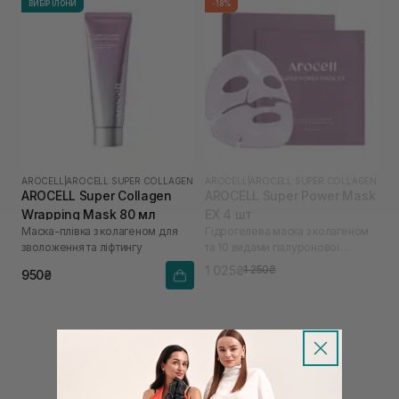
ВИБІР ІЛОНИ
-18%
AROCELL
|
AROCELL SUPER COLLAGEN
AROCELL
|
AROCELL SUPER COLLAGEN
AROCELL Super Collagen
AROCELL Super Power Mask
Wrapping Mask 80 мл
EX 4 шт
Маска-плівка з колагеном для
Гідрогелева маска з колагеном
зволоження та ліфтингу
та 10 видами гіалуронової
кислоти
1 025₴
1 250₴
950₴