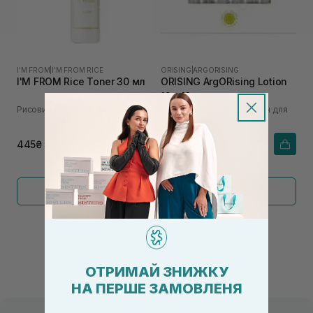
I'M FROM
|
I'M FROM RICE
ORISING
|
ARGORISING
I'M FROM Rice Toner 30 мл
ORISING ArgORising Lotion
12 х 10 мл
Рисовий зволожуючий тонер
Фітоесенціальний лосьйон для
сухого волосся
445₴
4 320₴
Показати більше
←
1
2
→
ОТРИМАЙ ЗНИЖКУ
НА ПЕРШЕ ЗАМОВЛЕНЯ