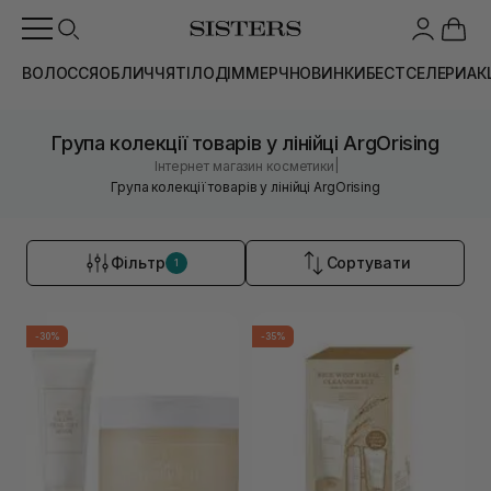
ВОЛОССЯ
ОБЛИЧЧЯ
ТІЛО
ДІМ
МЕРЧ
НОВИНКИ
БЕСТСЕЛЕРИ
АК
Група колекції товарів у лінійці ArgOrising
|
Інтернет магазин косметики
Група колекції товарів у лінійці ArgOrising
Фільтр
Сортувати
1
-30%
-35%