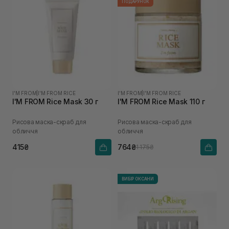
ПОДАРУНОК
I'M FROM
|
I'M FROM RICE
I'M FROM
|
I'M FROM RICE
I'M FROM Rice Mask 30 г
I'M FROM Rice Mask 110 г
Рисова маска-скраб для
Рисова маска-скраб для
обличчя
обличчя
415₴
764₴
1 175₴
ВИБІР ОКСАНИ