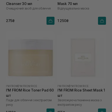
Cleanser 30 мл
Mask 70 мл
Очищуючий засіб для обличчя
Відлущувальна маска
275₴
1 250₴
I'M FROM
|
I'M FROM RICE
I'M FROM
|
I'M FROM RICE
I'M FROM Rice Toner Pad 60
I'M FROM Rice Sheet Mask 1
шт
шт
Пади для обличчя з екстрактом
Зволожуюча тканинна маска з
рису
екстрактом рису