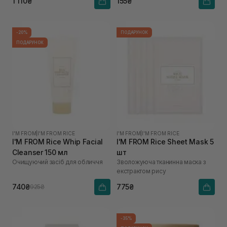
1 110₴
155₴
-20%
ПОДАРУНОК
ПОДАРУНОК
I'M FROM
|
I'M FROM RICE
I'M FROM
|
I'M FROM RICE
I'M FROM Rice Whip Facial
I'M FROM Rice Sheet Mask 5
Cleanser 150 мл
шт
Очищуючий засіб для обличчя
Зволожуюча тканинна маска з
екстрактом рису
740₴
775₴
925₴
-35%