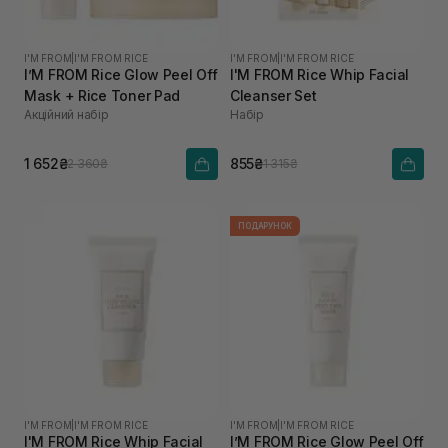
I'M FROM
|
I'M FROM RICE
I'M FROM
|
I'M FROM RICE
I’M FROM Rice Glow Peel Off
I'M FROM Rice Whip Facial
Mask + Rice Toner Pad
Cleanser Set
Акційний набір
Набір
1 652₴
855₴
2 360₴
1 315₴
ПОДАРУНОК
I'M FROM
|
I'M FROM RICE
I'M FROM
|
I'M FROM RICE
I'M FROM Rice Whip Facial
I’M FROM Rice Glow Peel Off