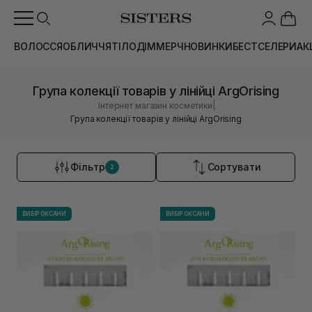
ВОЛОССЯ
ОБЛИЧЧЯ
ТІЛО
ДІМ
МЕРЧ
НОВИНКИ
БЕСТСЕЛЕРИ
АК
Група колекції товарів у лінійці ArgOrising
|
Інтернет магазин косметики
Група колекції товарів у лінійці ArgOrising
Фільтр
Сортувати
2
ВИБІР ОКСАНИ
ВИБІР ОКСАНИ