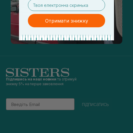
email
Отримати знижку
Підпишись на наші новини
та отримуй
знижку 5% на перше замовлення
Email
підписатись