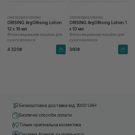
ORISING
|
ARGORISING
ORISING
|
ARGORISING
ORISING ArgORising Lotion
ORISING ArgORising Lotion 1
12 х 10 мл
х 10 мл
Фітоесенціальний лосьйон для
Фітоесенціальний лосьйон для
сухого волосся
сухого волосся
4 320₴
360₴
Безкоштовна доставка від 3000 UAH
Безпечні способи оплати
Тільки оригінальна косметика
Система бонусів та лояльності