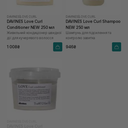
DAVINES
|
LOVE CURL
DAVINES
|
LOVE CURL
DAVINES Love Curl
DAVINES Love Curl Shampoo
Conditioner NEW 250 мл
NEW 250 мл
Живильний кондиціонер швидкої
Шампунь для підсилення та
дії для кучерявого волосся
контролю завитка
1 008₴
946₴
DAVINES
|
LOVE CURL
DAVINES Love Curl