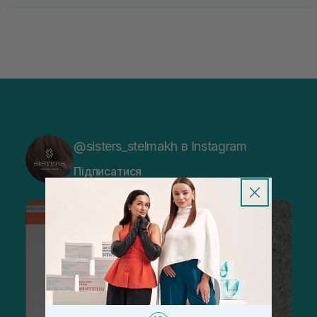
@sisters_stelmakh в Instagram
Підписатися