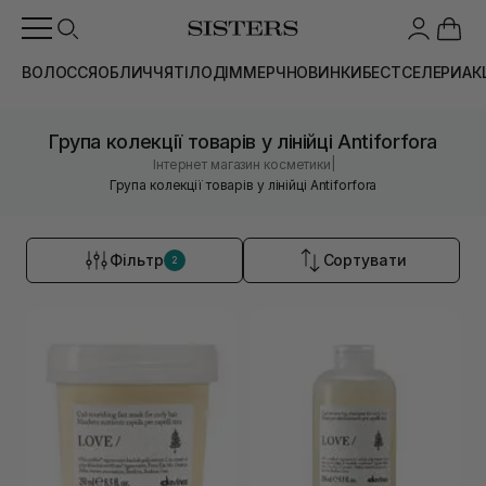
ВОЛОССЯ
ОБЛИЧЧЯ
ТІЛО
ДІМ
МЕРЧ
НОВИНКИ
БЕСТСЕЛЕРИ
АК
Група колекції товарів у лінійці Antiforfora
|
Інтернет магазин косметики
Група колекції товарів у лінійці Antiforfora
Фільтр
Сортувати
2