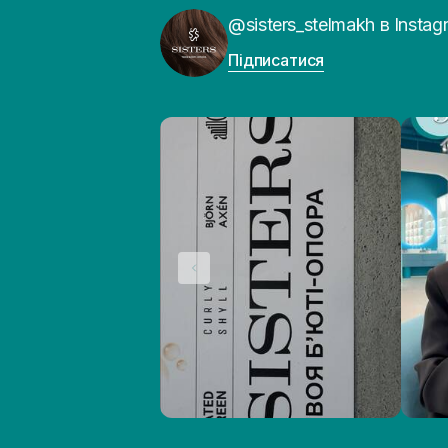
@sisters_stelmakh в Instag
Підписатися