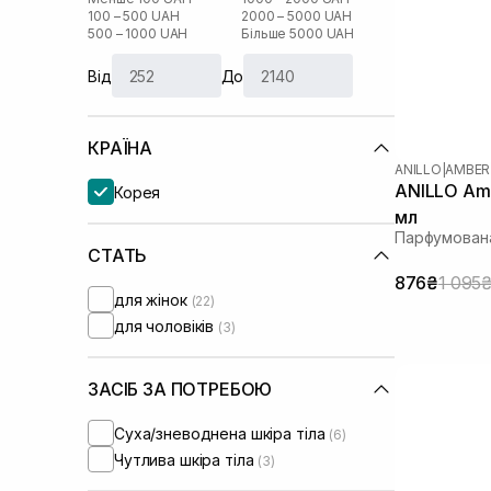
100 – 500 UAH
2000 – 5000 UAH
500 – 1000 UAH
Більше 5000 UAH
Від
До
КРАЇНА
ANILLO
|
AMBER
ANILLO Amb
Корея
мл
Парфумован
СТАТЬ
876₴
1 095
для жінок
(22)
для чоловіків
(3)
ЗАСІБ ЗА ПОТРЕБОЮ
Суха/зневоднена шкіра тіла
(6)
Чутлива шкіра тіла
(3)