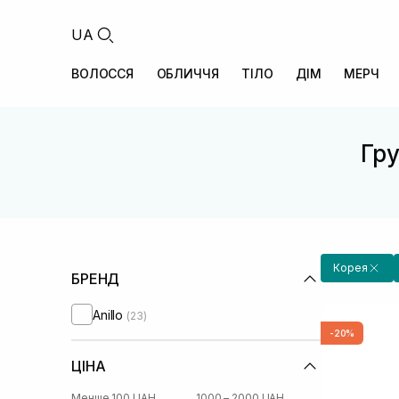
UA
ВОЛОССЯ
ОБЛИЧЧЯ
ТІЛО
ДІМ
МЕРЧ
Гру
Корея
БРЕНД
Anillo
(23)
-20%
ЦІНА
Менше 100 UAH
1000 – 2000 UAH