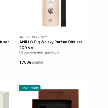
ANILLO
|
FIG WHISKY
fuser
ANILLO Fig Whisky Parfum Diffuser
200 мл
Парфумований дифузор
1 780₴
2 225₴
ВИБІР ІЛОНИ