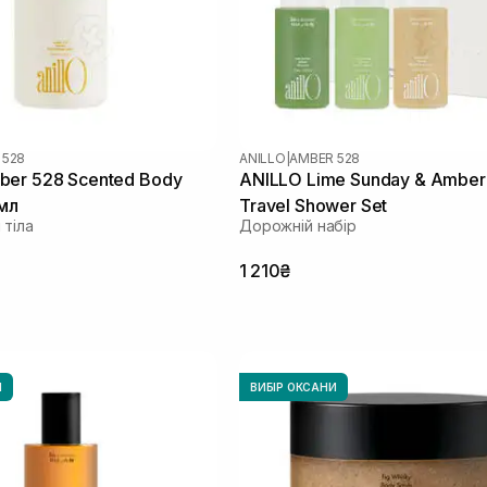
 528
ANILLO
|
AMBER 528
ber 528 Scented Body
ANILLO Lime Sunday & Ambe
 мл
Travel Shower Set
 тіла
Дорожній набір
1 210₴
И
ВИБІР ОКСАНИ