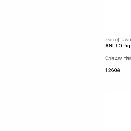
Олія ши
(1)
Сік гібіскуса
(1)
Сквалан
(1)
ANILLO
|
FIG WH
ANILLO Fig
Олія для тіл
1 260₴