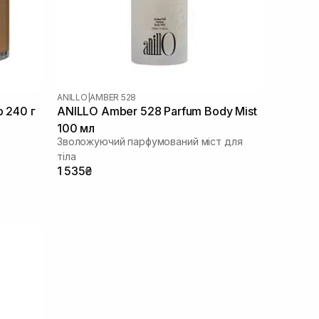
ANILLO
|
AMBER 528
b 240 г
ANILLO Amber 528 Parfum Body Mist
100 мл
Зволожуючий парфумований міст для
тіла
1 535₴