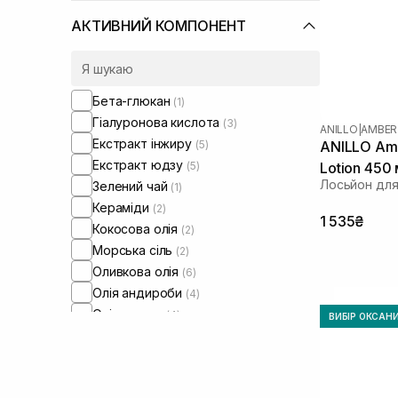
АКТИВНИЙ КОМПОНЕНТ
Бета-глюкан
(1)
Гіалуронова кислота
(3)
ANILLO
|
AMBER
Екстракт інжиру
(5)
ANILLO Am
Екстракт юдзу
(5)
Lotion 450
Лосьйон для
Зелений чай
(1)
Кераміди
(2)
1 535₴
Кокосова олія
(2)
Морська сіль
(2)
Оливкова олія
(6)
Олія андироби
(4)
Олія аргани
(4)
ВИБІР ОКСАН
Олія жожоба
(7)
Олія макадамії
(2)
Олія соняшнику
(1)