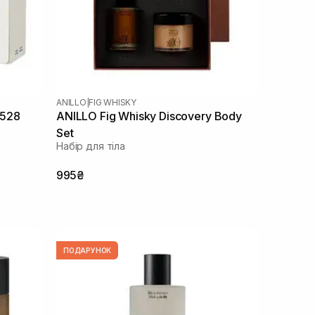
ANILLO
|
FIG WHISKY
r528
ANILLO Fig Whisky Discovery Body
Set
Набір для тіла
995₴
ПОДАРУНОК