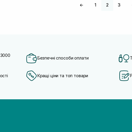
←
1
2
3
 3000
Безпечні способи оплати
ості
Кращі ціни та топ товари