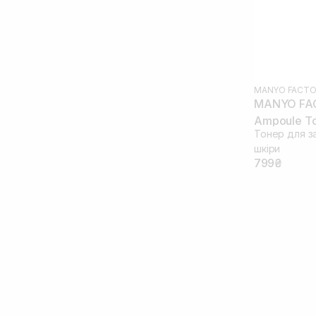
Пребіотики
(2)
Пробіотики
(5)
Сквалан
(3)
Трипептид міді
(1)
MANYO FACTO
MANYO FAC
Ampoule To
Тонер для з
шкіри
799₴