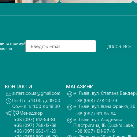
Email
ини
та отримуй
підписатись
влення
КОНТАКТИ
МАГАЗИНИ
sisters.co.ua@gmail.com
м. Львів, вул. Степана Бандер
Пн.-Пт. з 10:00 до 19:00
+38 (098) 778-13-79
Сб.-Нд. з 11:00 до 18:00
м. Львів, вул. Івана Франка, 36
Менеджер
+38 (097) 611-95-94
+38 (097) 612-54-81
м. Львів, вул. Академіка
+38 (097) 788-12-88
Підстригача, 1В (Duck's Lake)
+38 (097) 983-41-20
+38 (097) 101-97-16
+38 (068) 693-46-00
м. Рівне, вул. 16-го Липня, 15