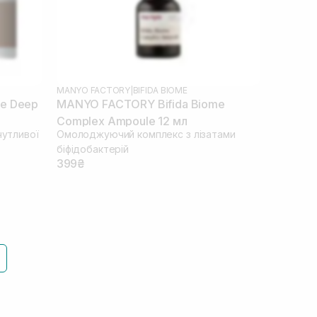
MANYO FACTORY
|
BIFIDA BIOME
e Deep
MANYO FACTORY Bifida Biome
Complex Ampoule 12 мл
чутливої
Омолоджуючий комплекс з лізатами
біфідобактерій
399₴