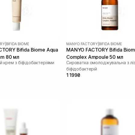
RY
|
BIFIDA BIOME
MANYO FACTORY
|
BIFIDA BIOME
TORY Bifida Biome Aqua
MANYO FACTORY Bifida Bio
am 80 мл
Complex Ampoule 50 мл
 крем з біфідобактеріями
Сироватка омолоджувальна з лі
біфідобактерій
1 199₴