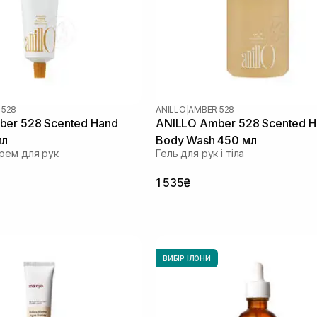
 528
ANILLO
|
AMBER 528
er 528 Scented Hand
ANILLO Amber 528 Scented H
мл
Body Wash 450 мл
рем для рук
Гель для рук і тіла
1 535₴
ВИБІР ІЛОНИ