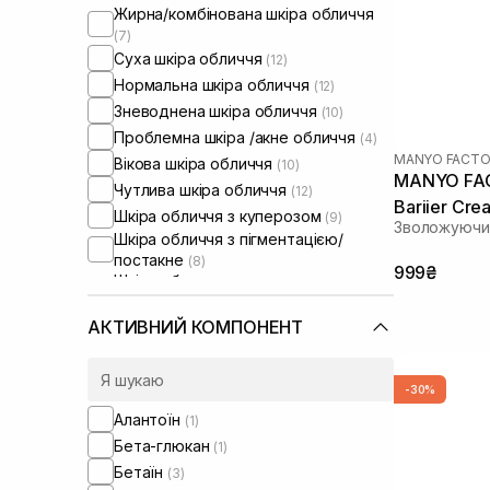
Жирна/комбінована шкіра обличчя
(7)
Суха шкіра обличчя
(12)
Нормальна шкіра обличчя
(12)
Зневоднена шкіра обличчя
(10)
Проблемна шкіра /акне обличчя
(4)
MANYO FACTO
Вікова шкіра обличчя
(10)
MANYO FAC
Чутлива шкіра обличчя
(12)
Bariier Cre
Шкіра обличчя з куперозом
(9)
Зволожуючий
Шкіра обличчя з пігментацією/
постакне
(8)
999₴
Шкіра обличчя з розширеними
порами
(4)
Шкіра обличчя з порушеним
АКТИВНИЙ КОМПОНЕНТ
барʼєром
(11)
Шкіра обличчя з порушеним
мікробіомом
(12)
-30%
Суха/зневоднена шкіра тіла
(4)
Алантоїн
(1)
Чутлива шкіра тіла
(2)
Бета-глюкан
(1)
Бетаїн
(3)