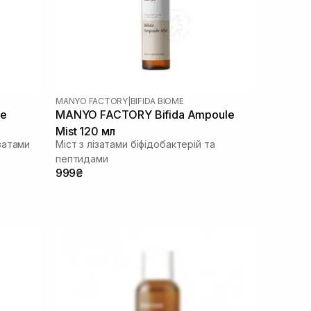
MANYO FACTORY
|
BIFIDA BIOME
me
MANYO FACTORY Bifida Ampoule
Mist 120 мл
затами
Міст з лізатами біфідобактерій та
пептидами
999₴