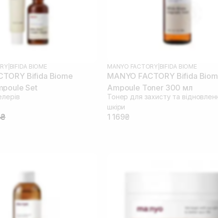
RY
|
BIFIDA BIOME
MANYO FACTORY
|
BIFIDA BIOME
TORY Bifida Biome
MANYO FACTORY Bifida Bio
poule Set
Ampoule Toner 300 мл
елерів
Тонер для захисту та відновлен
шкіри
8₴
1 169₴