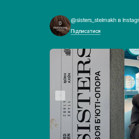
@sisters_stelmakh в Instag
Підписатися