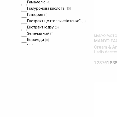
Гамамеліс
(4)
Гіалуронова кислота
(10)
Гліцерин
(1)
Екстракт центелли азіатської
(3)
Екстракт юдзу
(5)
Зелений чай
(1)
MANYO FACTO
Кераміди
(8)
MANYO FAC
Кофеїн
(3)
Cream & Am
Набір бестс
Лізат біфідобактерій
(12)
Морська сіль
(1)
1 287₴
1 83
Ніацинамід
(7)
Оливкова олія
(1)
Олія аргани
(1)
Олія жожоба
(2)
Олія макадамії
(1)
Олія сої
(1)
Олія ши
(1)
Пантенол
(3)
Пептиди
(5)