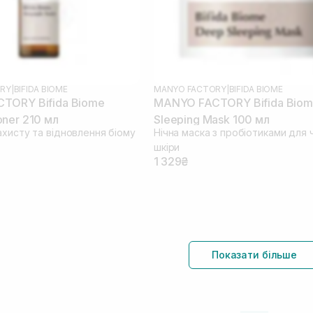
RY
|
BIFIDA BIOME
MANYO FACTORY
|
BIFIDA BIOME
TORY Bifida Biome
MANYO FACTORY Bifida Biom
ner 210 мл
Sleeping Mask 100 мл
ахисту та відновлення біому
Нічна маска з пробіотиками для 
шкіри
1 329₴
Показати більше