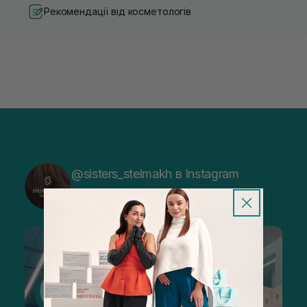
Рекомендації від косметологів
@sisters_stelmakh в Instagram
Підписатися