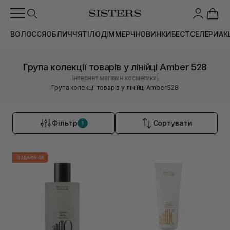
ВОЛОССЯ
ОБЛИЧЧЯ
ТІЛО
ДІМ
МЕРЧ
НОВИНКИ
БЕСТСЕЛЕРИ
АК
Група колекції товарів у лінійці Amber 528
|
Інтернет магазин косметики
Група колекції товарів у лінійці Amber 528
Фільтр
Сортувати
1
ПОДАРУНОК