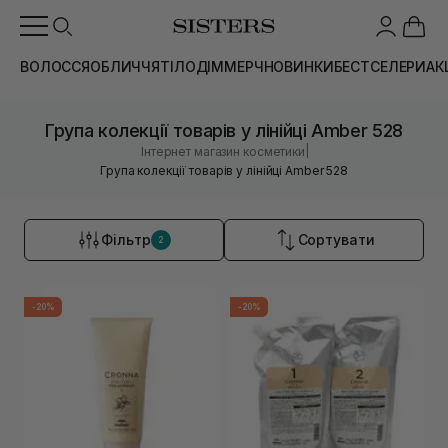
ВОЛОССЯ
ОБЛИЧЧЯ
ТІЛО
ДІМ
МЕРЧ
НОВИНКИ
БЕСТСЕЛЕРИ
АК
Група колекції товарів у лінійці Amber 528
|
Інтернет магазин косметики
Група колекції товарів у лінійці Amber 528
Фільтр
Сортувати
2
-20%
-20%