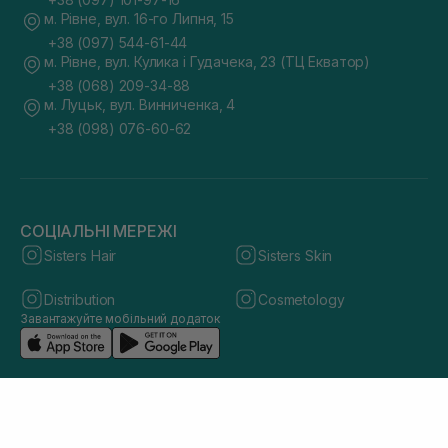
м. Рівне, вул. 16-го Липня, 15
+38 (097) 544-61-44
м. Рівне, вул. Кулика і Гудачека, 23 (ТЦ Екватор)
+38 (068) 209-34-88
м. Луцьк, вул. Винниченка, 4
+38 (098) 076-60-62
СОЦІАЛЬНІ МЕРЕЖІ
Sisters Hair
Sisters Skin
Distribution
Cosmetology
Завантажуйте мобільний додаток
© 2026 sisters.co.ua. Всі права захищено