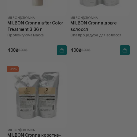
MILBON
|
CRONNA
MILBON
|
CRONNA
MILBON Cronna after Color
MILBON Cronna довге
Treatment 3 36 г
волосся
Пролонгуюча маска
Спа процедура для волосся
400₴
400₴
500₴
500₴
-20%
MILBON
|
CRONNA
MILBON Cronna коротке-