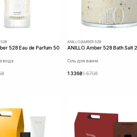
 528
ANILLO
|
AMBER 528
er 528 Eau de Parfum 50
ANILLO Amber 528 Bath Salt 
а вода
Сіль для ванни
5₴
1 336₴
1 670₴