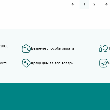
←
1
2
→
 3000
Безпечні способи оплати
ості
Кращі ціни та топ товари