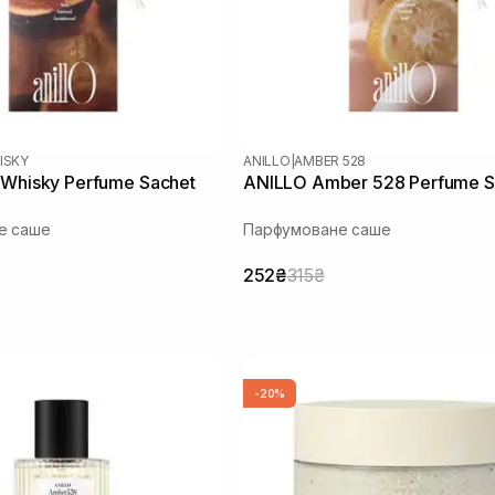
ISKY
ANILLO
|
AMBER 528
 Whisky Perfume Sachet
ANILLO Amber 528 Perfume S
е саше
Парфумоване саше
252₴
315₴
-20%