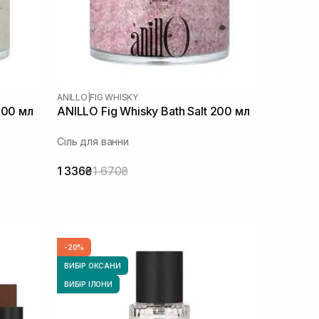
ANILLO
|
FIG WHISKY
200 мл
ANILLO Fig Whisky Bath Salt 200 мл
Сіль для ванни
1 336₴
1 670₴
-20%
ВИБІР ОКСАНИ
ВИБІР ІЛОНИ