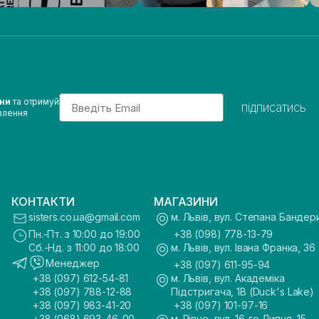
Email
ини
та отримуй
підписатись
влення
КОНТАКТИ
МАГАЗИНИ
sisters.co.ua@gmail.com
м. Львів, вул. Степана Бандер
Пн.-Пт. з 10:00 до 19:00
+38 (098) 778-13-79
Сб.-Нд. з 11:00 до 18:00
м. Львів, вул. Івана Франка, 36
Менеджер
+38 (097) 611-95-94
+38 (097) 612-54-81
м. Львів, вул. Академіка
+38 (097) 788-12-88
Підстригача, 1В (Duck's Lake)
+38 (097) 983-41-20
+38 (097) 101-97-16
+38 (068) 693-46-00
м. Рівне, вул. 16-го Липня, 15