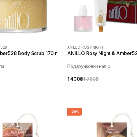
 528
ANILLO
|
ROSY NIGHT
er528 Body Scrub 170 г
ANILLO Rosy Night & Amber5
ла
Подарунковий набір
1 400₴
1 760₴
-20%