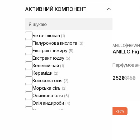
АКТИВНИЙ КОМПОНЕНТ
Бета-глюкан
(1)
Гіалуронова кислота
(3)
ANILLO
|
FIG WH
Екстракт інжиру
(5)
ANILLO Fig
Екстракт юдзу
(5)
Парфумован
Зелений чай
(1)
Кераміди
(2)
252₴
315₴
Кокосова олія
(2)
Морська сіль
(2)
Оливкова олія
(6)
Олія андироби
(4)
Олія аргани
(4)
-20%
Олія жожоба
(7)
Олія макадамії
(2)
Олія соняшнику
(1)