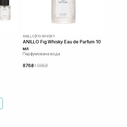
ANILLO
|
FIG WHISKY
ANILLO Fig Whisky Eau de Parfum 10
мл
Парфумована вода
876₴
1 095₴