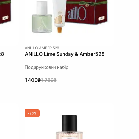
ANILLO
|
AMBER 528
28
ANILLO Lime Sunday & Amber528
Подарунковий набір
1 400₴
1 760₴
-20%