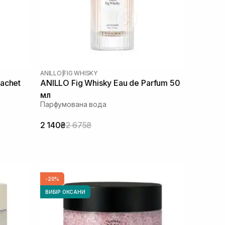
ANILLO
|
FIG WHISKY
achet
ANILLO Fig Whisky Eau de Parfum 50
мл
Парфумована вода
2 140₴
2 675₴
-20%
ВИБІР ОКСАНИ