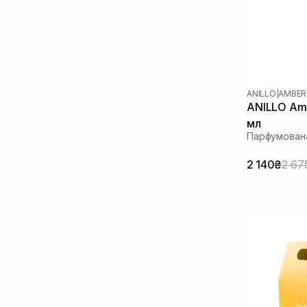
Олія ши
(1)
Сік гібіскуса
(1)
Сквалан
(1)
ANILLO
|
AMBER
ANILLO Amb
мл
Парфумован
2 140₴
2 67