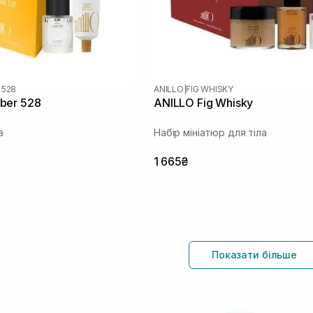
 528
ANILLO
|
FIG WHISKY
ber 528
ANILLO Fig Whisky
в
Набір мініатюр для тіла
1 665₴
Показати більше