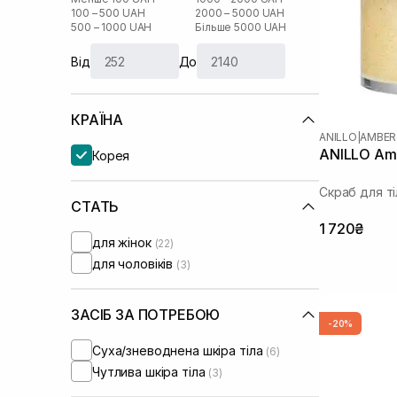
100 – 500 UAH
2000 – 5000 UAH
500 – 1000 UAH
Більше 5000 UAH
Від
До
КРАЇНА
ANILLO
|
AMBER
ANILLO Amb
Корея
Скраб для ті
СТАТЬ
1 720₴
для жінок
(22)
для чоловіків
(3)
ЗАСІБ ЗА ПОТРЕБОЮ
-20%
Суха/зневоднена шкіра тіла
(6)
Чутлива шкіра тіла
(3)