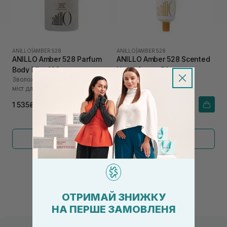
ANILLO
|
AMBER 528
ANILLO
|
AMBER 528
ANILLO Amber 528 Parfum
ANILLO Amber 528 Scented
Body Mist 100 мл
Hand Cream 50 мл
Зволожуючий парфумований
Ароматний крем для рук
міст для тіла
1 535₴
850₴
Показати більше
←
1
2
→
ОТРИМАЙ ЗНИЖКУ
НА ПЕРШЕ ЗАМОВЛЕНЯ