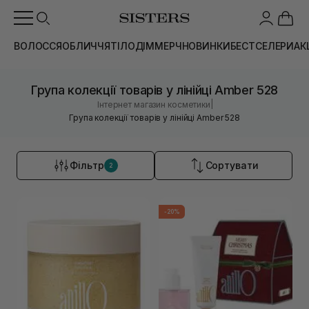
ВОЛОССЯ
ОБЛИЧЧЯ
ТІЛО
ДІМ
МЕРЧ
НОВИНКИ
БЕСТСЕЛЕРИ
АК
Група колекції товарів у лінійці Amber 528
|
Інтернет магазин косметики
Група колекції товарів у лінійці Amber 528
Фільтр
Сортувати
2
-20%