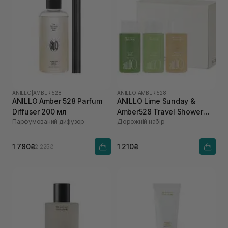
ANILLO
|
AMBER 528
ANILLO
|
AMBER 528
ANILLO Amber 528 Parfum
ANILLO Lime Sunday &
Diffuser 200 мл
Amber528 Travel Shower
Парфумований дифузор
Дорожній набір
Set
1 780₴
1 210₴
2 225₴