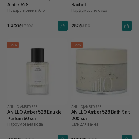
Amber528
Sachet
Подарунковий набір
Парфумоване саше
1 400₴
252₴
1 760₴
315₴
-20%
-20%
ANILLO
|
AMBER 528
ANILLO
|
AMBER 528
ANILLO Amber 528 Eau de
ANILLO Amber 528 Bath Salt
Parfum 50 мл
200 мл
Парфумована вода
Сіль для ванни