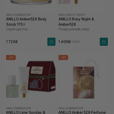
ANILLO
|
AMBER 528
ANILLO
|
ROSY NIGHT
ANILLO Amber528 Body
ANILLO Rosy Night &
Scrub 170 г
Amber528
Скраб для тіла
Подарунковий набір
1 720₴
1 400₴
1 760₴
-20%
-20%
ANILLO
|
AMBER 528
ANILLO
|
AMBER 528
ANILLO Lime Sunday &
ANILLO Amber 528 Perfume