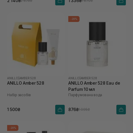
2 140₴
1 336₴
2 675₴
1 670₴
-20%
ANILLO
|
AMBER 528
ANILLO
|
AMBER 528
ANILLO Amber 528
ANILLO Amber 528 Eau de
Parfum 10 мл
Набір засобів
Парфумована вода
1 500₴
876₴
1 095₴
-20%